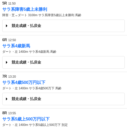
5R
11:50
サラ系障害5歳上未勝利
障害・芝→ダート 3100m サラ系障害5歳以上未勝利 馬齢
競走成績・払戻金
6R
12:50
サラ系4歳新馬
ダート・左 1400m サラ系4歳新馬 馬齢
競走成績・払戻金
7R
13:20
サラ系4歳500万円以下
ダート・左 1400m サラ系4歳500万下 馬齢
競走成績・払戻金
8R
13:55
サラ系5歳上500万円以下
ダート・左 1400m サラ系5歳以上500万下 別定