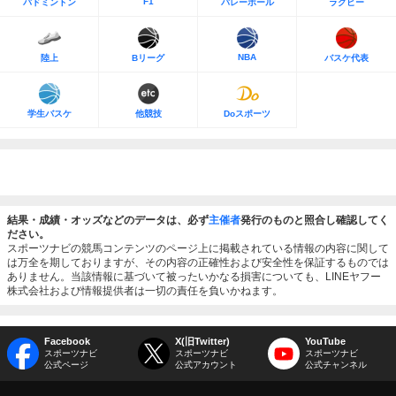
F1
バドミントン
バレーボール
ラグビー
NBA
陸上
Bリーグ
バスケ代表
学生バスケ
他競技
Doスポーツ
結果・成績・オッズなどのデータは、必ず
主催者
発行のものと照合し確認してく
ださい。
スポーツナビの競馬コンテンツのページ上に掲載されている情報の内容に関して
は万全を期しておりますが、その内容の正確性および安全性を保証するものでは
ありません。当該情報に基づいて被ったいかなる損害についても、LINEヤフー
株式会社および情報提供者は一切の責任を負いかねます。
Facebook
X(旧Twitter)
YouTube
スポーツナビ
スポーツナビ
スポーツナビ
公式ページ
公式アカウント
公式チャンネル