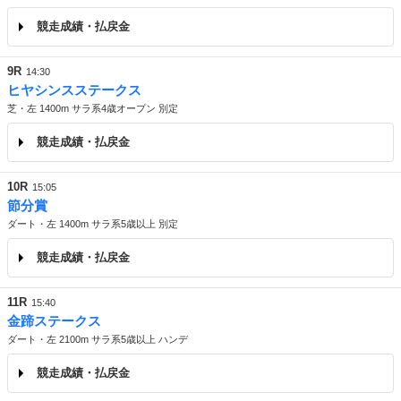
競走成績・払戻金
9R
14:30
ヒヤシンスステークス
芝・左 1400m サラ系4歳オープン 別定
競走成績・払戻金
10R
15:05
節分賞
ダート・左 1400m サラ系5歳以上 別定
競走成績・払戻金
11R
15:40
金蹄ステークス
ダート・左 2100m サラ系5歳以上 ハンデ
競走成績・払戻金