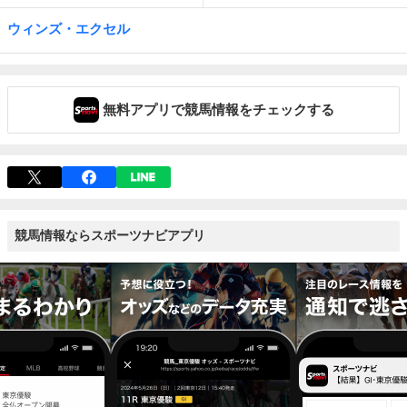
ウィンズ・エクセル
無料アプリで競馬情報をチェックする
競馬情報ならスポーツナビアプリ