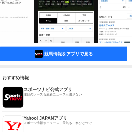
競馬情報をアプリで見る
おすすめ情報
スポーツナビ公式アプリ
注目のレースも最新ニュースも逃さない
Yahoo! JAPANアプリ
スポーツ情報やニュース、天気もこれひとつで