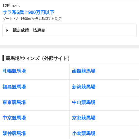
12R
16:15
サラ系5歳上900万円以下
ダート・左 1600m サラ系5歳以上 別定
競走成績・払戻金
競馬場/ウィンズ（外部サイト）
札幌競馬場
函館競馬場
福島競馬場
新潟競馬場
東京競馬場
中山競馬場
中京競馬場
京都競馬場
阪神競馬場
小倉競馬場