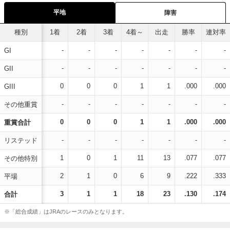
平地
障害
種別
1着
2着
3着
4着～
出走
勝率
連対率
-
-
-
-
-
-
-
GI
-
-
-
-
-
-
-
GII
0
0
0
1
1
.000
.000
GIII
-
-
-
-
-
-
-
その他重賞
0
0
0
1
1
.000
.000
重賞合計
-
-
-
-
-
-
-
リステッド
1
0
1
11
13
.077
.077
その他特別
2
1
0
6
9
.222
.333
平場
3
1
1
18
23
.130
.174
合計
※「総合成績」はJRAのレースのみとなります。