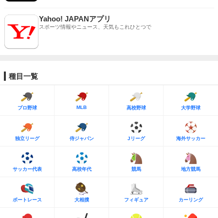
Yahoo! JAPANアプリ
スポーツ情報やニュース、天気もこれひとつで
種目一覧
MLB
プロ野球
高校野球
大学野球
独立リーグ
侍ジャパン
Jリーグ
海外サッカー
サッカー代表
高校年代
競馬
地方競馬
ボートレース
大相撲
フィギュア
カーリング