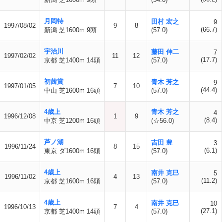
月岡特
田村 宏之
9
1997/08/02
9
8
(66.7)
新潟 芝1600m 9頭
(57.0)
宇治川
藤田 伸二
7
1997/02/02
11
12
(17.7)
京都 芝1400m 14頭
(57.0)
初茜賞
青木 芳之
9
1997/01/05
7
10
(44.4)
中山 芝1600m 16頭
(57.0)
4歳上
青木 芳之
4
1996/12/08
1
9
(8.4)
中京 芝1200m 16頭
(☆56.0)
芦ノ湖
吉田 豊
3
1996/11/24
8
15
(6.1)
東京 ダ1600m 16頭
(57.0)
4歳上
南井 克巳
5
1996/11/02
4
13
(11.2)
京都 芝1600m 16頭
(57.0)
4歳上
南井 克巳
10
1996/10/13
7
4
(27.1)
京都 芝1400m 14頭
(57.0)