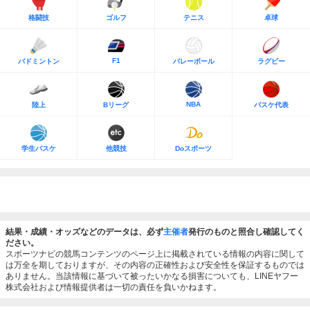
格闘技
ゴルフ
テニス
卓球
F1
バドミントン
バレーボール
ラグビー
NBA
陸上
Bリーグ
バスケ代表
学生バスケ
他競技
Doスポーツ
結果・成績・オッズなどのデータは、必ず
主催者
発行のものと照合し確認してく
ださい。
スポーツナビの競馬コンテンツのページ上に掲載されている情報の内容に関して
は万全を期しておりますが、その内容の正確性および安全性を保証するものでは
ありません。当該情報に基づいて被ったいかなる損害についても、LINEヤフー
株式会社および情報提供者は一切の責任を負いかねます。