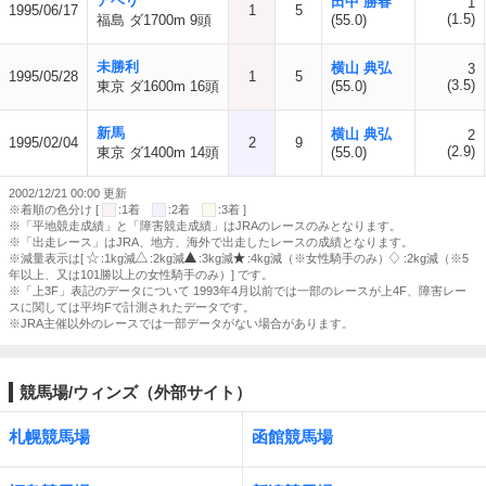
アベリ
田中 勝春
1
1995/06/17
1
5
(1.5)
福島 ダ1700m 9頭
(55.0)
未勝利
横山 典弘
3
1995/05/28
1
5
(3.5)
東京 ダ1600m 16頭
(55.0)
新馬
横山 典弘
2
1995/02/04
2
9
(2.9)
東京 ダ1400m 14頭
(55.0)
2002/12/21 00:00 更新
※着順の色分け [
:1着
:2着
:3着 ]
※「平地競走成績」と「障害競走成績」はJRAのレースのみとなります。
※「出走レース」はJRA、地方、海外で出走したレースの成績となります。
※減量表示は[
:1kg減
:2kg減
:3kg減
:4kg減（※女性騎手のみ）
:2kg減（※5
年以上、又は101勝以上の女性騎手のみ）] です。
※「上3F」表記のデータについて 1993年4月以前では一部のレースが上4F、障害レー
スに関しては平均Fで計測されたデータです。
※JRA主催以外のレースでは一部データがない場合があります。
競馬場/ウィンズ（外部サイト）
札幌競馬場
函館競馬場