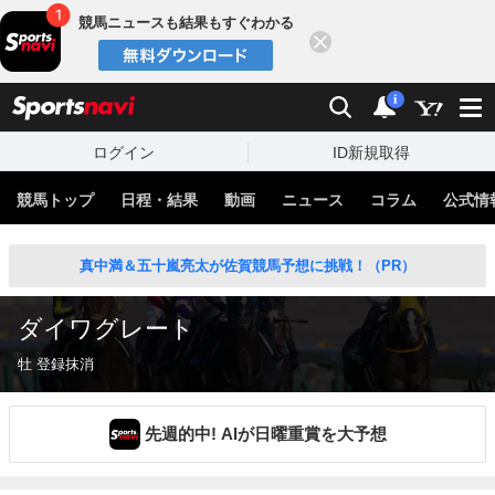
競馬ニュースも結果もすぐわかる
閉じる
スポーツナビ
検索
通知
i
ログイン
ID新規取得
競馬トップ
日程・結果
動画
ニュース
コラム
公式情
真中満＆五十嵐亮太が佐賀競馬予想に挑戦！（PR）
ダイワグレート
牡 登録抹消
先週的中! AIが日曜重賞を大予想