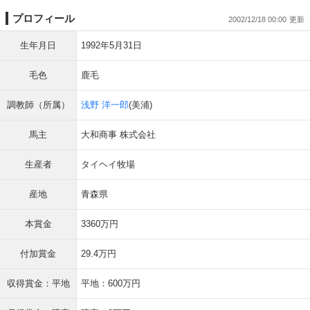
プロフィール
2002/12/18 00:00
生年月日
1992年5月31日
毛色
鹿毛
調教師（所属）
浅野 洋一郎
(美浦)
馬主
大和商事 株式会社
生産者
タイヘイ牧場
産地
青森県
本賞金
3360万円
付加賞金
29.4万円
収得賞金：平地
平地：600万円