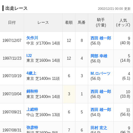
出走レース
2002/12/21 00:00
騎手
人気
日付
レース
着順
馬番
(オッズ)
(斤量)
矢作川
西田 雄一郎
9
1997/12/07
12
8
(40.9)
中京 ダ1700m 14頭
(56.0)
IJ2
岡部 幸雄
5
1997/11/23
12
4
東京 芝1600m 14頭
(14.8)
(56.0)
4歳上
M.ロバーツ
4
1997/10/19
6
3
(6.1)
東京 芝1400m 11頭
(56.0)
錦秋特
西田 雄一郎
10
1997/10/04
3
1
(33.8)
東京 芝1400m 14頭
(56.0)
上総特
西田 雄一郎
11
1997/09/21
6
5
(56.6)
中山 芝1600m 13頭
(54.0)
弥彦特
田村 宏之
9
1997/08/31
7
6
(96.2)
新潟 芝1600m 9頭
(54.0)