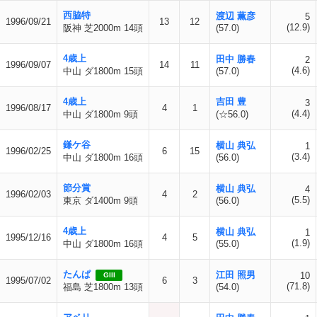
西脇特
渡辺 薫彦
5
1996/09/21
13
12
(12.9)
阪神 芝2000m 14頭
(57.0)
4歳上
田中 勝春
2
1996/09/07
14
11
(4.6)
中山 ダ1800m 15頭
(57.0)
4歳上
吉田 豊
3
1996/08/17
4
1
(4.4)
中山 ダ1800m 9頭
(☆56.0)
鎌ケ谷
横山 典弘
1
1996/02/25
6
15
(3.4)
中山 ダ1800m 16頭
(56.0)
節分賞
横山 典弘
4
1996/02/03
4
2
(5.5)
東京 ダ1400m 9頭
(56.0)
4歳上
横山 典弘
1
1995/12/16
4
5
(1.9)
中山 ダ1800m 16頭
(55.0)
たんぱ
江田 照男
10
GIII
1995/07/02
6
3
(71.8)
福島 芝1800m 13頭
(54.0)