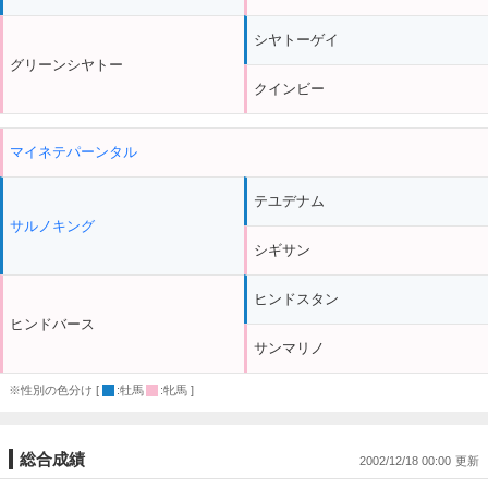
シヤトーゲイ
グリーンシヤトー
クインビー
マイネテパーンタル
テユデナム
サルノキング
シギサン
ヒンドスタン
ヒンドバース
サンマリノ
※性別の色分け [
:牡馬
:牝馬 ]
総合成績
2002/12/18 00:00