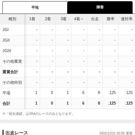
障害
平地
種別
1着
2着
3着
4着～
出走
勝率
連対率
-
-
-
-
-
-
-
JGI
-
-
-
-
-
-
-
JGII
-
-
-
-
-
-
-
JGIII
-
-
-
-
-
-
-
その他重賞
-
-
-
-
-
-
-
重賞合計
-
-
-
-
-
-
-
その他特別
1
0
1
6
8
.125
.125
平場
1
0
1
6
8
.125
.125
合計
※「総合成績」はJRAのレースのみとなります。
出走レース
2002/12/21 00:00