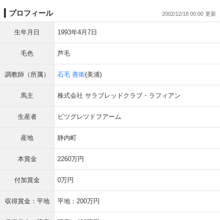
プロフィール
2002/12/18 00:00
生年月日
1993年4月7日
毛色
芦毛
調教師（所属）
石毛 善衛
(美浦)
馬主
株式会社 サラブレッドクラブ・ラフィアン
生産者
ビツグレツドフアーム
産地
静内町
本賞金
2260万円
付加賞金
0万円
収得賞金：平地
平地：200万円