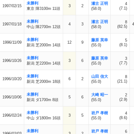
未勝利
瀬古 正明
4
1997/02/15
3
2
(7.1)
東京 障3100m 11頭
(58.0)
未勝利
瀬古 正明
8
1997/01/18
4
3
(82.5)
中山 障2700m 12頭
(58.0)
未勝利
藤原 英幸
5
1996/11/09
12
9
(8.1)
新潟 芝2000m 14頭
(55.0)
未勝利
藤原 英幸
3
1996/10/26
3
6
(7.7)
新潟 芝2200m 14頭
(55.0)
未勝利
山田 信大
8
1996/10/20
6
2
(21.1)
新潟 芝2000m 18頭
(55.0)
未勝利
大崎 昭一
2
1996/10/06
5
6
(2.9)
新潟 ダ1700m 8頭
(55.0)
未勝利
岩戸 孝樹
4
1996/02/24
3
5
(8.6)
中山 ダ1800m 16頭
(55.0)
未勝利
岩戸 孝樹
6
1996/02/03
3
2