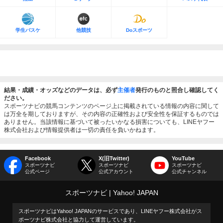
学生バスケ
他競技
Doスポーツ
結果・成績・オッズなどのデータは、必ず
主催者
発行のものと照合し確認してく
ださい。
スポーツナビの競馬コンテンツのページ上に掲載されている情報の内容に関して
は万全を期しておりますが、その内容の正確性および安全性を保証するものでは
ありません。当該情報に基づいて被ったいかなる損害についても、LINEヤフー
株式会社および情報提供者は一切の責任を負いかねます。
Facebook
X(旧Twitter)
YouTube
スポーツナビ
スポーツナビ
スポーツナビ
公式ページ
公式アカウント
公式チャンネル
スポーツナビ
Yahoo! JAPAN
スポーツナビはYahoo! JAPANのサービスであり、LINEヤフー株式会社がス
ポーツナビ株式会社と協力して運営しています。