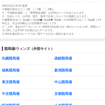
2002/12/21 00:00 更新
※着順の色分け [
:1着
:2着
:3着 ]
※「平地競走成績」と「障害競走成績」はJRAのレースのみとなります。
※「出走レース」はJRA、地方、海外で出走したレースの成績となります。
※減量表示は[
:1kg減
:2kg減
:3kg減
:4kg減（※女性騎手のみ）
:2kg減（※5
年以上、又は101勝以上の女性騎手のみ）] です。
※「上3F」表記のデータについて 1993年4月以前では一部のレースが上4F、障害レー
スに関しては平均Fで計測されたデータです。
※JRA主催以外のレースでは一部データがない場合があります。
競馬場/ウィンズ（外部サイト）
札幌競馬場
函館競馬場
福島競馬場
新潟競馬場
東京競馬場
中山競馬場
中京競馬場
京都競馬場