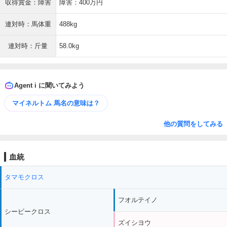
収得賞金：障害
障害：400万円
連対時：馬体重
488kg
連対時：斤量
58.0kg
Agent i に聞いてみよう
マイネルトム 馬名の意味は？
他の質問をしてみる
血統
タマモクロス
フオルテイノ
シービークロス
ズイシヨウ