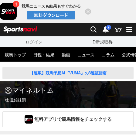
競馬ニュースも結果もすぐわかる
閉じる
スポーツナビ
検索
通知
i
ログイン
ID新規取得
競馬トップ
日程・結果
動画
ニュース
コラム
公式情
【連載】競馬予想AI『VUMA』の3連複指南
マイネルトム
牡 登録抹消
無料アプリで競馬情報をチェックする