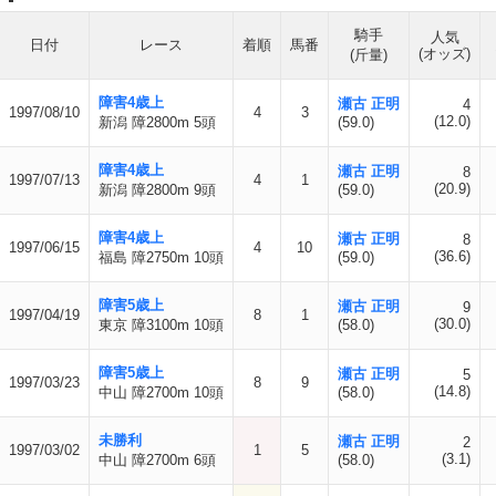
騎手
人気
日付
レース
着順
馬番
(オッズ)
(斤量)
障害4歳上
瀬古 正明
4
1997/08/10
4
3
(12.0)
新潟 障2800m 5頭
(59.0)
障害4歳上
瀬古 正明
8
1997/07/13
4
1
(20.9)
新潟 障2800m 9頭
(59.0)
障害4歳上
瀬古 正明
8
1997/06/15
4
10
(36.6)
福島 障2750m 10頭
(59.0)
障害5歳上
瀬古 正明
9
1997/04/19
8
1
(30.0)
東京 障3100m 10頭
(58.0)
障害5歳上
瀬古 正明
5
1997/03/23
8
9
(14.8)
中山 障2700m 10頭
(58.0)
未勝利
瀬古 正明
2
1997/03/02
1
5
(3.1)
中山 障2700m 6頭
(58.0)