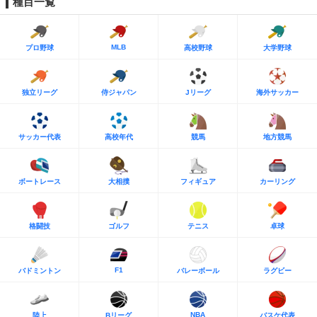
種目一覧
MLB
プロ野球
高校野球
大学野球
独立リーグ
侍ジャパン
Jリーグ
海外サッカー
サッカー代表
高校年代
競馬
地方競馬
ボートレース
大相撲
フィギュア
カーリング
格闘技
ゴルフ
テニス
卓球
F1
バドミントン
バレーボール
ラグビー
NBA
陸上
Bリーグ
バスケ代表