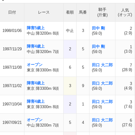
騎手
人気
日付
レース
着順
馬番
(オッズ)
(斤量)
障害5歳上
田中 剛
2
1998/01/06
中止
3
(2.9)
中山 障3200m 8頭
(59.0)
障害4歳上
田中 剛
1
1997/11/29
2
5
(3.0)
中山 障3200m 7頭
(59.0)
オープン
田口 大二郎
7
1997/11/08
6
5
(28.9)
東京 障3300m 8頭
(59.0)
障害4歳上
田口 大二郎
3
1997/11/02
3
9
(4.9)
東京 障3300m 9頭
(59.0)
障害4歳上
田口 大二郎
3
1997/10/04
2
1
(7.6)
東京 障3300m 8頭
(59.0)
オープン
田口 大二郎
6
1997/09/21
5
4
(27.6)
中山 障3200m 7頭
(59.0)