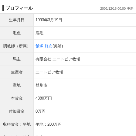
プロフィール
2002/12/18 00:00
生年月日
1993年3月19日
毛色
鹿毛
調教師（所属）
飯塚 好次
(美浦)
馬主
有限会社 ユートピア牧場
生産者
ユートピア牧場
産地
登別市
本賞金
4380万円
付加賞金
0万円
収得賞金：平地
平地：200万円