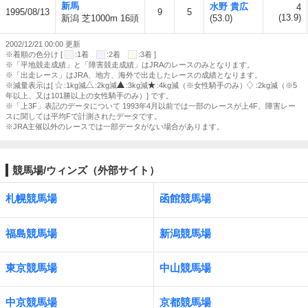
新馬
水野 貴広
4
1995/08/13
9
5
(13.9)
新潟 芝1000m 16頭
(53.0)
2002/12/21 00:00 更新
※着順の色分け [
:1着
:2着
:3着 ]
※「平地競走成績」と「障害競走成績」はJRAのレースのみとなります。
※「出走レース」はJRA、地方、海外で出走したレースの成績となります。
※減量表示は[
:1kg減
:2kg減
:3kg減
:4kg減（※女性騎手のみ）
:2kg減（※5
年以上、又は101勝以上の女性騎手のみ）] です。
※「上3F」表記のデータについて 1993年4月以前では一部のレースが上4F、障害レー
スに関しては平均Fで計測されたデータです。
※JRA主催以外のレースでは一部データがない場合があります。
競馬場/ウィンズ（外部サイト）
札幌競馬場
函館競馬場
福島競馬場
新潟競馬場
東京競馬場
中山競馬場
中京競馬場
京都競馬場