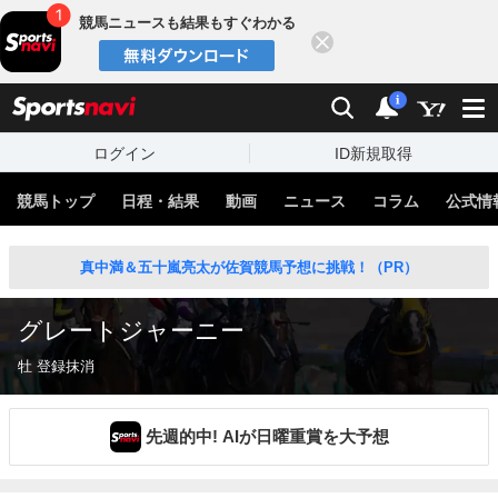
競馬ニュースも結果もすぐわかる
閉じる
スポーツナビ
検索
通知
i
ログイン
ID新規取得
競馬トップ
日程・結果
動画
ニュース
コラム
公式情
真中満＆五十嵐亮太が佐賀競馬予想に挑戦！（PR）
グレートジャーニー
牡 登録抹消
先週的中! AIが日曜重賞を大予想