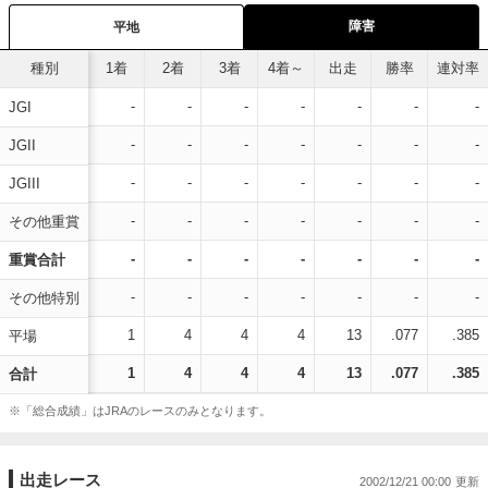
障害
平地
種別
1着
2着
3着
4着～
出走
勝率
連対率
-
-
-
-
-
-
-
JGI
-
-
-
-
-
-
-
JGII
-
-
-
-
-
-
-
JGIII
-
-
-
-
-
-
-
その他重賞
-
-
-
-
-
-
-
重賞合計
-
-
-
-
-
-
-
その他特別
1
4
4
4
13
.077
.385
平場
1
4
4
4
13
.077
.385
合計
※「総合成績」はJRAのレースのみとなります。
出走レース
2002/12/21 00:00