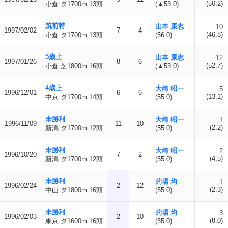
(50.2)
小倉 ダ1700m 13頭
(▲53.0)
筑前特
山本 康志
10
1997/02/02
7
4
(46.8)
小倉 ダ1700m 13頭
(56.0)
5歳上
山本 康志
12
1997/01/26
8
6
(52.7)
小倉 芝1800m 16頭
(▲53.0)
4歳上
大崎 昭一
5
1996/12/01
6
6
(13.1)
中京 ダ1700m 14頭
(55.0)
未勝利
大崎 昭一
1
1996/11/09
11
10
(2.2)
新潟 ダ1700m 12頭
(55.0)
未勝利
大崎 昭一
2
1996/10/20
7
2
(4.5)
新潟 ダ1700m 12頭
(55.0)
未勝利
的場 均
1
1996/02/24
2
12
(2.3)
中山 ダ1800m 16頭
(55.0)
未勝利
的場 均
3
1996/02/03
2
10
(8.0)
東京 ダ1600m 16頭
(55.0)