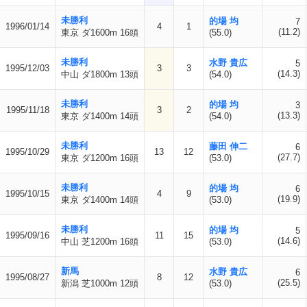
未勝利
的場 均
7
1996/01/14
4
1
(11.2)
東京 ダ1600m 16頭
(55.0)
未勝利
水野 貴広
5
1995/12/03
3
3
(14.3)
中山 ダ1800m 13頭
(54.0)
未勝利
的場 均
3
1995/11/18
3
2
(13.3)
東京 ダ1400m 14頭
(54.0)
未勝利
藤田 伸二
6
1995/10/29
13
12
(27.7)
東京 ダ1200m 16頭
(53.0)
未勝利
的場 均
6
1995/10/15
4
9
(19.9)
東京 ダ1400m 14頭
(53.0)
未勝利
的場 均
5
1995/09/16
11
15
(14.6)
中山 芝1200m 16頭
(53.0)
新馬
水野 貴広
6
1995/08/27
8
12
(25.5)
新潟 芝1000m 12頭
(53.0)