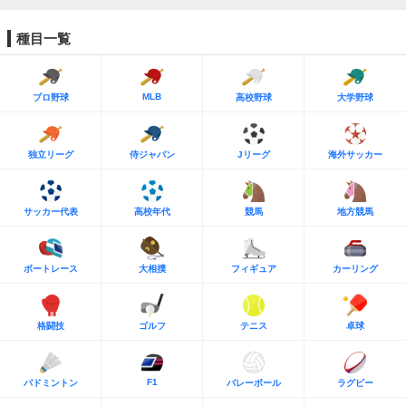
種目一覧
MLB
プロ野球
高校野球
大学野球
独立リーグ
侍ジャパン
Jリーグ
海外サッカー
サッカー代表
高校年代
競馬
地方競馬
ボートレース
大相撲
フィギュア
カーリング
格闘技
ゴルフ
テニス
卓球
F1
バドミントン
バレーボール
ラグビー