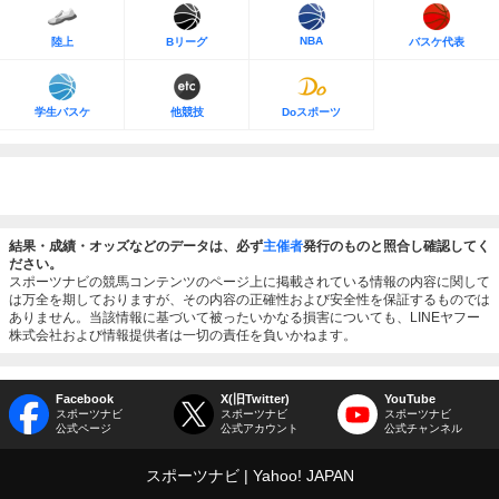
NBA
陸上
Bリーグ
バスケ代表
学生バスケ
他競技
Doスポーツ
結果・成績・オッズなどのデータは、必ず
主催者
発行のものと照合し確認してく
ださい。
スポーツナビの競馬コンテンツのページ上に掲載されている情報の内容に関して
は万全を期しておりますが、その内容の正確性および安全性を保証するものでは
ありません。当該情報に基づいて被ったいかなる損害についても、LINEヤフー
株式会社および情報提供者は一切の責任を負いかねます。
Facebook
X(旧Twitter)
YouTube
スポーツナビ
スポーツナビ
スポーツナビ
公式ページ
公式アカウント
公式チャンネル
スポーツナビ
Yahoo! JAPAN