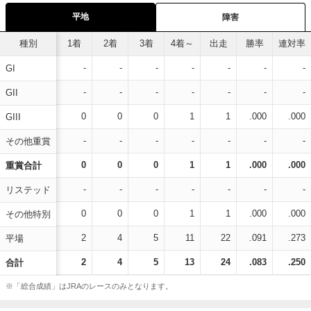
平地
障害
種別
1着
2着
3着
4着～
出走
勝率
連対率
-
-
-
-
-
-
-
GI
-
-
-
-
-
-
-
GII
0
0
0
1
1
.000
.000
GIII
-
-
-
-
-
-
-
その他重賞
0
0
0
1
1
.000
.000
重賞合計
-
-
-
-
-
-
-
リステッド
0
0
0
1
1
.000
.000
その他特別
2
4
5
11
22
.091
.273
平場
2
4
5
13
24
.083
.250
合計
※「総合成績」はJRAのレースのみとなります。