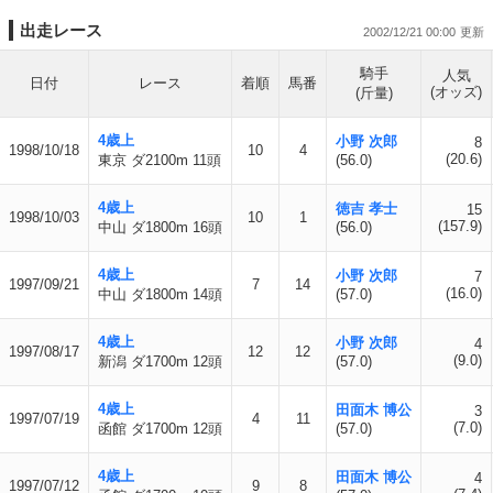
出走レース
2002/12/21 00:00
騎手
人気
日付
レース
着順
馬番
(オッズ)
(斤量)
4歳上
小野 次郎
8
1998/10/18
10
4
(20.6)
東京 ダ2100m 11頭
(56.0)
4歳上
徳吉 孝士
15
1998/10/03
10
1
(157.9)
中山 ダ1800m 16頭
(56.0)
4歳上
小野 次郎
7
1997/09/21
7
14
(16.0)
中山 ダ1800m 14頭
(57.0)
4歳上
小野 次郎
4
1997/08/17
12
12
(9.0)
新潟 ダ1700m 12頭
(57.0)
4歳上
田面木 博公
3
1997/07/19
4
11
(7.0)
函館 ダ1700m 12頭
(57.0)
4歳上
田面木 博公
4
1997/07/12
9
8