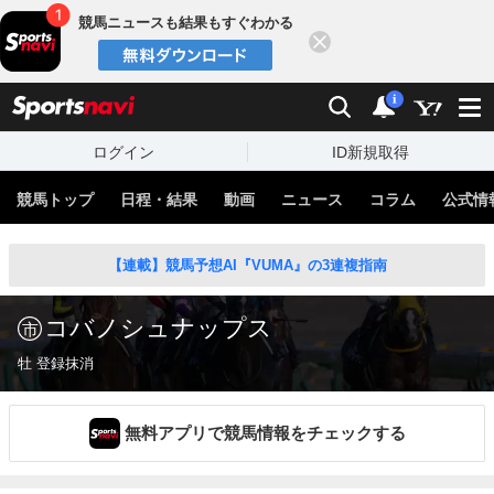
競馬ニュースも結果もすぐわかる
閉じる
スポーツナビ
検索
通知
i
ログイン
ID新規取得
競馬トップ
日程・結果
動画
ニュース
コラム
公式情
【連載】競馬予想AI『VUMA』の3連複指南
コバノシュナップス
牡 登録抹消
無料アプリで競馬情報をチェックする