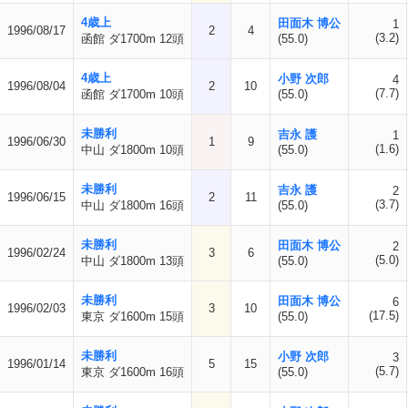
4歳上
田面木 博公
1
1996/08/17
2
4
(3.2)
函館 ダ1700m 12頭
(55.0)
4歳上
小野 次郎
4
1996/08/04
2
10
(7.7)
函館 ダ1700m 10頭
(55.0)
未勝利
吉永 護
1
1996/06/30
1
9
(1.6)
中山 ダ1800m 10頭
(55.0)
未勝利
吉永 護
2
1996/06/15
2
11
(3.7)
中山 ダ1800m 16頭
(55.0)
未勝利
田面木 博公
2
1996/02/24
3
6
(5.0)
中山 ダ1800m 13頭
(55.0)
未勝利
田面木 博公
6
1996/02/03
3
10
(17.5)
東京 ダ1600m 15頭
(55.0)
未勝利
小野 次郎
3
1996/01/14
5
15
(5.7)
東京 ダ1600m 16頭
(55.0)