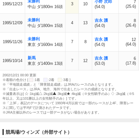
未勝利
小野 次郎
7
1995/12/23
3
10
(25.6)
中山 ダ1800m 16頭
(54.0)
未勝利
吉永 護
8
1995/12/09
4
13
(26.4)
中山 ダ1800m 15頭
(54.0)
未勝利
吉永 護
12
1995/11/26
7
8
(64.0)
東京 ダ1600m 14頭
(54.0)
新馬
吉永 護
6
1995/10/14
7
12
(17.8)
東京 ダ1400m 13頭
(53.0)
2002/12/21 00:00 更新
※着順の色分け [
:1着
:2着
:3着 ]
※「平地競走成績」と「障害競走成績」はJRAのレースのみとなります。
※「出走レース」はJRA、地方、海外で出走したレースの成績となります。
※減量表示は[
:1kg減
:2kg減
:3kg減
:4kg減（※女性騎手のみ）
:2kg減（※5
年以上、又は101勝以上の女性騎手のみ）] です。
※「上3F」表記のデータについて 1993年4月以前では一部のレースが上4F、障害レー
スに関しては平均Fで計測されたデータです。
※JRA主催以外のレースでは一部データがない場合があります。
競馬場/ウィンズ（外部サイト）