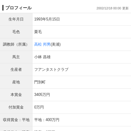
プロフィール
2002/12/18 00:00
生年月日
1993年5月15日
毛色
栗毛
調教師（所属）
高松 邦男
(美浦)
馬主
小林 昌雄
生産者
フアンタストクラブ
産地
門別町
本賞金
3405万円
付加賞金
0万円
収得賞金：平地
平地：400万円