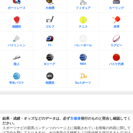
ボートレース
大相撲
フィギュア
カーリング
格闘技
ゴルフ
テニス
卓球
F1
バドミントン
バレーボール
ラグビー
NBA
陸上
Bリーグ
バスケ代表
学生バスケ
他競技
Doスポーツ
結果・成績・オッズなどのデータは、必ず
主催者
発行のものと照合し確認してく
ださい。
スポーツナビの競馬コンテンツのページ上に掲載されている情報の内容に関して
は万全を期しておりますが、その内容の正確性および安全性を保証するものでは