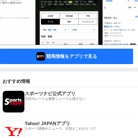
競馬情報をアプリで見る
おすすめ情報
スポーツナビ公式アプリ
注目のレースも最新ニュースも逃さない
Yahoo! JAPANアプリ
スポーツ情報やニュース、天気もこれひとつで