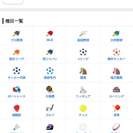
種目一覧
MLB
プロ野球
高校野球
大学野球
独立リーグ
侍ジャパン
Jリーグ
海外サッカー
サッカー代表
高校年代
競馬
地方競馬
ボートレース
大相撲
フィギュア
カーリング
格闘技
ゴルフ
テニス
卓球