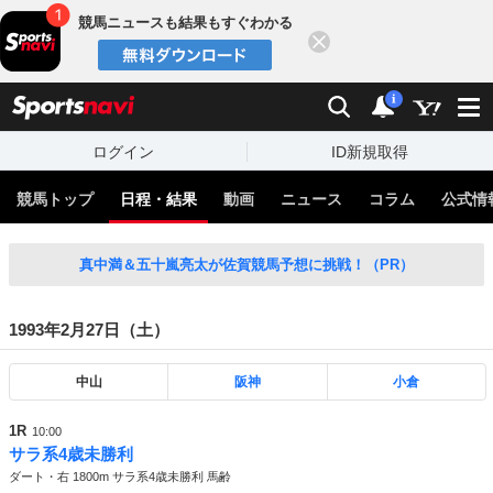
競馬ニュースも結果もすぐわかる
閉じる
スポーツナビ
検索
通知
i
ログイン
ID新規取得
競馬トップ
日程・結果
動画
ニュース
コラム
公式情
真中満＆五十嵐亮太が佐賀競馬予想に挑戦！（PR）
1993年2月27日（土）
中山
阪神
小倉
1R
10:00
サラ系4歳未勝利
ダート・右 1800m サラ系4歳未勝利 馬齢