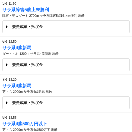
5R
11:50
サラ系障害5歳上未勝利
障害・芝→ダート 2700m サラ系障害5歳以上未勝利 馬齢
競走成績・払戻金
6R
12:50
サラ系4歳新馬
ダート・右 1200m サラ系4歳新馬 馬齢
競走成績・払戻金
7R
13:20
サラ系4歳新馬
芝・右 2000m サラ系4歳新馬 馬齢
競走成績・払戻金
8R
13:55
サラ系4歳500万円以下
芝・右 2000m サラ系4歳500万下 馬齢