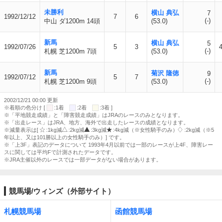
未勝利
横山 典弘
7
1992/12/12
7
6
(-)
中山 ダ1200m 14頭
(53.0)
新馬
横山 典弘
5
1992/07/26
5
3
4
(-)
札幌 芝1200m 7頭
(53.0)
新馬
菊沢 隆徳
9
1992/07/12
5
7
(-)
札幌 芝1200m 9頭
(53.0)
2002/12/21 00:00 更新
※着順の色分け [
:1着
:2着
:3着 ]
※「平地競走成績」と「障害競走成績」はJRAのレースのみとなります。
※「出走レース」はJRA、地方、海外で出走したレースの成績となります。
※減量表示は[
:1kg減
:2kg減
:3kg減
:4kg減（※女性騎手のみ）
:2kg減（※5
年以上、又は101勝以上の女性騎手のみ）] です。
※「上3F」表記のデータについて 1993年4月以前では一部のレースが上4F、障害レー
スに関しては平均Fで計測されたデータです。
※JRA主催以外のレースでは一部データがない場合があります。
競馬場/ウィンズ（外部サイト）
札幌競馬場
函館競馬場