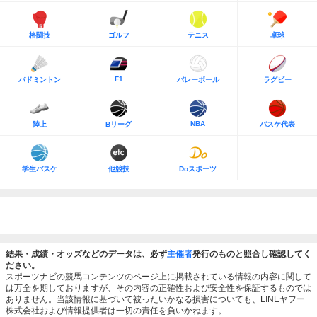
格闘技
ゴルフ
テニス
卓球
F1
バドミントン
バレーボール
ラグビー
NBA
陸上
Bリーグ
バスケ代表
学生バスケ
他競技
Doスポーツ
結果・成績・オッズなどのデータは、必ず
主催者
発行のものと照合し確認してく
ださい。
スポーツナビの競馬コンテンツのページ上に掲載されている情報の内容に関して
は万全を期しておりますが、その内容の正確性および安全性を保証するものでは
ありません。当該情報に基づいて被ったいかなる損害についても、LINEヤフー
株式会社および情報提供者は一切の責任を負いかねます。