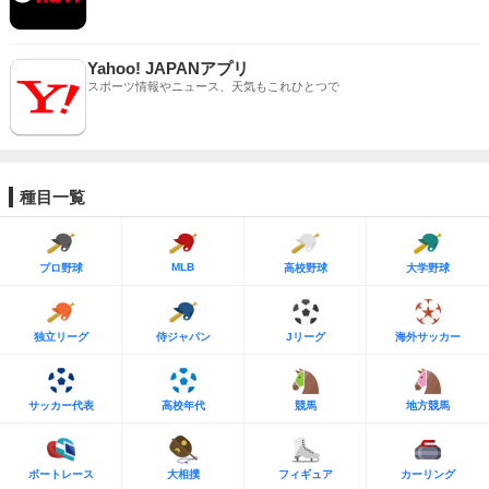
Yahoo! JAPANアプリ
スポーツ情報やニュース、天気もこれひとつで
種目一覧
MLB
プロ野球
高校野球
大学野球
独立リーグ
侍ジャパン
Jリーグ
海外サッカー
サッカー代表
高校年代
競馬
地方競馬
ボートレース
大相撲
フィギュア
カーリング