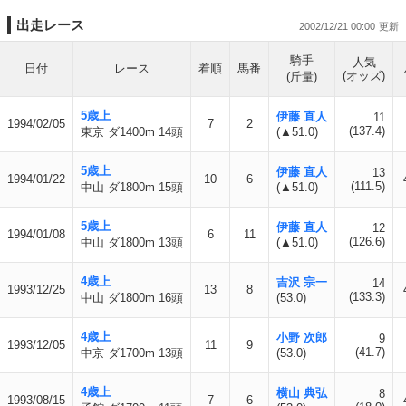
出走レース
2002/12/21 00:00
騎手
人気
日付
レース
着順
馬番
(オッズ)
(斤量)
5歳上
伊藤 直人
11
1994/02/05
7
2
(137.4)
東京 ダ1400m 14頭
(▲51.0)
5歳上
伊藤 直人
13
1994/01/22
10
6
(111.5)
中山 ダ1800m 15頭
(▲51.0)
5歳上
伊藤 直人
12
1994/01/08
6
11
(126.6)
中山 ダ1800m 13頭
(▲51.0)
4歳上
吉沢 宗一
14
1993/12/25
13
8
(133.3)
中山 ダ1800m 16頭
(53.0)
4歳上
小野 次郎
9
1993/12/05
11
9
(41.7)
中京 ダ1700m 13頭
(53.0)
4歳上
横山 典弘
8
1993/08/15
7
6