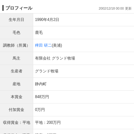
プロフィール
2002/12/18 00:00
生年月日
1990年4月2日
毛色
鹿毛
調教師（所属）
稗田 研二
(美浦)
馬主
有限会社 グランド牧場
生産者
グランド牧場
産地
静内町
本賞金
848万円
付加賞金
0万円
収得賞金：平地
平地：200万円