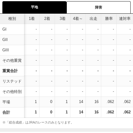
平地
障害
種別
1着
2着
3着
4着～
出走
勝率
連対率
-
-
-
-
-
-
-
GI
-
-
-
-
-
-
-
GII
-
-
-
-
-
-
-
GIII
-
-
-
-
-
-
-
その他重賞
-
-
-
-
-
-
-
重賞合計
-
-
-
-
-
-
-
リステッド
-
-
-
-
-
-
-
その他特別
1
0
1
14
16
.062
.062
平場
1
0
1
14
16
.062
.062
合計
※「総合成績」はJRAのレースのみとなります。