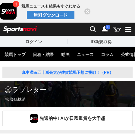
競馬ニュースも結果もすぐわかる
閉じる
スポーツナビ
検索
通知
i
ログイン
ID新規取得
競馬トップ
日程・結果
動画
ニュース
コラム
公式情
真中満＆五十嵐亮太が佐賀競馬予想に挑戦！（PR）
ラブレター
牝 登録抹消
先週的中! AIが日曜重賞を大予想