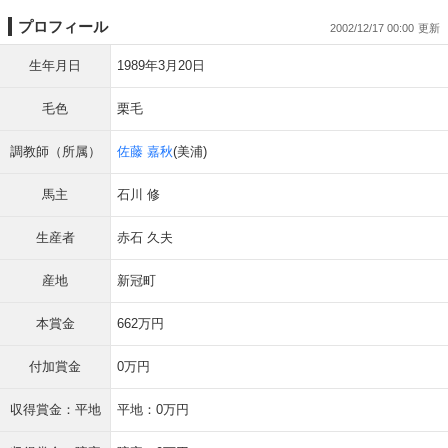
プロフィール
2002/12/17 00:00
生年月日
1989年3月20日
毛色
栗毛
調教師（所属）
佐藤 嘉秋
(美浦)
馬主
石川 修
生産者
赤石 久夫
産地
新冠町
本賞金
662万円
付加賞金
0万円
収得賞金：平地
平地：0万円