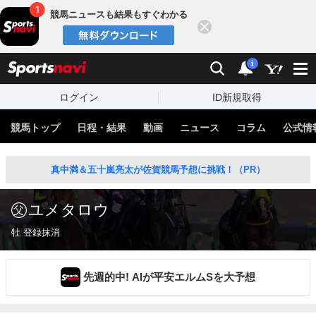
競馬ニュースも結果もすぐわかる
閉じる
スポーツナビ
検索
通知
i
ログイン
ID新規取得
競馬トップ
日程・結果
動画
ニュース
コラム
公式情
真中満＆五十嵐亮太が佐賀競馬予想に挑戦！（PR）
ユメタロウ
牡 登録抹消
先週的中! AIが平安エルムSを大予想