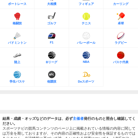
ボートレース
大相撲
フィギュア
カーリング
格闘技
ゴルフ
テニス
卓球
F1
バドミントン
バレーボール
ラグビー
NBA
陸上
Bリーグ
バスケ代表
学生バスケ
他競技
Doスポーツ
結果・成績・オッズなどのデータは、必ず
主催者
発行のものと照合し確認してく
ださい。
スポーツナビの競馬コンテンツのページ上に掲載されている情報の内容に関して
は万全を期しておりますが、その内容の正確性および安全性を保証するものでは