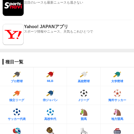
注目のレースも最新ニュースも逃さない
Yahoo! JAPANアプリ
スポーツ情報やニュース、天気もこれひとつで
種目一覧
MLB
プロ野球
高校野球
大学野球
独立リーグ
侍ジャパン
Jリーグ
海外サッカー
サッカー代表
高校年代
競馬
地方競馬