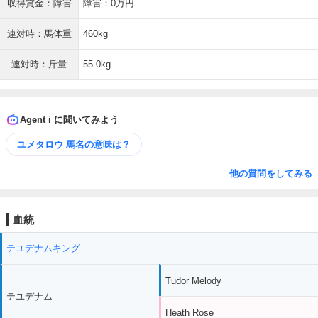
収得賞金：障害
障害：0万円
連対時：馬体重
460kg
連対時：斤量
55.0kg
Agent i に聞いてみよう
ユメタロウ 馬名の意味は？
他の質問をしてみる
血統
テユデナムキング
Tudor Melody
テユデナム
Heath Rose