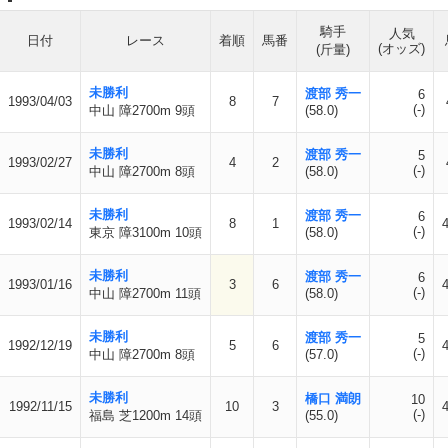
騎手
人気
日付
レース
着順
馬番
(オッズ)
(斤量)
未勝利
渡部 秀一
6
1993/04/03
8
7
(-)
中山 障2700m 9頭
(58.0)
未勝利
渡部 秀一
5
1993/02/27
4
2
(-)
中山 障2700m 8頭
(58.0)
未勝利
渡部 秀一
6
1993/02/14
8
1
(-)
東京 障3100m 10頭
(58.0)
未勝利
渡部 秀一
6
1993/01/16
3
6
(-)
中山 障2700m 11頭
(58.0)
未勝利
渡部 秀一
5
1992/12/19
5
6
(-)
中山 障2700m 8頭
(57.0)
未勝利
橋口 満朗
10
1992/11/15
10
3
(-)
福島 芝1200m 14頭
(55.0)