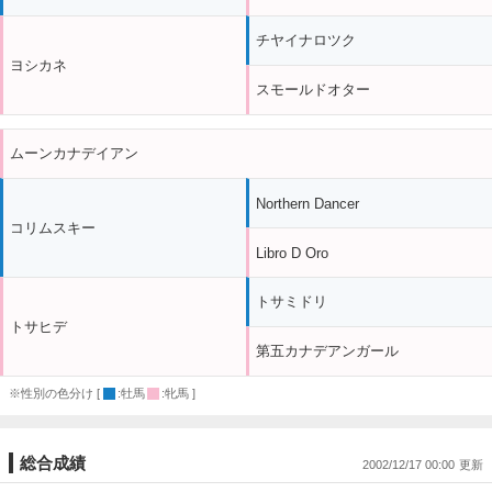
チヤイナロツク
ヨシカネ
スモールドオター
ムーンカナデイアン
Northern Dancer
コリムスキー
Libro D Oro
トサミドリ
トサヒデ
第五カナデアンガール
※性別の色分け [
:牡馬
:牝馬 ]
総合成績
2002/12/17 00:00