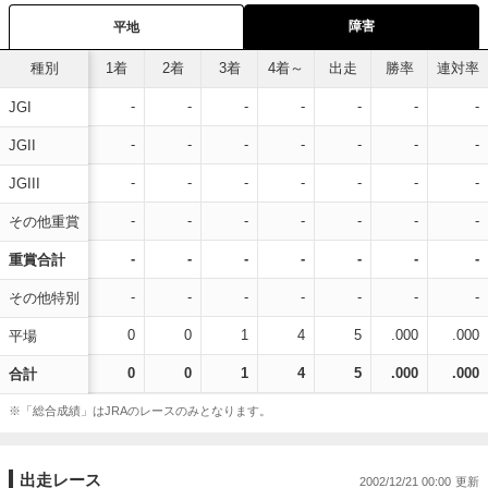
障害
平地
種別
1着
2着
3着
4着～
出走
勝率
連対率
-
-
-
-
-
-
-
JGI
-
-
-
-
-
-
-
JGII
-
-
-
-
-
-
-
JGIII
-
-
-
-
-
-
-
その他重賞
-
-
-
-
-
-
-
重賞合計
-
-
-
-
-
-
-
その他特別
0
0
1
4
5
.000
.000
平場
0
0
1
4
5
.000
.000
合計
※「総合成績」はJRAのレースのみとなります。
出走レース
2002/12/21 00:00