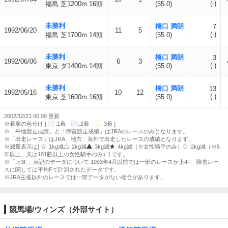
(-)
福島 芝1200m 16頭
(55.0)
未勝利
橋口 満朗
7
1992/06/20
11
5
(-)
福島 芝1700m 14頭
(55.0)
未勝利
橋口 満朗
3
1992/06/06
6
3
(-)
東京 ダ1400m 14頭
(55.0)
未勝利
橋口 満朗
13
1992/05/16
10
12
(-)
東京 芝1600m 16頭
(55.0)
2002/12/21 00:00 更新
※着順の色分け [
:1着
:2着
:3着 ]
※「平地競走成績」と「障害競走成績」はJRAのレースのみとなります。
※「出走レース」はJRA、地方、海外で出走したレースの成績となります。
※減量表示は[
:1kg減
:2kg減
:3kg減
:4kg減（※女性騎手のみ）
:2kg減（※5
年以上、又は101勝以上の女性騎手のみ）] です。
※「上3F」表記のデータについて 1993年4月以前では一部のレースが上4F、障害レー
スに関しては平均Fで計測されたデータです。
※JRA主催以外のレースでは一部データがない場合があります。
競馬場/ウィンズ（外部サイト）