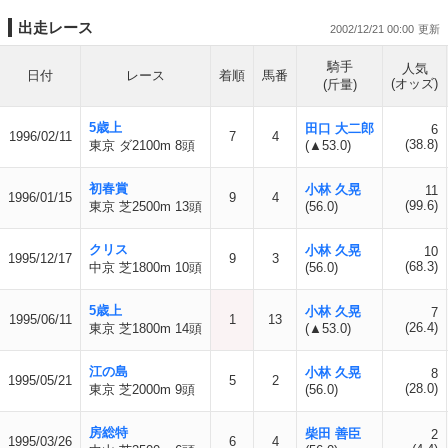
出走レース
2002/12/21 00:00
騎手
人気
日付
レース
着順
馬番
(オッズ)
(斤量)
5歳上
田口 大二郎
6
1996/02/11
7
4
(38.8)
東京 ダ2100m 8頭
(▲53.0)
初春賞
小林 久晃
11
1996/01/15
9
4
(99.6)
東京 芝2500m 13頭
(56.0)
クリス
小林 久晃
10
1995/12/17
9
3
(68.3)
中京 芝1800m 10頭
(56.0)
5歳上
小林 久晃
7
1995/06/11
1
13
(26.4)
東京 芝1800m 14頭
(▲53.0)
江の島
小林 久晃
8
1995/05/21
5
2
(28.0)
東京 芝2000m 9頭
(56.0)
房総特
柴田 善臣
2
1995/03/26
6
4