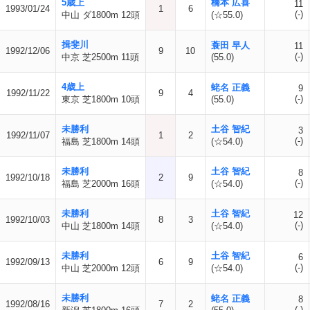
5歳上
橋本 広喜
11
1993/01/24
1
6
(-)
中山 ダ1800m 12頭
(☆55.0)
揖斐川
蓑田 早人
11
1992/12/06
9
10
(-)
中京 芝2500m 11頭
(55.0)
4歳上
蛯名 正義
9
1992/11/22
9
4
(-)
東京 芝1800m 10頭
(55.0)
未勝利
土谷 智紀
3
1992/11/07
1
2
(-)
福島 芝1800m 14頭
(☆54.0)
未勝利
土谷 智紀
8
1992/10/18
2
9
(-)
福島 芝2000m 16頭
(☆54.0)
未勝利
土谷 智紀
12
1992/10/03
8
3
(-)
中山 芝1800m 14頭
(☆54.0)
未勝利
土谷 智紀
6
1992/09/13
6
9
(-)
中山 芝2000m 12頭
(☆54.0)
未勝利
蛯名 正義
8
1992/08/16
7
2
(-)