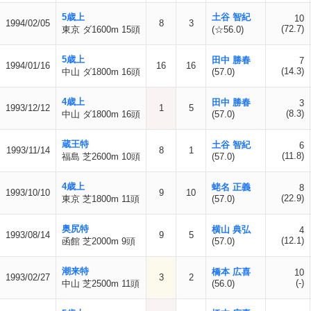
5歳上
土谷 智紀
10
1994/02/05
8
3
(72.7)
東京 ダ1600m 15頭
(☆56.0)
5歳上
田中 勝春
7
1994/01/16
16
16
(14.3)
中山 ダ1800m 16頭
(57.0)
4歳上
田中 勝春
3
1993/12/12
1
5
(8.3)
中山 ダ1800m 16頭
(57.0)
蔵王特
土谷 智紀
6
1993/11/14
8
1
(11.8)
福島 芝2600m 10頭
(57.0)
4歳上
蛯名 正義
8
1993/10/10
9
10
(22.9)
東京 芝1800m 11頭
(57.0)
奥尻特
横山 典弘
4
1993/08/14
9
5
(12.1)
函館 芝2000m 9頭
(57.0)
潮来特
橋本 広喜
10
1993/02/27
3
2
(-)
中山 芝2500m 11頭
(56.0)