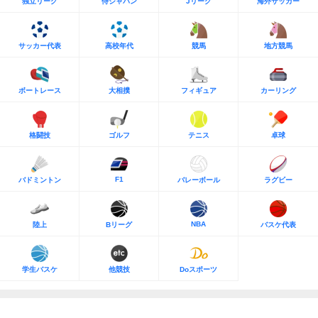
独立リーグ
侍ジャパン
Jリーグ
海外サッカー
サッカー代表
高校年代
競馬
地方競馬
ボートレース
大相撲
フィギュア
カーリング
格闘技
ゴルフ
テニス
卓球
F1
バドミントン
バレーボール
ラグビー
NBA
陸上
Bリーグ
バスケ代表
学生バスケ
他競技
Doスポーツ