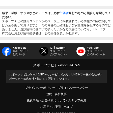
結果・成績・オッズなどのデータは、必ず
主催者
発行のものと照合し確認してく
ださい。
スポーツナビの競馬コンテンツのページ上に掲載されている情報の内容に関して
は万全を期しておりますが、その内容の正確性および安全性を保証するものでは
ありません。当該情報に基づいて被ったいかなる損害についても、LINEヤフー
株式会社および情報提供者は一切の責任を負いかねます。
Facebook
X(旧Twitter)
YouTube
スポーツナビ
スポーツナビ
スポーツナビ
公式ページ
公式アカウント
公式チャンネル
スポーツナビ
Yahoo! JAPAN
スポーツナビはYahoo! JAPANのサービスであり、LINEヤフー株式会社がス
ポーツナビ株式会社と協力して運営しています。
プライバシーポリシー
プライバシーセンター
規約
会社概要
免責事項
広告掲載について
スタッフ募集
ご意見・ご要望
ヘルプ