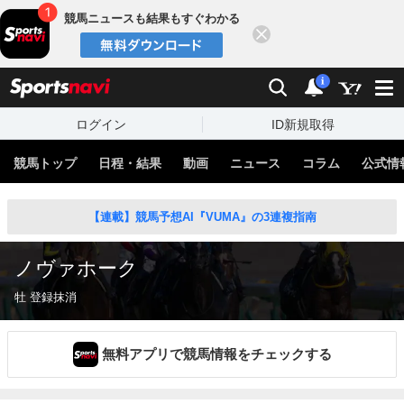
競馬ニュースも結果もすぐわかる
閉じる
スポーツナビ
検索
通知
i
ログイン
ID新規取得
競馬トップ
日程・結果
動画
ニュース
コラム
公式情
【連載】競馬予想AI『VUMA』の3連複指南
ノヴァホーク
牡 登録抹消
無料アプリで競馬情報をチェックする