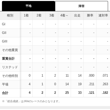
平地
障害
種別
1着
2着
3着
4着～
出走
勝率
連対率
-
-
-
-
-
-
-
GI
-
-
-
-
-
-
-
GII
-
-
-
-
-
-
-
GIII
-
-
-
-
-
-
-
その他重賞
-
-
-
-
-
-
-
重賞合計
-
-
-
-
-
-
-
リステッド
0
1
2
11
14
.000
.071
その他特別
4
1
0
14
19
.211
.263
平場
4
2
2
25
33
.121
.182
合計
※「総合成績」はJRAのレースのみとなります。