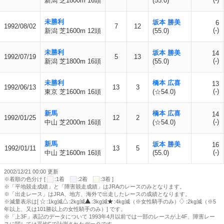
新潟 芝1800m 16頭
(55.0)
未勝利
坂本 勝美
6
1992/08/02
7
12
(-)
新潟 芝1600m 12頭
(55.0)
未勝利
坂本 勝美
14
1992/07/19
5
13
(-)
新潟 芝1800m 16頭
(55.0)
未勝利
橋本 広喜
13
1992/06/13
13
3
(-)
東京 芝1600m 16頭
(☆54.0)
新馬
橋本 広喜
14
1992/01/25
12
2
(-)
中山 芝2000m 16頭
(☆54.0)
新馬
坂本 勝美
16
1992/01/11
13
5
(-)
中山 芝1600m 16頭
(55.0)
2002/12/21 00:00 更新
※着順の色分け [
:1着
:2着
:3着 ]
※「平地競走成績」と「障害競走成績」はJRAのレースのみとなります。
※「出走レース」はJRA、地方、海外で出走したレースの成績となります。
※減量表示は[
:1kg減
:2kg減
:3kg減
:4kg減（※女性騎手のみ）
:2kg減（※5
年以上、又は101勝以上の女性騎手のみ）] です。
※「上3F」表記のデータについて 1993年4月以前では一部のレースが上4F、障害レー