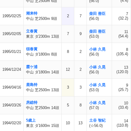
(4.4)
中山 芝2500m 6頭
(56.0)
潮来特
柴田 善臣
7
1995/02/25
2
7
(32.2)
中山 芝2500m 9頭
(56.0)
立春賞
柴田 善臣
11
1995/02/05
7
9
(54.4)
東京 ダ2300m 13頭
(53.0)
頌春賞
小林 久晃
8
1995/01/21
8
2
(105.4)
中山 ダ1800m 8頭
(56.0)
霞ケ浦
小林 久晃
13
1994/12/24
12
2
(120.0)
中山 ダ1800m 14頭
(56.0)
鹿島特
小林 久晃
9
1994/04/16
3
3
(25.7)
中山 芝2500m 13頭
(53.0)
房総特
小林 久晃
10
1994/03/26
5
8
(33.4)
中山 芝2500m 14頭
(57.0)
5歳上
土谷 智紀
14
1994/02/20
10
13
(110.8)
東京 ダ1600m 15頭
(☆56.0)