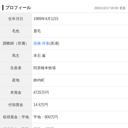
プロフィール
2002/12/17 00:00
生年月日
1989年4月12日
毛色
鹿毛
調教師（所属）
高橋 祥泰
(美浦)
馬主
本石 巖
生産者
田原橋本牧場
産地
静内町
本賞金
4725万円
付加賞金
14.6万円
収得賞金：平地
平地：800万円