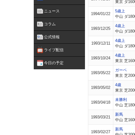
東京 ダ160
ニュース
5歳上
1994/01/22
中山 ダ180
コラム
4歳上
1993/12/25
中山 ダ180
公式情報
4歳上
1993/12/11
中山 ダ180
ライブ配信
4歳上
1993/10/24
東京 芝160
今日の予定
ガーベ
1993/05/22
東京 芝200
4歳
1993/05/02
東京 芝200
未勝利
1993/04/18
中山 芝180
新馬
1993/03/21
中山 芝160
新馬
1993/02/27
中山 芝200