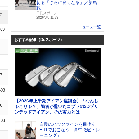
切る「さらに良くなる」／新馬
戦
日刊スポーツ
位
2026/8/8 11:29
ニュース一覧
-03
おすすめ記事（Doスポーツ）
07
-03
【2026年上半期アイアン座談会】「なんじ
06
ゃこりゃ？」識者が驚いたコブラの3Dプリ
ンテッドアイアン、その実力とは
-03
自慢のバックラインを目指す！
HIITでおこなう「背中徹底トレ
ーニング」