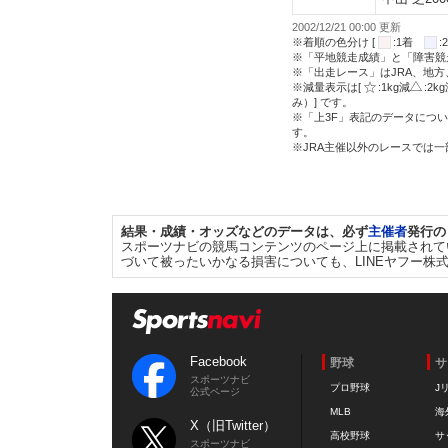
2002/12/21 00:00 更新
※着順の色分け [
:1着
※「平地競走成績」と「障害競
※「出走レース」はJRA、地
※減量表示は[
:1kg減
:2k
み）] です。
※「上3F」表記のデータについ
す。
※JRA主催以外のレースでは
結果・成績・オッズなどのデータは、必ず
主催者
発行の
スポーツナビの競馬コンテンツのページ上に掲載されて
づいて被ったいかなる損害についても、LINEヤフー株
Facebook
野球
サ
スポーツナビ
プロ野球
J
公式ページ
MLB
海
X（旧Twitter）
高校野球
サ
スポーツナビ