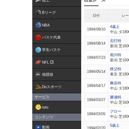
陸上
Bリーグ
日付
レー
NBA
4歳上
1994/09/10
中山 ダ180
バスケ代表
石打特
1994/08/14
新潟 芝160
学生バスケ
相川特
1994/07/23
新潟 芝160
NFL
秩父特
1994/05/14
東京 芝180
他競技
舞浜特
1994/04/17
Doスポーツ
中山 ダ180
サービス
勝浦特
1994/03/27
中山 芝160
toto
グロー
1994/03/05
中山 芝180
コンテンツ
5歳上
動画
1994/02/20