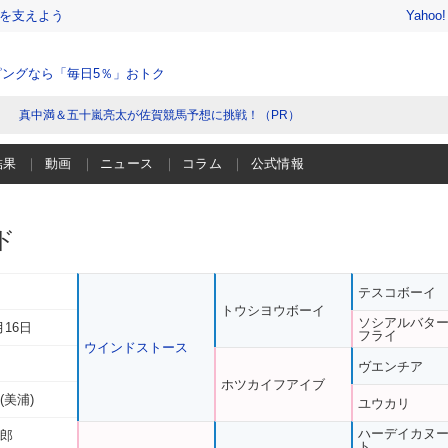
を支えよう
Yahoo
ングなら「毎日5％」おトク
真中満＆五十嵐亮太が佐賀競馬予想に挑戦！（PR）
結果
動画
ニュース
コラム
公式情報
ド
テスコボーイ
トウシヨウボーイ
ソシアルバタ
月16日
フライ
ウインドストース
ヴエンチア
ホツカイフアイブ
(美浦)
ユウカリ
ハーデイカヌ
一郎
ト