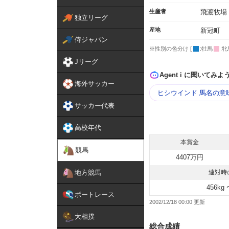
生産者
飛渡牧場
独立リーグ
産地
新冠町
侍ジャパン
※性別の色分け [
:牡馬
:牝
Jリーグ
Agent i に聞いてみよ
海外サッカー
ヒシウインド 馬名の意
サッカー代表
高校年代
本賞金
競馬
4407万円
地方競馬
連対時
456kg 
ボートレース
2002/12/18 00:00
大相撲
総合成績