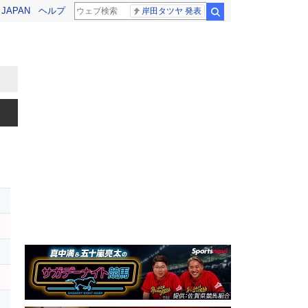
! JAPAN
ヘルプ
岸田タツヤ 発表
検索
ー
ー