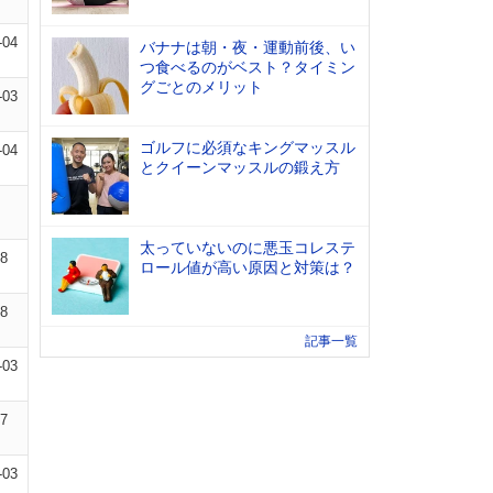
-04
バナナは朝・夜・運動前後、い
つ食べるのがベスト？タイミン
グごとのメリット
-03
ゴルフに必須なキングマッスル
-04
とクイーンマッスルの鍛え方
太っていないのに悪玉コレステ
08
ロール値が高い原因と対策は？
08
記事一覧
-03
07
-03