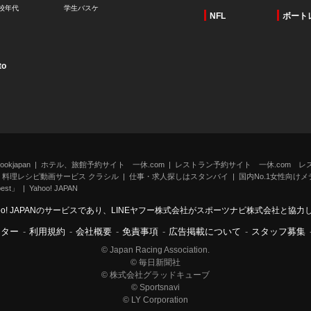
校年代
学生バスケ
NFL
ボート
to
kjapan
ホテル、旅館予約サイト 一休.com
レストラン予約サイト 一休.com レ
料理レシピ動画サービス クラシル
仕事・求人探しはスタンバイ
国内No.1女性向けメデ
st」
Yahoo! JAPAN
oo! JAPANのサービスであり、LINEヤフー株式会社がスポーツナビ株式会社と協
ンター
-
利用規約
-
会社概要
-
免責事項
-
広告掲載について
-
スタッフ募集
© Japan Racing Association.
© 毎日新聞社
© 株式会社グラッドキューブ
© Sportsnavi
© LY Corporation