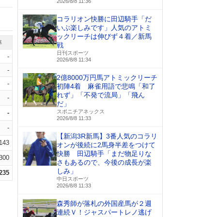
2026/8/8 11:36
コラリオン快勝に田辺騎手「だ
いぶ楽しみです」人気のアトミ
ックリーチは伸びず４着／新馬
率
戦
日刊スポーツ
-
2026/8/8 11:34
-
2億8000万円馬アトミックリーチ
-
初陣4着 麻雀用語で悲鳴「和了
れず」「不発で流局」「飛ん
-
だ」
スポニチアネックス
-
2026/8/8 11:33
-
【新潟3R新馬】3番人気のコラリ
.143
オンが後続に2馬身半差をつけて
快勝 田辺騎手「まだ物足りな
.300
さもあるので、今後の成長が楽
しみ」
.235
中日スポーツ
2026/8/8 11:33
森秀師が落札の外国産馬が２週
連続Ｖ！ジャスパートレノ逃げ