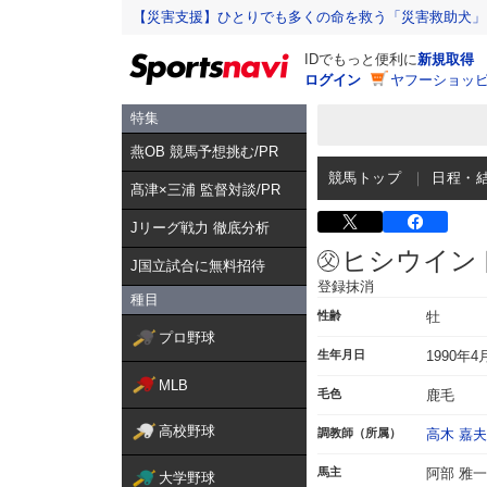
【災害支援】ひとりでも多くの命を救う「災害救助犬」
IDでもっと便利に
新規取得
ログイン
ヤフーショッピ
特集
燕OB 競馬予想挑む/PR
競馬トップ
日程・
髙津×三浦 監督対談/PR
Jリーグ戦力 徹底分析
ヒシウイン
J国立試合に無料招待
登録抹消
種目
性齢
牡
プロ野球
生年月日
1990年4
MLB
毛色
鹿毛
高校野球
調教師（所属）
高木 嘉夫
馬主
阿部 雅
大学野球