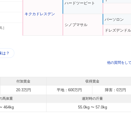
ハードツービート
キクカドレスデン
パーソロン
シノブマサル
馬 ]
ドレズデンド
う
味は？
他の質問をし
付加賞金
収得賞金
20.3万円
平地：600万円
障害：0万円
の馬体重
連対時の斤量
〜 464kg
55.0kg 〜 57.0kg