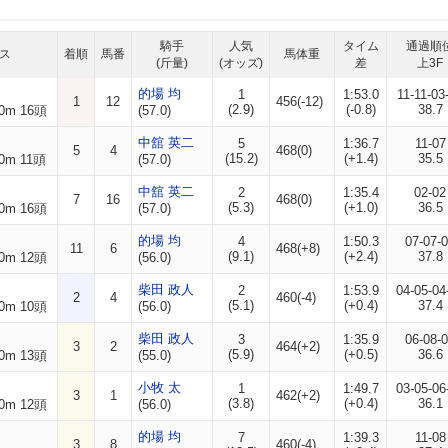
騎手
人気
タイム
通過順
ス
着順
馬番
馬体重
(斤量)
(オッズ)
差
上3F
的場 均
1
1:53.0
11-11-03
1
12
456(-12)
(2.9)
(-0.8)
38.7
0m 16頭
(57.0)
中舘 英二
5
1:36.7
11-07
5
4
468(0)
(15.2)
(+1.4)
35.5
0m 11頭
(57.0)
中舘 英二
2
1:35.4
02-02
7
16
468(0)
(5.3)
(+1.0)
36.5
0m 16頭
(57.0)
的場 均
4
1:50.3
07-07-
11
6
468(+8)
(9.1)
(+2.4)
37.8
0m 12頭
(56.0)
柴田 政人
2
1:53.9
04-05-04
2
4
460(-4)
(5.1)
(+0.4)
37.4
0m 10頭
(56.0)
柴田 政人
3
1:35.9
06-08-
3
2
464(+2)
(5.9)
(+0.5)
36.6
0m 13頭
(55.0)
小牧 太
1
1:49.7
03-05-06
3
1
462(+2)
(3.8)
(+0.4)
36.1
0m 12頭
(56.0)
的場 均
7
1:39.3
11-08
3
8
460(-4)