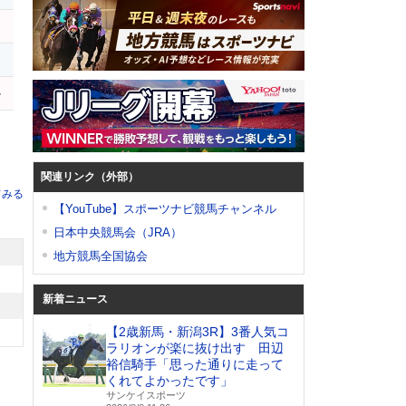
ル
関連リンク（外部）
てみる
【YouTube】スポーツナビ競馬チャンネル
日本中央競馬会（JRA）
地方競馬全国協会
新着ニュース
【2歳新馬・新潟3R】3番人気コ
ラリオンが楽に抜け出す 田辺
裕信騎手「思った通りに走って
くれてよかったです」
サンケイスポーツ