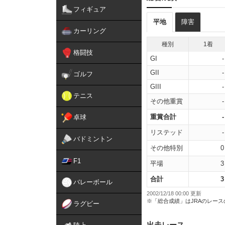
フィギュア
平地
障害
カーリング
種別
1着
格闘技
GI
-
GII
-
ゴルフ
GIII
-
テニス
その他重賞
-
重賞合計
-
卓球
リステッド
-
バドミントン
その他特別
0
F1
平場
3
合計
3
バレーボール
2002/12/18 00:00 更新
※「総合成績」はJRAのレー
ラグビー
出走レース