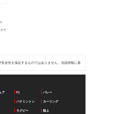
の
ータで
び安全性を保証するものではありません。当該情報に基
ュア
F1
バレー
バドミントン
カーリング
ラグビー
陸上