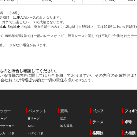
:2着
:3着 ]
走成績」はJRAのレースのみとなります。
方、海外で出走したレースの成績となります。
g減
:3kg減
:4kg減（※女性騎手のみ）
:2kg減（※5年以上、又は101勝以上の女性騎手
て 1993年4月以前では一部のレースが上4F、障害レースに関しては平均Fで計測されたデ
一部データがない場合があります。
ものと照合し確認してください。
いる情報の内容に関しては万全を期しておりますが、その内容の正確性およ
式会社および情報提供者は一切の責任を負いかねます。
ッカー
バスケット
競馬
ゴルフ
フィギ
リーグ
Bリーグ
競馬
テニス
卓球
外サッカー
NBA
地方競馬
格闘技
大相撲
ッカー代表
バスケ代表