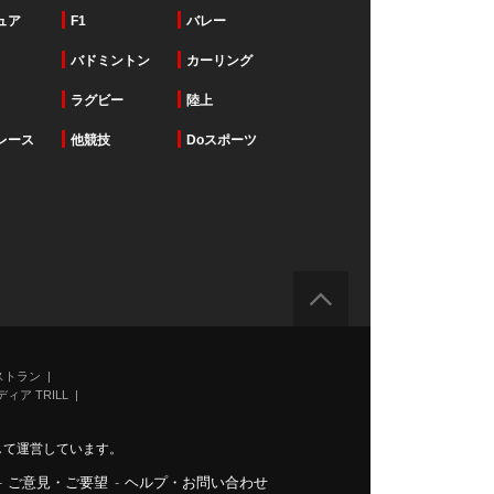
ュア
F1
バレー
バドミントン
カーリング
ラグビー
陸上
レース
他競技
Doスポーツ
ストラン
ィア TRILL
力して運営しています。
-
ご意見・ご要望
-
ヘルプ・お問い合わせ