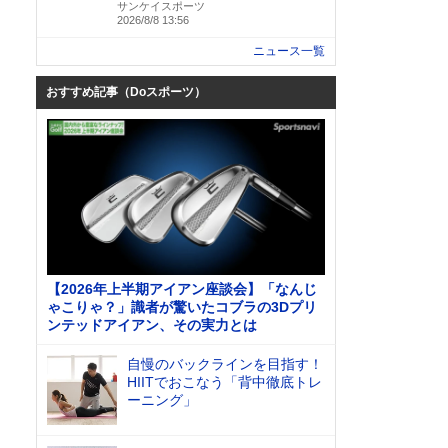
サンケイスポーツ
2026/8/8 13:56
ニュース一覧
おすすめ記事（Doスポーツ）
【2026年上半期アイアン座談会】「なんじ
ゃこりゃ？」識者が驚いたコブラの3Dプリ
ンテッドアイアン、その実力とは
自慢のバックラインを目指す！
HIITでおこなう「背中徹底トレ
ーニング」