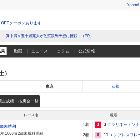
Yahoo
％OFFクーポンあります
真中満＆五十嵐亮太が佐賀競馬予想に挑戦！（PR）
結果
動画
ニュース
コラム
公式情報
（土）
東京
京都
競走成績・払戻金一覧
レース名
着順
1着
3
3
クラリネットソナ
2歳未勝利
 1600m 2歳未勝利 馬齢
2着
8
11
エンプレスフレ