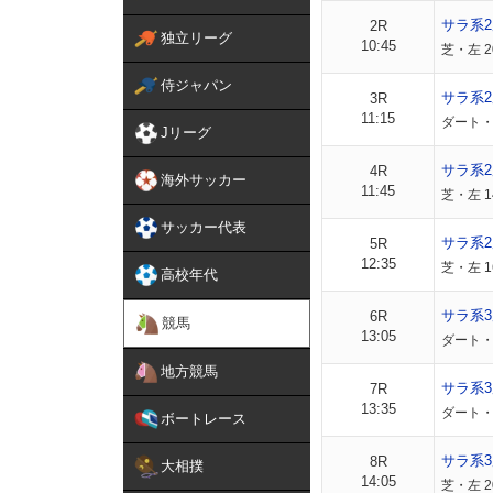
サラ系
2R
独立リーグ
10:45
芝・左 2
侍ジャパン
サラ系
3R
11:15
ダート・左
Jリーグ
サラ系
4R
海外サッカー
11:45
芝・左 1
サッカー代表
サラ系
5R
12:35
芝・左 1
高校年代
サラ系3
6R
競馬
13:05
ダート・左
地方競馬
サラ系3
7R
13:35
ダート・左
ボートレース
サラ系3
8R
大相撲
14:05
芝・左 2