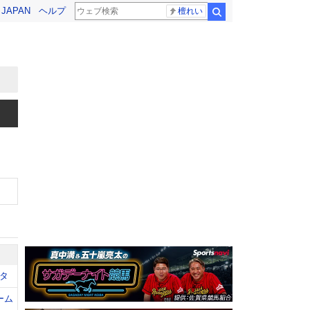
! JAPAN
ヘルプ
檀れい
検索
タ
ーム