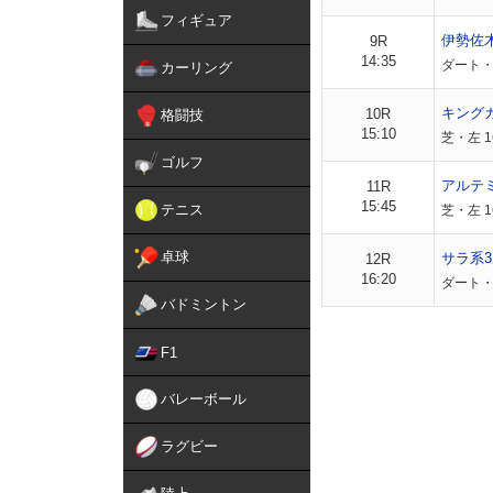
フィギュア
伊勢佐
9R
14:35
ダート・左
カーリング
キング
10R
格闘技
15:10
芝・左 1
ゴルフ
アルテ
11R
15:45
テニス
芝・左 1
卓球
サラ系3
12R
16:20
ダート・左
バドミントン
F1
バレーボール
ラグビー