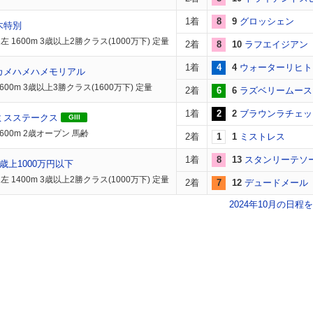
1着
8
9
グロッシェン
木特別
 1600m 3歳以上2勝クラス(1000万下) 定量
2着
8
10
ラフエイジアン
1着
4
4
ウォーターリヒト
カメハメハメモリアル
600m 3歳以上3勝クラス(1600万下) 定量
2着
6
6
ラズベリームース
1着
2
2
ブラウンラチェッ
ミスステークス
GIII
600m 2歳オープン 馬齢
2着
1
1
ミストレス
1着
8
13
スタンリーテソ
歳上1000万円以下
 1400m 3歳以上2勝クラス(1000万下) 定量
2着
7
12
デュードメール
2024年10月の日程