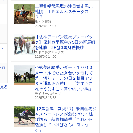
土曜札幌競馬場の注目激走馬…
札幌１１Ｒエルムステークス・
Ｇ３
馬トク報知
2026/8/8 14:27
【阪神アーバン競馬プレーバッ
ク】保利良平厩舎が5日の新馬戦
を連勝 3Rは3馬身差快勝
ト
スポニチアネックス
2026/8/8 14:00
小林美駒騎手がダート１０００
ーロ
メートルでたたき合いを制して
差し切りＶ この日２勝目でＪ
ＲＡ通算９５勝目 「芝でも走
を見る
れそうなすごく背中のいい馬」
デイリースポーツ
2026/8/8 13:58
【2歳新馬・新潟2R】米国産馬ジ
ャスパートレノが危なげなく逃
げ切る 荻野極騎手「これから
勉強していけばさらに良くな
る」