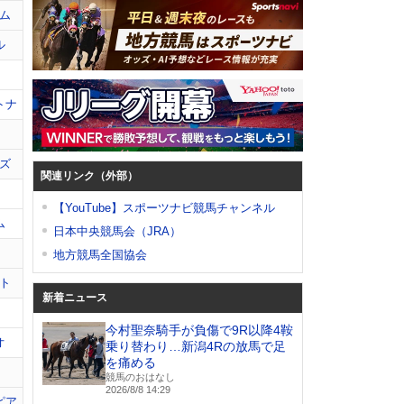
ム
ル
トナ
ズ
関連リンク（外部）
【YouTube】スポーツナビ競馬チャンネル
ム
日本中央競馬会（JRA）
地方競馬全国協会
ト
新着ニュース
今村聖奈騎手が負傷で9R以降4鞍
オ
乗り替わり…新潟4Rの放馬で足
を痛める
競馬のおはなし
2026/8/8 14:29
ピア