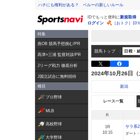
ハチにも権利がある？ ペルーの新しいルール
IDでもっと便利に
新規取得
ログイン
［おトク］10
特集
燕OB 競馬予想挑む/PR
競馬トップ
日程・
髙津×三浦 監督対談/PR
Jリーグ戦力 徹底分析
2024年10月26日
J国立試合に無料招待
種目
新潟
プロ野球
レース一覧
MLB
R
高校野球
サラ系
1R
10:15
ダート・左
大学野球