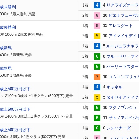
1着
4
4
リアライズオーラ
2歳未勝利
000m 2歳未勝利 馬齢
2着
8
10
ピエナフェーヴ
1着
8
15
アレスグート
2歳未勝利
 1600m 2歳未勝利 馬齢
2着
5
10
アドマイヤデイ
1着
4
5
ルージュラナキラ
2歳新馬
400m 2歳新馬 馬齢
2着
6
8
ブルーベリーフィ
1着
6
8
パーリーラスター
2歳新馬
600m 2歳新馬 馬齢
2着
7
10
コムユンプリュ
1着
4
4
キャネル
歳上500万円以下
 2100m 3歳以上1勝クラス(500万下) 定量
2着
5
5
タイセイアディク
1着
6
10
フクノブルジュ
歳上500万円以下
 1400m 3歳以上1勝クラス(500万下) 定量
2着
6
11
サトノアルペジ
1着
6
6
シンハナーダ
歳上500万円以下
000m 3歳以上1勝クラス(500万下) 定量
2着
8
10
トライデントス