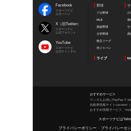
Facebook
野球
サ
スポーツナビ
プロ野球
J
公式ページ
MLB
海
X（旧Twitter）
高校野球
サ
スポーツナビ
公式アカウント
大学野球
高
独立リーグ
YouTube
スポーツナビ
侍ジャパン
公式チャンネル
ライブ
to
おすすめサービス
マンガもお得にPayPayで eboo
自動車情報サイトcarview!
おすすめ情報サービス「mybe
スポーツナビはYah
プライバシーポリシー
-
プライバシーセ