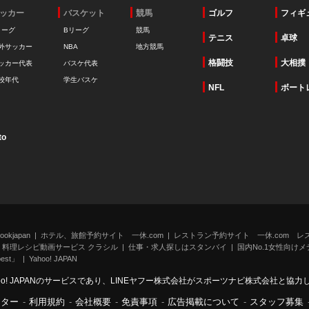
ッカー
バスケット
競馬
ゴルフ
フィギ
リーグ
Bリーグ
競馬
テニス
卓球
外サッカー
NBA
地方競馬
格闘技
大相撲
ッカー代表
バスケ代表
校年代
学生バスケ
NFL
ボート
to
kjapan
ホテル、旅館予約サイト 一休.com
レストラン予約サイト 一休.com レ
料理レシピ動画サービス クラシル
仕事・求人探しはスタンバイ
国内No.1女性向けメデ
st」
Yahoo! JAPAN
oo! JAPANのサービスであり、LINEヤフー株式会社がスポーツナビ株式会社と協
ンター
-
利用規約
-
会社概要
-
免責事項
-
広告掲載について
-
スタッフ募集