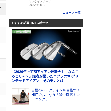
サンケイスポーツ
2026/8/8 8:16
位
ニュース一覧
おすすめ記事（Doスポーツ）
【2026年上半期アイアン座談会】「なんじ
ゃこりゃ？」識者が驚いたコブラの3Dプリ
ンテッドアイアン、その実力とは
自慢のバックラインを目指す！
HIITでおこなう「背中徹底トレ
ーニング」