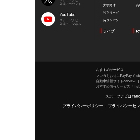
スポーツナビ
公式アカウント
大学野球
高
独立リーグ
YouTube
スポーツナビ
侍ジャパン
公式チャンネル
ライブ
to
おすすめサービス
マンガもお得にPayPayで eboo
自動車情報サイトcarview!
おすすめ情報サービス「mybe
スポーツナビはYah
プライバシーポリシー
-
プライバシーセ