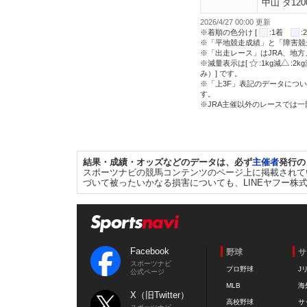
中山 ダ120
2026/4/27 00:00 更新
※着順の色分け [
:1着
※「平地競走成績」と「障害競
※「出走レース」はJRA、地
※減量表示は[
:1kg減
:2k
み）] です。
※「上3F」表記のデータについ
す。
※JRA主催以外のレースでは
結果・成績・オッズなどのデータは、必ず
主催者
発行の
スポーツナビの競馬コンテンツのページ上に掲載されて
づいて被ったいかなる損害についても、LINEヤフー株
Facebook
野球
サ
スポーツナビ
プロ野球
J
公式ページ
MLB
海
X（旧Twitter）
高校野球
サ