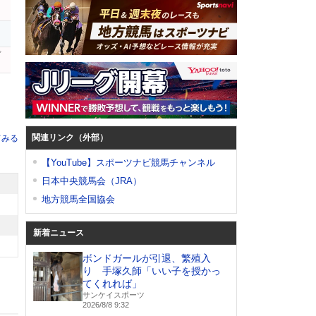
プ
関連リンク（外部）
てみる
【YouTube】スポーツナビ競馬チャンネル
日本中央競馬会（JRA）
地方競馬全国協会
新着ニュース
ボンドガールが引退、繁殖入
り 手塚久師「いい子を授かっ
てくれれば」
サンケイスポーツ
2026/8/8 9:32