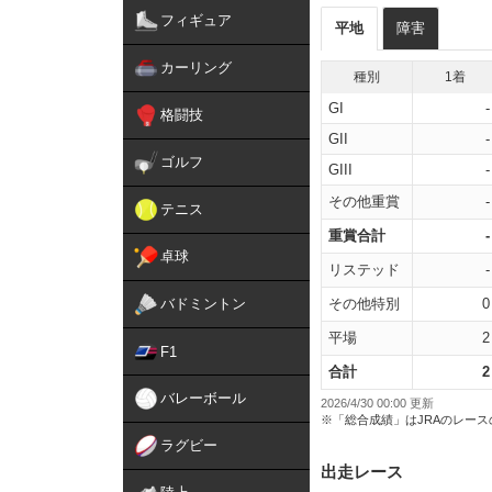
フィギュア
平地
障害
カーリング
種別
1着
GI
-
格闘技
GII
-
ゴルフ
GIII
-
その他重賞
-
テニス
重賞合計
-
卓球
リステッド
-
バドミントン
その他特別
0
平場
2
F1
合計
2
バレーボール
2026/4/30 00:00 更新
※「総合成績」はJRAのレー
ラグビー
出走レース