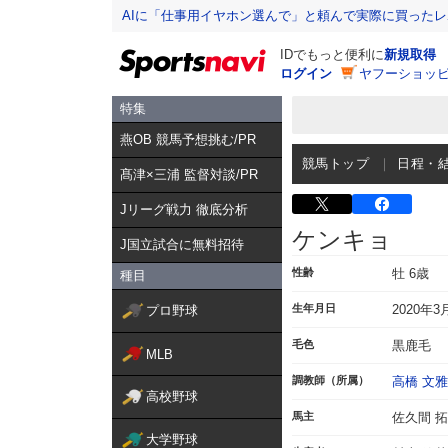
AIに「仕事用イヤホン選んで」と頼んで実際に買った
IDでもっと便利に
新規取得
ログイン
ヤフーショッピ
特集
燕OB 競馬予想挑む/PR
競馬トップ
日程・
髙津×三浦 監督対談/PR
Jリーグ戦力 徹底分析
ケンキョ
J国立試合に無料招待
性齢
牡 6歳
種目
生年月日
2020年3
プロ野球
毛色
黒鹿毛
MLB
調教師（所属）
高橋 文雅
高校野球
馬主
佐久間 
大学野球