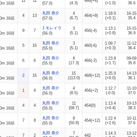
11
11
468(+4)
(4.3)
(+1.0)
36.6
0m 16頭
(57.0)
丸田 恭介
4
1:18.0
16-15
4
13
464(+8)
(6.7)
(+0.1)
35.4
0m 16頭
(57.0)
J.モレイラ
3
1:13.1
15-15
9
7
456(-4)
(5.1)
(+0.8)
36.9
0m 16頭
(56.0)
丸田 恭介
3
1:09.7
11-12
5
15
460(-6)
(5.1)
(+0.3)
36.4
0m 16頭
(55.0)
丸田 恭介
8
1:23.8
09-09
6
6
466(-2)
(17.3)
(+1.7)
35.8
0m 16頭
(55.0)
丸田 恭介
15
1:25.0
14-13
2
15
468(+12)
(113.0)
(+0.0)
36.1
0m 16頭
(56.0)
丸田 恭介
4
1:12.7
11-10
1
4
456(+2)
(8.5)
(-0.0)
37.0
0m 16頭
(56.0)
丸田 恭介
11
1:13.4
10-13
4
4
454(0)
(58.7)
(+0.4)
38.3
0m 16頭
(55.0)
丸田 恭介
8
1:22.4
10-11
7
8
454(+12)
(50.8)
(+2.6)
37.6
0m 16頭
(55.0)
丸田 恭介
7
1:14.3
13-12
7
2
442