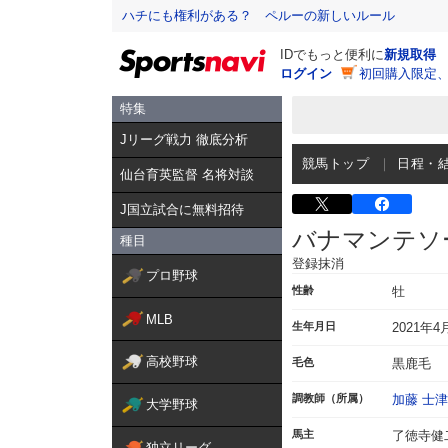
ハチにも権利がある？ ペルーの新しいルール
IDでもっと便利に
新規取得
ログイン
初回購入限定
特集
Jリーグ戦力 徹底分析
競馬トップ
日程・
仙台育英監督 名将対談
J国立試合に無料招待
バナマンテソ
種目
登録抹消
プロ野球
性齢
牡
MLB
生年月日
2021年4
高校野球
毛色
黒鹿毛
調教師（所属）
加藤 士
大学野球
馬主
了徳寺健
独立リーグ