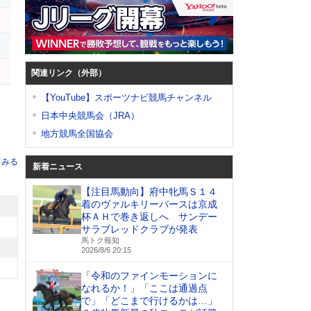
関連リンク（外部）
【YouTube】スポーツナビ競馬チャンネル
日本中央競馬会（JRA）
地方競馬全国協会
てみる
新着ニュース
【注目馬動向】府中牝馬Ｓ１４
着のヴァルキリーバースは京成
杯ＡＨで巻き返しへ サンデー
サラブレッドクラブが発表
馬トク報知
2026/8/6 20:15
「令和のファインモーションに
なれるか！」「ここは通過点
で」「どこまで行けるかは…」