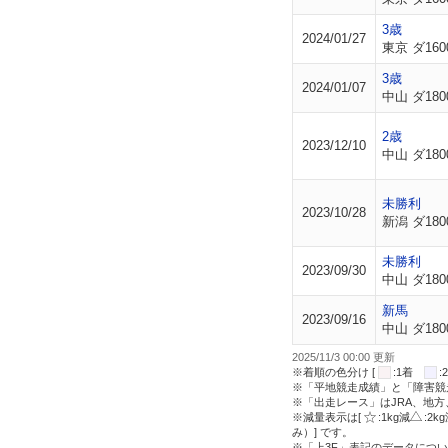
3歳
2024/01/27
東京 ダ160
3歳
2024/01/07
中山 ダ180
2歳
2023/12/10
中山 ダ180
未勝利
2023/10/28
新潟 ダ180
未勝利
2023/09/30
中山 ダ180
新馬
2023/09/16
中山 ダ180
2025/11/3 00:00 更新
※着順の色分け [
:1着
※「平地競走成績」と「障害競
※「出走レース」はJRA、地
※減量表示は[
:1kg減
:2k
み）] です。
※「上3F」表記のデータについ