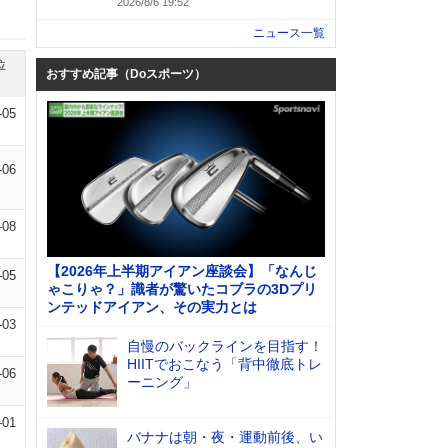
2026/8/6 19:52
ニュース一覧
位
おすすめ記事（Doスポーツ）
-05
-06
-08
【2026年上半期アイアン座談会】「なんじ
-05
ゃこりゃ？」識者が驚いたコブラの3Dプリ
ンテッドアイアン、その実力とは
-03
自慢のバックラインを目指す！
HIITでおこなう「背中徹底トレ
-06
ーニング」
-01
バナナは朝・夜・運動前後、い