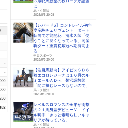
３歳牝馬新星の秋ローテが話題
に
馬トク報知
2026/8/6 20:08
【レパードS】コントレイル初年
度産駒チェリヴェント ダート
率
転向で才能開花 清水久師「使
-
うごとに良くなっている」同産
駒ダート重賞初戴冠へ期待高ま
-
る
-
中日スポーツ
2026/8/6 20:00
-
【注目馬動向】アイビスＳＤ６
-
着エコロレジーナは１０月のル
ミエールＡＤへ 菊沢調教師
.000
「間に挟むレースもないので」
.000
馬トク報知
2026/8/6 20:00
.250
レベルスロマンスの全弟が衝撃
.182
の２１馬身差デビューＶ ドイ
ル騎手「きっと素晴らしいキャ
リアが待っている」
馬トク報知