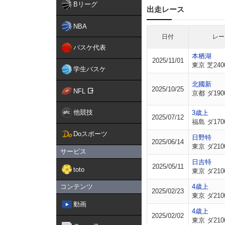
Bリーグ
出走レース
NBA
日付
レー
バスケ代表
本栖湖
2025/11/01
東京 芝240
学生バスケ
北國新
2025/10/25
NFL
京都 ダ190
他競技
3歳上
2025/07/12
福島 ダ170
Doスポーツ
日野特
2025/06/14
東京 ダ210
サービス
日吉特
2025/05/11
toto
東京 ダ210
コンテンツ
4歳上
2025/02/23
東京 ダ210
動画
4歳上
2025/02/02
東京 ダ210