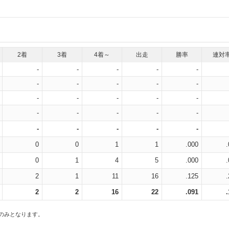
2着
3着
4着～
出走
勝率
連対
-
-
-
-
-
-
-
-
-
-
-
-
-
-
-
-
-
-
-
-
-
-
-
-
-
0
0
1
1
.000
0
1
4
5
.000
2
1
11
16
.125
2
2
16
22
.091
スのみとなります。