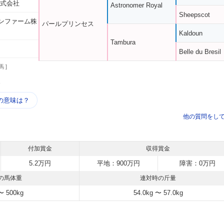
株式会社
Astronomer Royal
Sheepscot
ンファーム株
パールプリンセス
Kaldoun
Tambura
Belle du Bresil
馬 ]
う
の意味は？
他の質問をし
付加賞金
収得賞金
5.2万円
平地：900万円
障害：0万円
の馬体重
連対時の斤量
〜 500kg
54.0kg 〜 57.0kg