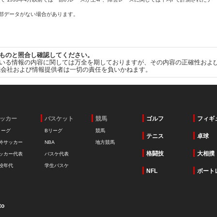
一部データがない場合があります。
ものと照合し確認してください。
いる情報の内容に関しては万全を期しておりますが、その内容の正確性およ
式会社および情報提供者は一切の責任を負いかねます。
ッカー
バスケット
競馬
ゴルフ
フィギ
リーグ
Bリーグ
競馬
テニス
卓球
外サッカー
NBA
地方競馬
格闘技
大相撲
ッカー代表
バスケ代表
校年代
学生バスケ
NFL
ボート
to