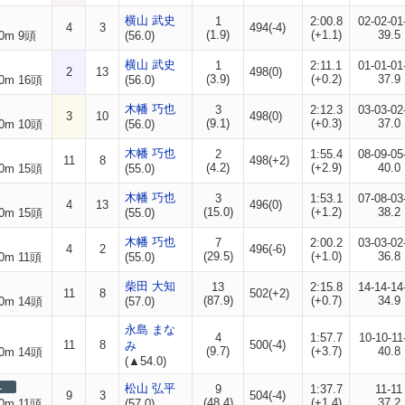
横山 武史
1
2:00.8
02-02-01
4
3
494(-4)
(1.9)
(+1.1)
39.5
0m 9頭
(56.0)
横山 武史
1
2:11.1
01-01-01
2
13
498(0)
(3.9)
(+0.2)
37.9
0m 16頭
(56.0)
木幡 巧也
3
2:12.3
03-03-02
3
10
498(0)
(9.1)
(+0.3)
37.0
0m 10頭
(56.0)
木幡 巧也
2
1:55.4
08-09-05
11
8
498(+2)
(4.2)
(+2.9)
40.0
0m 15頭
(55.0)
木幡 巧也
3
1:53.1
07-08-03
4
13
496(0)
(15.0)
(+1.2)
38.2
0m 15頭
(55.0)
木幡 巧也
7
2:00.2
03-03-02
4
2
496(-6)
(29.5)
(+1.0)
36.8
0m 11頭
(55.0)
柴田 大知
13
2:15.8
14-14-14
11
8
502(+2)
(87.9)
(+0.7)
34.9
0m 14頭
(57.0)
永島 まな
4
1:57.7
10-10-11
11
8
500(-4)
み
(9.7)
(+3.7)
40.8
0m 14頭
(▲54.0)
L
松山 弘平
9
1:37.7
11-11
9
3
504(-4)
(48.4)
(+1.4)
37.2
0m 11頭
(57.0)