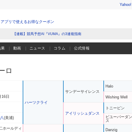
Yahoo
、アプリで使えるお得なクーポン
【連載】競馬予想AI『VUMA』の3連複指南
結果
動画
ニュース
コラム
公式情報
ーロ
Halo
サンデーサイレンス
月16日
Wishing Well
ハーツクライ
トニービン
アイリッシュダンス
ビユーパーダ
津八
(美浦)
ス
二ホールディ
Danzig