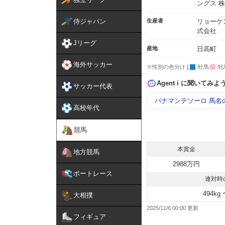
ングス 
侍ジャパン
生産者
リョーケ
式会社
Jリーグ
産地
日高町
海外サッカー
※性別の色分け [
:牡馬
:牝
Agent i に聞いてみよ
サッカー代表
バナマンテソーロ 馬名
高校年代
競馬
本賞金
地方競馬
2988万円
ボートレース
連対時
494kg 
大相撲
2025/11/6 00:00
フィギュア