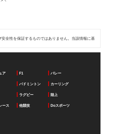
び安全性を保証するものではありません。当該情報に基
ュア
F1
バレー
バドミントン
カーリング
ラグビー
陸上
レース
他競技
Doスポーツ