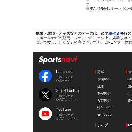
す。
※JRA主催以外のレースでは
結果・成績・オッズなどのデータは、必ず
主催者
発行の
スポーツナビの競馬コンテンツのページ上に掲載されて
づいて被ったいかなる損害についても、LINEヤフー株
Facebook
野球
サ
スポーツナビ
プロ野球
J
公式ページ
MLB
海
X（旧Twitter）
高校野球
サ
スポーツナビ
公式アカウント
大学野球
高
独立リーグ
YouTube
スポーツナビ
侍ジャパン
公式チャンネル
ライブ
to