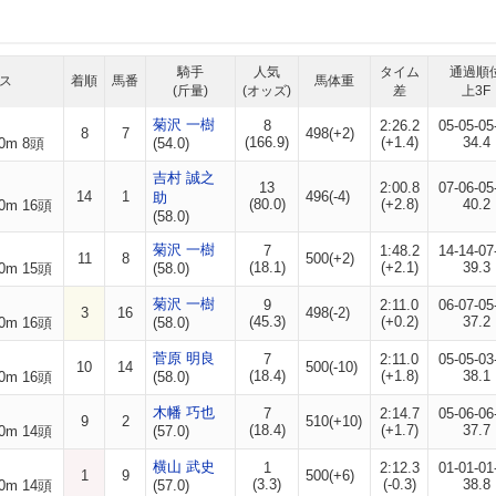
騎手
人気
タイム
通過順
ス
着順
馬番
馬体重
(斤量)
(オッズ)
差
上3F
菊沢 一樹
8
2:26.2
05-05-05
8
7
498(+2)
(166.9)
(+1.4)
34.4
0m 8頭
(54.0)
吉村 誠之
13
2:00.8
07-06-05
14
1
496(-4)
助
(80.0)
(+2.8)
40.2
0m 16頭
(58.0)
菊沢 一樹
7
1:48.2
14-14-07
11
8
500(+2)
(18.1)
(+2.1)
39.3
0m 15頭
(58.0)
菊沢 一樹
9
2:11.0
06-07-05
3
16
498(-2)
(45.3)
(+0.2)
37.2
0m 16頭
(58.0)
菅原 明良
7
2:11.0
05-05-03
10
14
500(-10)
(18.4)
(+1.8)
38.1
0m 16頭
(58.0)
木幡 巧也
7
2:14.7
05-06-06
9
2
510(+10)
(18.4)
(+1.7)
37.7
0m 14頭
(57.0)
横山 武史
1
2:12.3
01-01-01
1
9
500(+6)
(3.3)
(-0.3)
38.8
0m 14頭
(57.0)