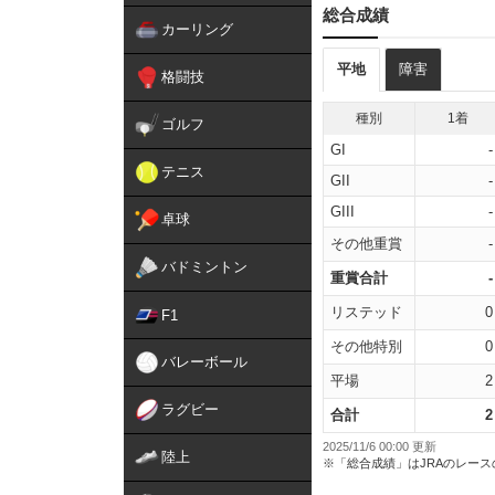
総合成績
カーリング
平地
障害
格闘技
種別
1着
ゴルフ
GI
-
テニス
GII
-
GIII
-
卓球
その他重賞
-
バドミントン
重賞合計
-
リステッド
0
F1
その他特別
0
バレーボール
平場
2
ラグビー
合計
2
2025/11/6 00:00 更新
陸上
※「総合成績」はJRAのレー