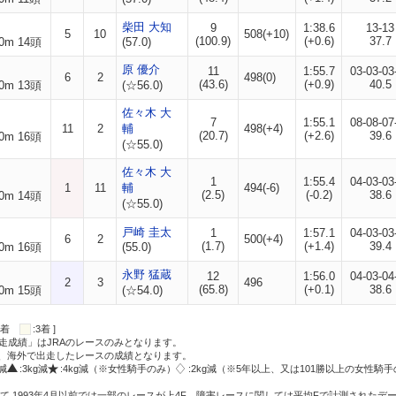
柴田 大知
9
1:38.6
13-13
5
10
508(+10)
(100.9)
(+0.6)
37.7
0m 14頭
(57.0)
原 優介
11
1:55.7
03-03-03
6
2
498(0)
(43.6)
(+0.9)
40.5
0m 13頭
(☆56.0)
佐々木 大
7
1:55.1
08-08-07
11
2
輔
498(+4)
(20.7)
(+2.6)
39.6
0m 16頭
(☆55.0)
佐々木 大
1
1:55.4
04-03-03
1
11
輔
494(-6)
(2.5)
(-0.2)
38.6
0m 14頭
(☆55.0)
戸崎 圭太
1
1:57.1
04-03-03
6
2
500(+4)
(1.7)
(+1.4)
39.4
0m 16頭
(55.0)
永野 猛蔵
12
1:56.0
04-03-04
2
3
496
(65.8)
(+0.1)
38.6
0m 15頭
(☆54.0)
:2着
:3着 ]
走成績」はJRAのレースのみとなります。
方、海外で出走したレースの成績となります。
g減
:3kg減
:4kg減（※女性騎手のみ）
:2kg減（※5年以上、又は101勝以上の女性騎手
て 1993年4月以前では一部のレースが上4F、障害レースに関しては平均Fで計測されたデ