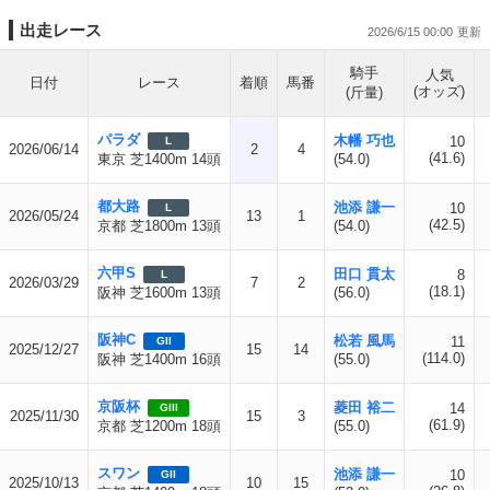
出走レース
2026/6/15 00:00
騎手
人気
日付
レース
着順
馬番
(オッズ)
(斤量)
パラダ
木幡 巧也
10
L
2026/06/14
2
4
(41.6)
東京 芝1400m 14頭
(54.0)
都大路
池添 謙一
10
L
2026/05/24
13
1
(42.5)
京都 芝1800m 13頭
(54.0)
六甲S
田口 貫太
8
L
2026/03/29
7
2
(18.1)
阪神 芝1600m 13頭
(56.0)
阪神C
松若 風馬
11
GII
2025/12/27
15
14
(114.0)
阪神 芝1400m 16頭
(55.0)
京阪杯
菱田 裕二
14
GIII
2025/11/30
15
3
(61.9)
京都 芝1200m 18頭
(55.0)
スワン
池添 謙一
10
GII
2025/10/13
10
15