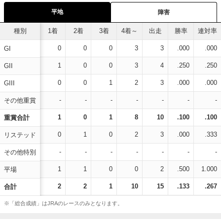
平地
障害
種別
1着
2着
3着
4着～
出走
勝率
連対率
0
0
0
3
3
.000
.000
GI
1
0
0
3
4
.250
.250
GII
0
0
1
2
3
.000
.000
GIII
-
-
-
-
-
-
-
その他重賞
1
0
1
8
10
.100
.100
重賞合計
0
1
0
2
3
.000
.333
リステッド
-
-
-
-
-
-
-
その他特別
1
1
0
0
2
.500
1.000
平場
2
2
1
10
15
.133
.267
合計
※「総合成績」はJRAのレースのみとなります。