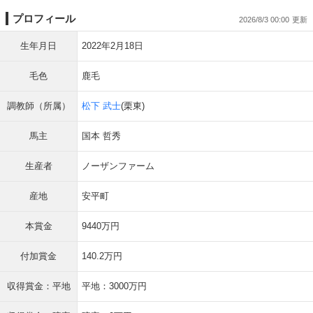
プロフィール
2026/8/3 00:00
生年月日
2022年2月18日
毛色
鹿毛
調教師（所属）
松下 武士
(栗東)
馬主
国本 哲秀
生産者
ノーザンファーム
産地
安平町
本賞金
9440万円
付加賞金
140.2万円
収得賞金：平地
平地：3000万円