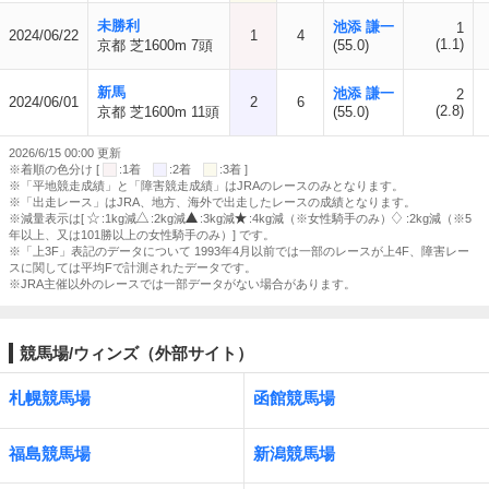
未勝利
池添 謙一
1
2024/06/22
1
4
(1.1)
京都 芝1600m 7頭
(55.0)
新馬
池添 謙一
2
2024/06/01
2
6
(2.8)
京都 芝1600m 11頭
(55.0)
2026/6/15 00:00 更新
※着順の色分け [
:1着
:2着
:3着 ]
※「平地競走成績」と「障害競走成績」はJRAのレースのみとなります。
※「出走レース」はJRA、地方、海外で出走したレースの成績となります。
※減量表示は[
:1kg減
:2kg減
:3kg減
:4kg減（※女性騎手のみ）
:2kg減（※5
年以上、又は101勝以上の女性騎手のみ）] です。
※「上3F」表記のデータについて 1993年4月以前では一部のレースが上4F、障害レー
スに関しては平均Fで計測されたデータです。
※JRA主催以外のレースでは一部データがない場合があります。
競馬場/ウィンズ（外部サイト）
札幌競馬場
函館競馬場
福島競馬場
新潟競馬場