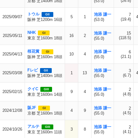
(26.8)
京都 芝1400m 18頭
(53.0)
トウル
池添 謙一
7
GII
2025/09/07
5
1
(19.4)
阪神 芝1200m 16頭
(53.0)
NHK
池添 謙一
15
GI
2025/05/11
16
2
(118.5)
東京 芝1600m 18頭
(55.0)
桜花賞
池添 謙一
6
GI
2025/04/13
10
4
(21.1)
阪神 芝1600m 18頭
(55.0)
Fレビ
池添 謙一
3
GII
2025/03/08
1
13
(6.7)
阪神 芝1400m 18頭
(55.0)
クイC
池添 謙一
2
GIII
2025/02/15
9
4
(4.8)
東京 芝1600m 14頭
(55.0)
阪JF
池添 謙一
2
GI
2024/12/08
4
9
(4.5)
京都 芝1600m 18頭
(55.0)
アルテ
池添 謙一
2
GIII
2024/10/26
3
8
(4.1)
東京 芝1600m 11頭
(55.0)