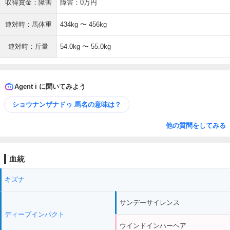
収得賞金：障害
障害：0万円
連対時：馬体重
434kg 〜 456kg
連対時：斤量
54.0kg 〜 55.0kg
Agent i に聞いてみよう
ショウナンザナドゥ 馬名の意味は？
他の質問をしてみる
血統
キズナ
サンデーサイレンス
ディープインパクト
ウインドインハーヘア