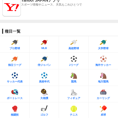
Yahoo! JAPANアプリ
スポーツ情報やニュース、天気もこれひとつで
種目一覧
MLB
プロ野球
高校野球
大学野球
独立リーグ
侍ジャパン
Jリーグ
海外サッカー
サッカー代表
高校年代
競馬
地方競馬
ボートレース
大相撲
フィギュア
カーリング
格闘技
ゴルフ
テニス
卓球