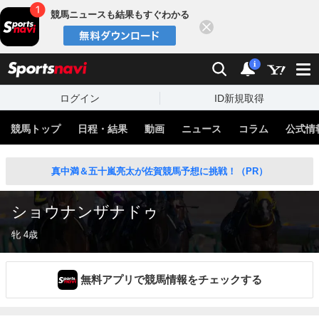
競馬ニュースも結果もすぐわかる
閉じる
スポーツナビ
検索
通知
i
ログイン
ID新規取得
競馬トップ
日程・結果
動画
ニュース
コラム
公式情
真中満＆五十嵐亮太が佐賀競馬予想に挑戦！（PR）
ショウナンザナドゥ
牝 4歳
無料アプリで競馬情報をチェックする