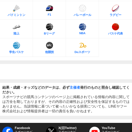
F1
バドミントン
バレーボール
ラグビー
NBA
陸上
Bリーグ
バスケ代表
学生バスケ
他競技
Doスポーツ
結果・成績・オッズなどのデータは、必ず
主催者
発行のものと照合し確認してく
ださい。
スポーツナビの競馬コンテンツのページ上に掲載されている情報の内容に関して
は万全を期しておりますが、その内容の正確性および安全性を保証するものでは
ありません。当該情報に基づいて被ったいかなる損害についても、LINEヤフー
株式会社および情報提供者は一切の責任を負いかねます。
Facebook
X(旧Twitter)
YouTube
スポーツナビ
スポーツナビ
スポーツナビ