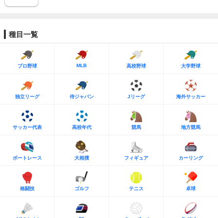
種目一覧
MLB
プロ野球
高校野球
大学野球
独立リーグ
侍ジャパン
Jリーグ
海外サッカー
サッカー代表
高校年代
競馬
地方競馬
ボートレース
大相撲
フィギュア
カーリング
格闘技
ゴルフ
テニス
卓球