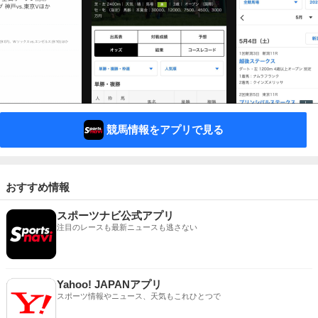
競馬情報をアプリで見る
おすすめ情報
スポーツナビ公式アプリ
注目のレースも最新ニュースも逃さない
Yahoo! JAPANアプリ
スポーツ情報やニュース、天気もこれひとつで