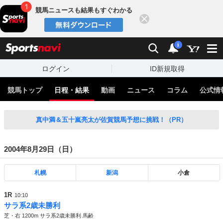
競馬ニュースも結果もすぐわかる
閉じる
スポーツナビ
検索
通知
i
ログイン
ID新規取得
競馬トップ
日程・結果
動画
ニュース
コラム
公式情
真中満＆五十嵐亮太が佐賀競馬予想に挑戦！（PR）
2004年8月29日（日）
札幌
新潟
小倉
1R
10:10
サラ系2歳未勝利
芝・右 1200m サラ系2歳未勝利 馬齢