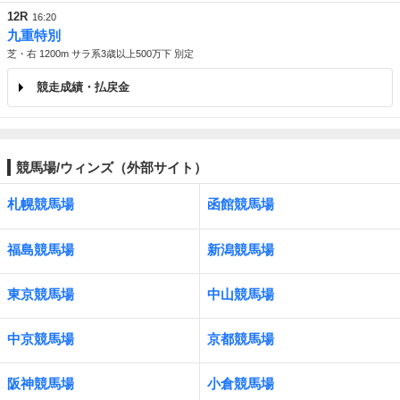
12R
16:20
九重特別
芝・右 1200m サラ系3歳以上500万下 別定
競走成績・払戻金
競馬場/ウィンズ（外部サイト）
札幌競馬場
函館競馬場
福島競馬場
新潟競馬場
東京競馬場
中山競馬場
中京競馬場
京都競馬場
阪神競馬場
小倉競馬場