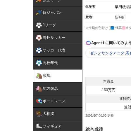
生産者
早田牧場
侍ジャパン
産地
新冠町
Jリーグ
※性別の色分け [
:牡馬
:牝
海外サッカー
Agent i に聞いてみよ
サッカー代表
ゼンノサンタアニタ 馬
高校年代
競馬
本賞金
地方競馬
160万円
連対時
ボートレース
連
大相撲
2006/6/7 00:00
フィギュア
総合成績