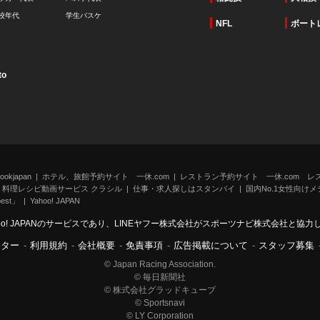
校年代
学生バスケ
NFL
ボート
to
kjapan
ホテル、旅館予約サイト 一休.com
レストラン予約サイト 一休.com レ
料理レシピ動画サービス クラシル
仕事・求人探しはスタンバイ
国内No.1女性向けメデ
st」
Yahoo! JAPAN
oo! JAPANのサービスであり、LINEヤフー株式会社がスポーツナビ株式会社と協
ンター
-
利用規約
-
会社概要
-
免責事項
-
広告掲載について
-
スタッフ募集
© Japan Racing Association.
© 毎日新聞社
© 株式会社グラッドキューブ
© Sportsnavi
© LY Corporation