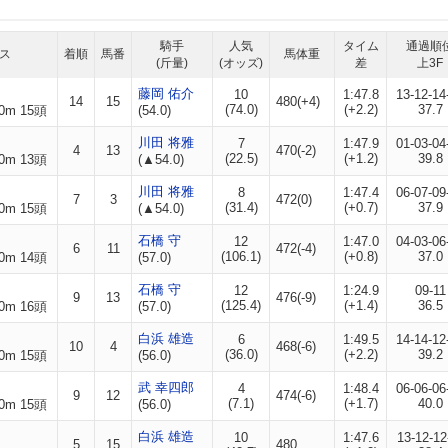
騎手
人気
タイム
通過順
ス
着順
馬番
馬体重
(斤量)
(オッズ)
差
上3F
藤岡 佑介
10
1:47.8
13-12-14
14
15
480(+4)
(74.0)
(+2.2)
37.7
0m 15頭
(54.0)
川田 将雅
7
1:47.9
01-03-04
4
13
470(-2)
(22.5)
(+1.2)
39.8
0m 13頭
(▲54.0)
川田 将雅
8
1:47.4
06-07-09
7
3
472(0)
(31.4)
(+0.7)
37.9
0m 15頭
(▲54.0)
石橋 守
12
1:47.0
04-03-06
6
11
472(-4)
(106.1)
(+0.8)
37.0
0m 14頭
(57.0)
石橋 守
12
1:24.9
09-11
9
13
476(-9)
(125.4)
(+1.4)
36.5
0m 16頭
(57.0)
白浜 雄造
6
1:49.5
14-14-12
10
4
468(-6)
(36.0)
(+2.2)
39.2
0m 15頭
(56.0)
武 幸四郎
4
1:48.4
06-06-06
9
12
474(-6)
(7.1)
(+1.7)
40.0
0m 15頭
(56.0)
白浜 雄造
10
1:47.6
13-12-12
5
15
480