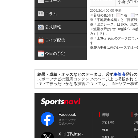
ニュース
小倉 ダ170
2005/2/14 00:00 更新
コラム
※着順の色分け [
:1着
※「平地競走成績」と「障害競
※「出走レース」はJRA、地
公式情報
※減量表示は[
:1kg減
:2k
み）] です。
※「上3F」表記のデータについ
ライブ配信
す。
※JRA主催以外のレースでは
今日の予定
結果・成績・オッズなどのデータは、必ず
主催者
発行の
スポーツナビの競馬コンテンツのページ上に掲載されて
づいて被ったいかなる損害についても、LINEヤフー株
Facebook
野球
サ
スポーツナビ
プロ野球
J
公式ページ
MLB
海
X（旧Twitter）
高校野球
サ