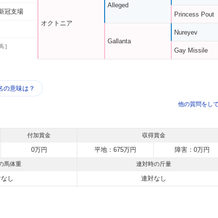
Alleged
新冠支場
Princess Pout
オクトニア
Nureyev
Gallanta
馬 ]
Gay Missile
う
名の意味は？
他の質問をし
付加賞金
収得賞金
0万円
平地：675万円
障害：0万円
の馬体重
連対時の斤量
対なし
連対なし