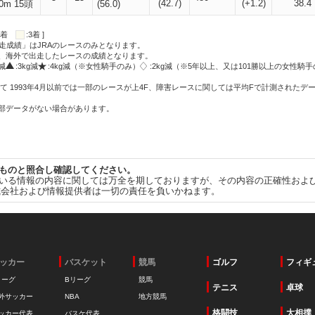
(42.7)
(+1.2)
38.4
0m 15頭
(56.0)
:2着
:3着 ]
走成績」はJRAのレースのみとなります。
方、海外で出走したレースの成績となります。
g減
:3kg減
:4kg減（※女性騎手のみ）
:2kg減（※5年以上、又は101勝以上の女性騎手
て 1993年4月以前では一部のレースが上4F、障害レースに関しては平均Fで計測されたデ
一部データがない場合があります。
ものと照合し確認してください。
いる情報の内容に関しては万全を期しておりますが、その内容の正確性およ
式会社および情報提供者は一切の責任を負いかねます。
ッカー
バスケット
競馬
ゴルフ
フィギ
リーグ
Bリーグ
競馬
テニス
卓球
外サッカー
NBA
地方競馬
格闘技
大相撲
ッカー代表
バスケ代表