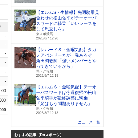
【エルムS・生情報】先週騎乗見
合わせの松山弘平がテーオーパ
スワードに騎乗「いいレースを
率
して恩返しを」
東スポ競馬
-
2026/8/7 12:20
-
【レパードＳ・金曜気配】タガ
-
ノアバンドーネが一発あるぞ
角田調教師「強いメンバーとや
-
ってきているから」
-
馬トク報知
2026/8/7 12:19
-
【エルムＳ・金曜気配】テーオ
.000
ーパスワードは今週復帰の松山
弘平騎手が最終調整に騎乗
.000
「足はもう問題ありません」
馬トク報知
.000
2026/8/7 12:18
ニュース一覧
おすすめ記事（Doスポーツ）