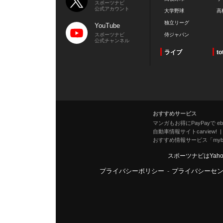
スポーツナビ
公式アカウント
大学野球
高
独立リーグ
YouTube
スポーツナビ
侍ジャパン
公式チャンネル
ライブ
to
おすすめサービス
マンガもお得にPayPayで eboo
自動車情報サイトcarview!
おすすめ情報サービス「mybe
スポーツナビはYah
プライバシーポリシー
-
プライバシーセ