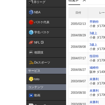
Bリーグ
NBA
日付
レー
早鞆特
バスケ代表
2005/02/13
小倉 ダ170
学生バスケ
3歳上
2004/08/29
小倉 ダ170
NFL
3歳上
2004/08/08
小倉 ダ170
他競技
指宿特
2004/07/17
小倉 ダ170
Doスポーツ
城崎特
2004/06/27
サービス
阪神 ダ140
toto
未勝利
2003/09/07
小倉 ダ170
コンテンツ
未勝利
2003/08/30
小倉 ダ170
動画
未勝利
2003/08/10