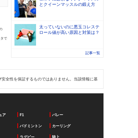
とクイーンマッスルの鍛え方
太っていないのに悪玉コレステ
の
ロール値が高い原因と対策は？
ータで
記事一覧
び安全性を保証するものではありません。当該情報に基
ュア
F1
バレー
バドミントン
カーリング
ラグビー
陸上