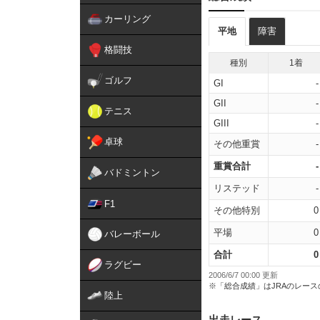
カーリング
平地
障害
格闘技
種別
1着
ゴルフ
GI
-
GII
-
テニス
GIII
-
卓球
その他重賞
-
重賞合計
-
バドミントン
リステッド
-
F1
その他特別
0
平場
0
バレーボール
合計
0
ラグビー
2006/6/7 00:00 更新
※「総合成績」はJRAのレー
陸上
出走レース