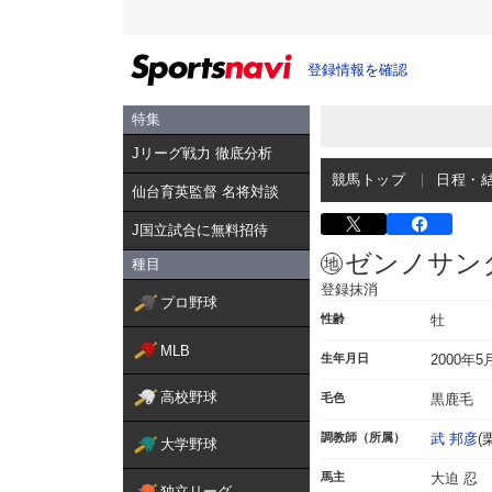
登録情報を確認
特集
Jリーグ戦力 徹底分析
競馬トップ
日程・
仙台育英監督 名将対談
J国立試合に無料招待
ゼンノサン
種目
登録抹消
プロ野球
性齢
牡
MLB
生年月日
2000年5
高校野球
毛色
黒鹿毛
調教師（所属）
武 邦彦
(
大学野球
馬主
大迫 忍
独立リーグ