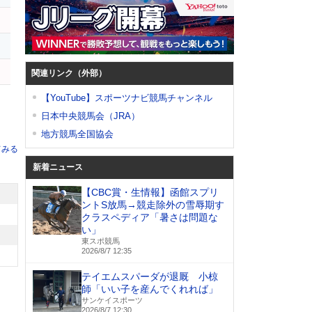
関連リンク（外部）
【YouTube】スポーツナビ競馬チャンネル
日本中央競馬会（JRA）
地方競馬全国協会
てみる
新着ニュース
【CBC賞・生情報】函館スプリ
ントS放馬→競走除外の雪辱期す
クラスペディア「暑さは問題な
い」
東スポ競馬
2026/8/7 12:35
テイエムスパーダが退厩 小椋
師「いい子を産んでくれれば」
サンケイスポーツ
2026/8/7 12:30