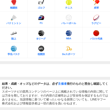
格闘技
ゴルフ
テニス
卓球
F1
バドミントン
バレーボール
ラグビー
NBA
陸上
Bリーグ
バスケ代表
学生バスケ
他競技
Doスポーツ
結果・成績・オッズなどのデータは、必ず
主催者
発行のものと照合し確認してく
ださい。
スポーツナビの競馬コンテンツのページ上に掲載されている情報の内容に関して
は万全を期しておりますが、その内容の正確性および安全性を保証するものでは
ありません。当該情報に基づいて被ったいかなる損害についても、LINEヤフー
株式会社および情報提供者は一切の責任を負いかねます。