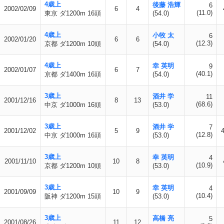
4歳上
後藤 浩輝
6
2002/02/09
6
4
(11.0)
東京 ダ1200m 16頭
(54.0)
4歳上
小牧 太
6
2002/01/20
6
6
(12.3)
京都 ダ1200m 10頭
(54.0)
4歳上
幸 英明
9
2002/01/07
6
7
(40.1)
京都 ダ1400m 16頭
(54.0)
3歳上
酒井 学
11
2001/12/16
8
13
(68.6)
中京 ダ1000m 16頭
(53.0)
3歳上
酒井 学
7
2001/12/02
5
9
(12.8)
中京 ダ1000m 16頭
(53.0)
3歳上
幸 英明
4
2001/11/10
10
8
(10.9)
京都 ダ1200m 10頭
(53.0)
3歳上
幸 英明
4
2001/09/09
10
9
(10.4)
阪神 ダ1200m 15頭
(53.0)
3歳上
高橋 亮
5
2001/08/26
11
12