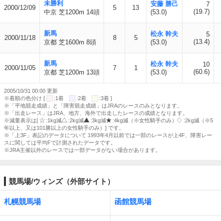
未勝利
安藤 勝己
7
2000/12/09
5
13
(19.7)
中京 芝1200m 14頭
(53.0)
新馬
松永 幹夫
5
2000/11/18
8
5
(13.4)
京都 芝1600m 8頭
(53.0)
新馬
松永 幹夫
10
2000/11/05
7
1
(60.6)
京都 芝1200m 13頭
(53.0)
2005/10/31 00:00 更新
※着順の色分け [
:1着
:2着
:3着 ]
※「平地競走成績」と「障害競走成績」はJRAのレースのみとなります。
※「出走レース」はJRA、地方、海外で出走したレースの成績となります。
※減量表示は[
:1kg減
:2kg減
:3kg減
:4kg減（※女性騎手のみ）
:2kg減（※5
年以上、又は101勝以上の女性騎手のみ）] です。
※「上3F」表記のデータについて 1993年4月以前では一部のレースが上4F、障害レー
スに関しては平均Fで計測されたデータです。
※JRA主催以外のレースでは一部データがない場合があります。
競馬場/ウィンズ（外部サイト）
札幌競馬場
函館競馬場