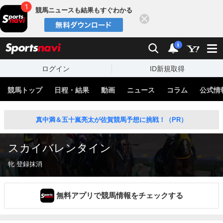
競馬ニュースも結果もすぐわかる
閉じる
スポーツナビ
検索
通知
i
ログイン
ID新規取得
競馬トップ
日程・結果
動画
ニュース
コラム
公式情
真中満＆五十嵐亮太が佐賀競馬予想に挑戦！（PR）
スカイバレンタイン
牝 登録抹消
無料アプリで競馬情報をチェックする