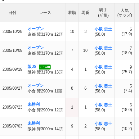
騎手
人気
日付
レース
着順
馬番
(オッズ)
(斤量)
オープン
小坂 忠士
5
2005/10/29
10
3
(17.9)
京都 障3170m 12頭
(58.0)
オープン
小坂 忠士
7
2005/10/09
7
10
(18.0)
京都 障3170m 12頭
(58.0)
阪JS
小坂 忠士
9
J・GIII
2005/09/19
4
1
(75.7)
阪神 障3170m 13頭
(58.0)
オープン
小坂 忠士
5
2005/08/27
8
6
(7.4)
小倉 障2900m 11頭
(58.0)
未勝利
小坂 忠士
6
2005/07/23
1
1
(18.0)
小倉 障2900m 12頭
(58.0)
未勝利
小坂 忠士
5
2005/07/03
9
2
(10.2)
阪神 障3000m 14頭
(58.0)