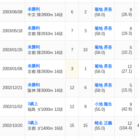
未勝利
菊地 昇吾
9
2003/06/08
6
2
(26.9)
中京 障2800m 14頭
(58.0)
未勝利
菊地 昇吾
8
2003/05/18
7
3
(19.3)
京都 障2910m 14頭
(58.0)
未勝利
菊地 昇吾
5
2003/01/26
7
10
(10.2)
京都 障2930m 14頭
(58.0)
未勝利
菊地 昇吾
12
2003/01/06
3
1
(27.1)
京都 障2930m 14頭
(58.0)
未勝利
菊地 昇吾
5
2002/12/21
12
6
(15.0)
阪神 障3000m 14頭
(58.0)
3歳上
小池 隆生
9
2002/11/02
12
8
(42.8)
福島 ダ1000m 12頭
(55.0)
3歳上
蛯名 正義
12
2002/10/20
15
15
(104.4)
京都 ダ1400m 16頭
(55.0)