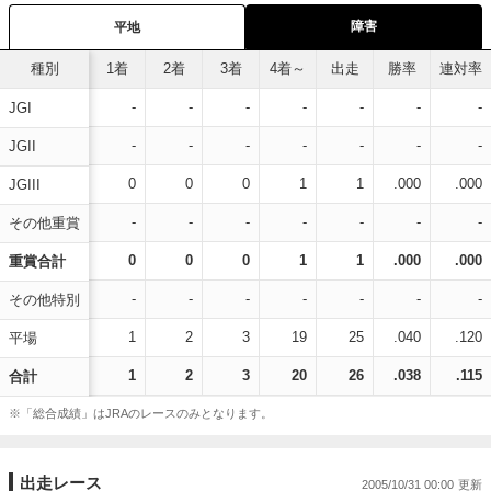
障害
平地
種別
1着
2着
3着
4着～
出走
勝率
連対率
-
-
-
-
-
-
-
JGI
-
-
-
-
-
-
-
JGII
0
0
0
1
1
.000
.000
JGIII
-
-
-
-
-
-
-
その他重賞
0
0
0
1
1
.000
.000
重賞合計
-
-
-
-
-
-
-
その他特別
1
2
3
19
25
.040
.120
平場
1
2
3
20
26
.038
.115
合計
※「総合成績」はJRAのレースのみとなります。
出走レース
2005/10/31 00:00