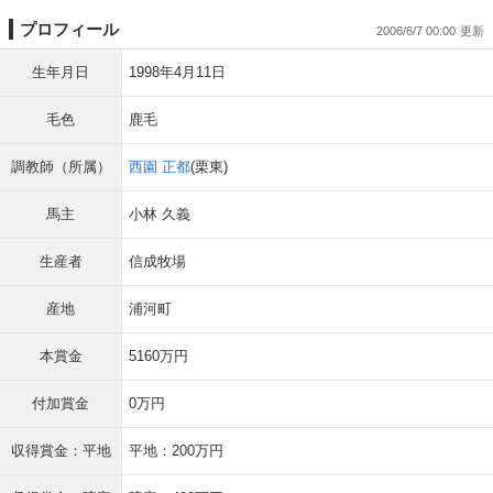
プロフィール
2006/6/7 00:00
生年月日
1998年4月11日
毛色
鹿毛
調教師（所属）
西園 正都
(栗東)
馬主
小林 久義
生産者
信成牧場
産地
浦河町
本賞金
5160万円
付加賞金
0万円
収得賞金：平地
平地：200万円