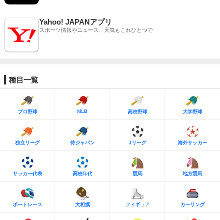
Yahoo! JAPANアプリ
スポーツ情報やニュース、天気もこれひとつで
種目一覧
MLB
プロ野球
高校野球
大学野球
独立リーグ
侍ジャパン
Jリーグ
海外サッカー
サッカー代表
高校年代
競馬
地方競馬
ボートレース
大相撲
フィギュア
カーリング