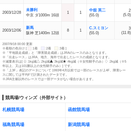
未勝利
中舘 英二
2
2003/12/28
1
1
(5.0)
中京 ダ1000m 16頭
(55.0)
新馬
C.スミヨン
3
2003/12/06
8
1
(11.8)
阪神 芝1400m 12頭
(55.0)
2007/9/18 00:00 更新
※着順の色分け [
:1着
:2着
:3着 ]
※「平地競走成績」と「障害競走成績」はJRAのレースのみとなります。
※「出走レース」はJRA、地方、海外で出走したレースの成績となります。
※減量表示は[
:1kg減
:2kg減
:3kg減
:4kg減（※女性騎手のみ）
:2kg減（※5
年以上、又は101勝以上の女性騎手のみ）] です。
※「上3F」表記のデータについて 1993年4月以前では一部のレースが上4F、障害レー
スに関しては平均Fで計測されたデータです。
※JRA主催以外のレースでは一部データがない場合があります。
競馬場/ウィンズ（外部サイト）
札幌競馬場
函館競馬場
福島競馬場
新潟競馬場