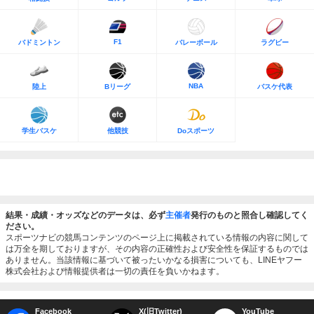
F1
バドミントン
バレーボール
ラグビー
NBA
陸上
Bリーグ
バスケ代表
学生バスケ
他競技
Doスポーツ
結果・成績・オッズなどのデータは、必ず
主催者
発行のものと照合し確認してく
ださい。
スポーツナビの競馬コンテンツのページ上に掲載されている情報の内容に関して
は万全を期しておりますが、その内容の正確性および安全性を保証するものでは
ありません。当該情報に基づいて被ったいかなる損害についても、LINEヤフー
株式会社および情報提供者は一切の責任を負いかねます。
Facebook
X(旧Twitter)
YouTube