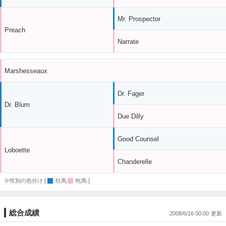
Mr. Prospector
Preach
Narrate
Marshesseaux
Dr. Fager
Dr. Blum
Due Dilly
Good Counsel
Loboette
Chanderelle
※性別の色分け [
:牡馬
:牝馬 ]
総合成績
2008/6/16 00:00