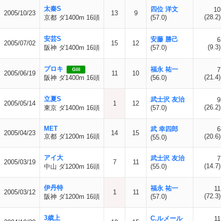
太秦S
四位 洋文
10
2005/10/23
13
9
(28.2)
京都 ダ1400m 16頭
(57.0)
安芸S
安藤 勝己
6
2005/07/02
15
12
(9.3)
阪神 ダ1400m 16頭
(57.0)
プロキ
福永 祐一
7
GIII
2005/06/19
11
10
(21.4)
阪神 ダ1400m 16頭
(56.0)
立夏S
武士沢 友治
9
2005/05/14
1
12
(26.2)
東京 ダ1400m 16頭
(57.0)
MET
武 幸四郎
6
2005/04/23
14
15
京都 ダ1200m 16頭
(20.6)
(55.0)
アイ大
武士沢 友治
7
2005/03/19
7
11
(14.7)
中山 ダ1200m 16頭
(55.0)
伊丹特
福永 祐一
11
2005/03/12
1
11
(72.3)
阪神 ダ1200m 16頭
(57.0)
3歳上
C.ルメール
11