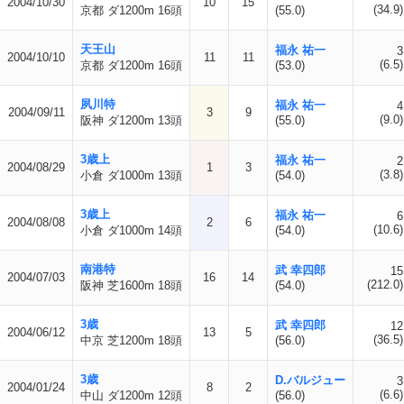
2004/10/30
10
15
(34.9)
京都 ダ1200m 16頭
(55.0)
天王山
福永 祐一
3
2004/10/10
11
11
(6.5)
京都 ダ1200m 16頭
(53.0)
夙川特
福永 祐一
4
2004/09/11
3
9
(9.0)
阪神 ダ1200m 13頭
(55.0)
3歳上
福永 祐一
2
2004/08/29
1
3
(3.8)
小倉 ダ1000m 13頭
(54.0)
3歳上
福永 祐一
6
2004/08/08
2
6
(10.6)
小倉 ダ1000m 14頭
(54.0)
南港特
武 幸四郎
15
2004/07/03
16
14
(212.0)
阪神 芝1600m 18頭
(54.0)
3歳
武 幸四郎
12
2004/06/12
13
5
(36.5)
中京 芝1200m 18頭
(56.0)
3歳
D.バルジュー
3
2004/01/24
8
2
(6.6)
中山 ダ1200m 12頭
(56.0)