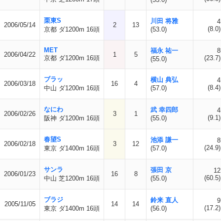
栗東S
川田 将雅
4
2006/05/14
2
13
(8.0)
京都 ダ1200m 16頭
(53.0)
MET
福永 祐一
8
2006/04/22
1
5
京都 ダ1200m 16頭
(23.7)
(55.0)
ブラッ
横山 典弘
4
2006/03/18
16
4
(8.4)
中山 ダ1200m 16頭
(57.0)
なにわ
武 幸四郎
4
2006/02/26
3
1
(9.1)
阪神 ダ1200m 16頭
(55.0)
春望S
池添 謙一
8
2006/02/18
3
12
(24.9)
東京 ダ1400m 16頭
(57.0)
サンラ
張田 京
12
2006/01/23
16
8
(60.5)
中山 芝1200m 16頭
(55.0)
ブラジ
鈴来 直人
9
2005/11/05
14
14
(17.2)
東京 ダ1400m 16頭
(56.0)