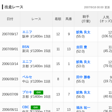
出走レース
2007/9/18 00:00
騎手
人気
日付
レース
着順
馬番
(オッズ)
(斤量)
エニフ
鮫島 良太
12
2007/09/17
12
9
(106.5)
阪神 ダ1400m 13頭
(55.0)
BSN
吉田 豊
11
2007/09/01
11
13
新潟 ダ1200m 15頭
(45.2)
(52.0)
エニフ
鮫島 良太
12
2006/10/14
15
1
(79.0)
京都 ダ1400m 16頭
(53.0)
ペルセ
田中 勝春
9
2006/09/23
8
8
(19.7)
中山 ダ1200m 11頭
(55.0)
プロキ
鮫島 良太
11
GIII
2006/07/09
13
7
(40.6)
京都 ダ1400m 16頭
(56.0)
CBC
福永 祐一
11
GIII
2006/06/11
17
13
(36.8)
中京 芝1200m 17頭
(53.0)