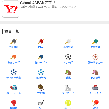
Yahoo! JAPANアプリ
スポーツ情報やニュース、天気もこれひとつで
種目一覧
MLB
プロ野球
高校野球
大学野球
独立リーグ
侍ジャパン
Jリーグ
海外サッカー
サッカー代表
高校年代
競馬
地方競馬
ボートレース
大相撲
フィギュア
カーリング
格闘技
ゴルフ
テニス
卓球