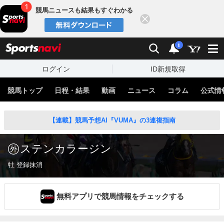
競馬ニュースも結果もすぐわかる
閉じる
スポーツナビ
検索
通知
i
ログイン
ID新規取得
競馬トップ
日程・結果
動画
ニュース
コラム
公式情
【連載】競馬予想AI『VUMA』の3連複指南
ステンカラージン
牡 登録抹消
無料アプリで競馬情報をチェックする