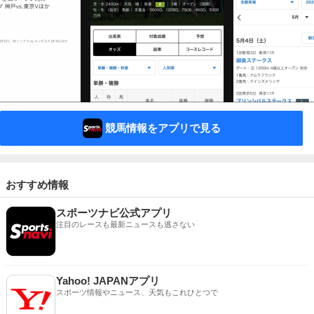
競馬情報をアプリで見る
おすすめ情報
スポーツナビ公式アプリ
注目のレースも最新ニュースも逃さない
Yahoo! JAPANアプリ
スポーツ情報やニュース、天気もこれひとつで