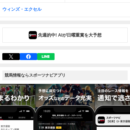
ウィンズ・エクセル
先週的中! AIが日曜重賞を大予想
競馬情報ならスポーツナビアプリ