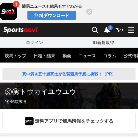
競馬ニュースも結果もすぐわかる
閉じる
スポーツナビ
検索
通知
i
ログイン
ID新規取得
競馬トップ
日程・結果
動画
ニュース
コラム
公式情
真中満＆五十嵐亮太が佐賀競馬予想に挑戦！（PR）
トウカイユウユウ
牝 登録抹消
無料アプリで競馬情報をチェックする