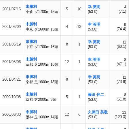
未勝利
幸 英明
4
2001/07/15
5
10
(7.1)
小倉 ダ1700m 15頭
(53.0)
未勝利
幸 英明
9
2001/06/09
4
13
(74.4)
中京 ダ1600m 13頭
(53.0)
未勝利
幸 英明
11
2001/05/19
8
1
(60.1)
中京 ダ1700m 16頭
(53.0)
未勝利
幸 英明
8
2001/05/06
12
1
(47.1)
京都 芝1800m 18頭
(53.0)
未勝利
幸 英明
11
2001/04/21
8
7
(73.9)
京都 芝1600m 18頭
(53.0)
未勝利
藤田 伸二
8
2000/10/08
5
1
(51.8)
京都 芝2000m 9頭
(53.0)
未勝利
久保田 英敬
13
2000/09/30
12
6
(129.3)
阪神 芝1600m 14頭
(53.0)