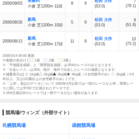
未勝利
松田 大作
7
2000/09/03
8
9
(79.1)
小倉 芝1200m 11頭
(53.0)
新馬
松田 大作
8
2000/08/26
5
9
(51.8)
小倉 芝1200m 10頭
(53.0)
新馬
松田 大作
10
2000/08/13
11
8
(73.2)
小倉 芝1200m 17頭
(53.0)
2005/3/14 00:00 更新
※着順の色分け [
:1着
:2着
:3着 ]
※「平地競走成績」と「障害競走成績」はJRAのレースのみとなります。
※「出走レース」はJRA、地方、海外で出走したレースの成績となります。
※減量表示は[
:1kg減
:2kg減
:3kg減
:4kg減（※女性騎手のみ）
:2kg減（※5
年以上、又は101勝以上の女性騎手のみ）] です。
※「上3F」表記のデータについて 1993年4月以前では一部のレースが上4F、障害レー
スに関しては平均Fで計測されたデータです。
※JRA主催以外のレースでは一部データがない場合があります。
競馬場/ウィンズ（外部サイト）
札幌競馬場
函館競馬場