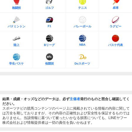
格闘技
ゴルフ
テニス
卓球
F1
バドミントン
バレーボール
ラグビー
NBA
陸上
Bリーグ
バスケ代表
学生バスケ
他競技
Doスポーツ
結果・成績・オッズなどのデータは、必ず
主催者
発行のものと照合し確認してく
ださい。
スポーツナビの競馬コンテンツのページ上に掲載されている情報の内容に関して
は万全を期しておりますが、その内容の正確性および安全性を保証するものでは
ありません。当該情報に基づいて被ったいかなる損害についても、LINEヤフー
株式会社および情報提供者は一切の責任を負いかねます。