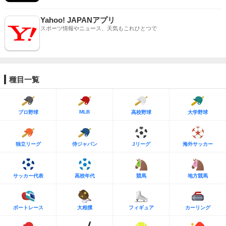
Yahoo! JAPANアプリ
スポーツ情報やニュース、天気もこれひとつで
種目一覧
MLB
プロ野球
高校野球
大学野球
独立リーグ
侍ジャパン
Jリーグ
海外サッカー
サッカー代表
高校年代
競馬
地方競馬
ボートレース
大相撲
フィギュア
カーリング