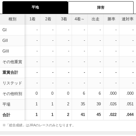
平地
障害
種別
1着
2着
3着
4着～
出走
勝率
連対率
-
-
-
-
-
-
-
GI
-
-
-
-
-
-
-
GII
-
-
-
-
-
-
-
GIII
-
-
-
-
-
-
-
その他重賞
-
-
-
-
-
-
-
重賞合計
-
-
-
-
-
-
-
リステッド
0
0
0
6
6
.000
.000
その他特別
1
1
2
35
39
.026
.051
平場
1
1
2
41
45
.022
.044
合計
※「総合成績」はJRAのレースのみとなります。