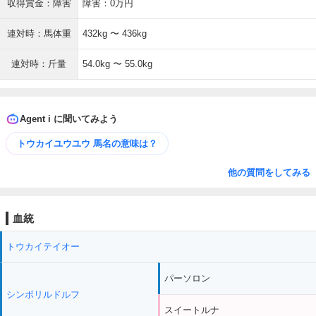
収得賞金：障害
障害：0万円
連対時：馬体重
432kg 〜 436kg
連対時：斤量
54.0kg 〜 55.0kg
Agent i に聞いてみよう
トウカイユウユウ 馬名の意味は？
他の質問をしてみる
血統
トウカイテイオー
パーソロン
シンボリルドルフ
スイートルナ