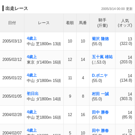
出走レース
2005/3/14 00:00
騎手
人気
日付
レース
着順
馬番
(オッズ)
(斤量)
4歳上
菊沢 隆徳
13
2005/03/13
10
10
(322.0)
中山 芝1800m 13頭
(55.0)
4歳上
五十嵐 雄祐
14
2005/02/12
12
14
(203.0)
東京 ダ1400m 16頭
(△53.0)
4歳上
D.ボニヤ
14
2005/01/22
11
4
(134.8)
中山 ダ1800m 15頭
(55.0)
初日出
村田 一誠
14
2005/01/05
9
8
(303.3)
中山 ダ1800m 14頭
(55.0)
4歳上
田中 勝春
14
2004/02/28
12
16
(85.9)
中山 芝1800m 16頭
(55.0)
4歳上
田中 勝春
12
2004/02/07
5
10