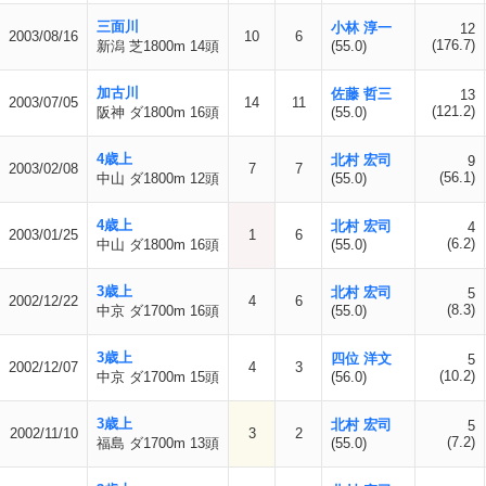
三面川
小林 淳一
12
2003/08/16
10
6
(176.7)
新潟 芝1800m 14頭
(55.0)
加古川
佐藤 哲三
13
2003/07/05
14
11
(121.2)
阪神 ダ1800m 16頭
(55.0)
4歳上
北村 宏司
9
2003/02/08
7
7
(56.1)
中山 ダ1800m 12頭
(55.0)
4歳上
北村 宏司
4
2003/01/25
1
6
(6.2)
中山 ダ1800m 16頭
(55.0)
3歳上
北村 宏司
5
2002/12/22
4
6
(8.3)
中京 ダ1700m 16頭
(55.0)
3歳上
四位 洋文
5
2002/12/07
4
3
(10.2)
中京 ダ1700m 15頭
(56.0)
3歳上
北村 宏司
5
2002/11/10
3
2
(7.2)
福島 ダ1700m 13頭
(55.0)