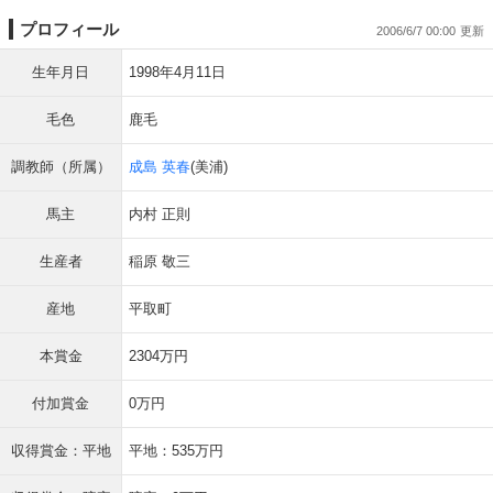
プロフィール
2006/6/7 00:00
生年月日
1998年4月11日
毛色
鹿毛
調教師（所属）
成島 英春
(美浦)
馬主
内村 正則
生産者
稲原 敬三
産地
平取町
本賞金
2304万円
付加賞金
0万円
収得賞金：平地
平地：535万円