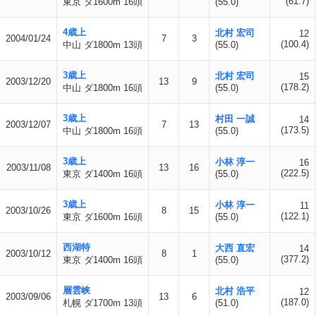
(61.7)
東京 ダ1600m 16頭
(55.0)
4歳上
北村 宏司
12
2004/01/24
7
3
(100.4)
中山 ダ1800m 13頭
(55.0)
3歳上
北村 宏司
15
2003/12/20
13
9
(178.2)
中山 ダ1800m 16頭
(55.0)
3歳上
村田 一誠
14
2003/12/07
7
13
(173.5)
中山 ダ1800m 16頭
(55.0)
3歳上
小林 淳一
16
2003/11/08
13
16
(222.5)
東京 ダ1400m 16頭
(55.0)
3歳上
小林 淳一
11
2003/10/26
8
15
(122.1)
東京 ダ1600m 16頭
(55.0)
西湖特
大西 直宏
14
2003/10/12
8
1
(377.2)
東京 ダ1400m 16頭
(55.0)
層雲峡
北村 浩平
12
2003/09/06
13
6
(187.0)
札幌 ダ1700m 13頭
(51.0)