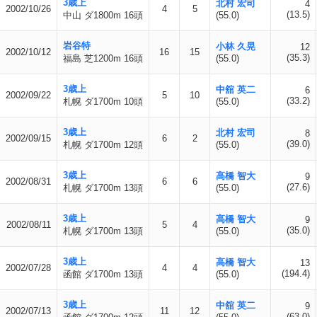
3歳上
北村 宏司
4
2002/10/26
4
5
(13.5)
中山 ダ1800m 16頭
(55.0)
岩谷特
小林 久晃
12
2002/10/12
16
15
(35.3)
福島 芝1200m 16頭
(55.0)
3歳上
中舘 英二
6
2002/09/22
5
10
(33.2)
札幌 ダ1700m 10頭
(55.0)
3歳上
北村 宏司
8
2002/09/15
6
2
(39.0)
札幌 ダ1700m 12頭
(55.0)
3歳上
高橋 智大
9
2002/08/31
6
6
(27.6)
札幌 ダ1700m 13頭
(55.0)
3歳上
高橋 智大
9
2002/08/11
5
4
(35.0)
札幌 ダ1700m 13頭
(55.0)
3歳上
高橋 智大
13
2002/07/28
4
4
(194.4)
函館 ダ1700m 13頭
(55.0)
3歳上
中舘 英二
9
2002/07/13
11
12
(63.0)