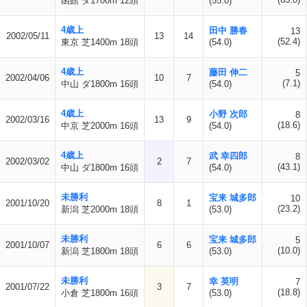
函館 ダ1700m 12頭
(55.0)
4歳上
田中 勝春
13
2002/05/11
13
14
(52.4)
東京 芝1400m 18頭
(54.0)
4歳上
藤田 伸二
5
2002/04/06
10
7
(7.1)
中山 ダ1800m 16頭
(54.0)
4歳上
小野 次郎
8
2002/03/16
13
9
(18.6)
中京 芝2000m 16頭
(54.0)
4歳上
武 幸四郎
8
2002/03/02
2
7
(43.1)
中山 ダ1800m 16頭
(54.0)
未勝利
宝来 城多郎
10
2001/10/20
8
1
(23.2)
新潟 芝2000m 18頭
(53.0)
未勝利
宝来 城多郎
5
2001/10/07
6
6
(10.0)
新潟 芝1800m 18頭
(53.0)
未勝利
幸 英明
7
2001/07/22
3
7
(18.8)
小倉 芝1800m 16頭
(53.0)