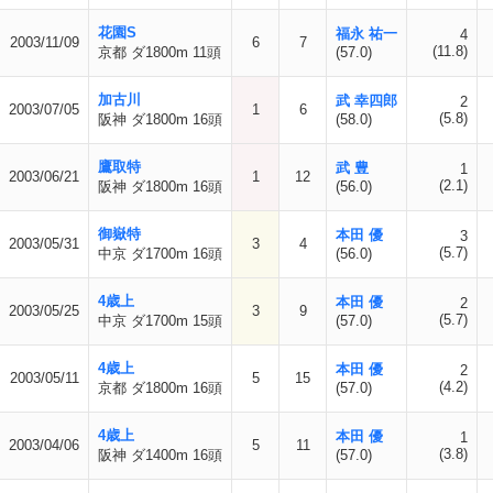
花園S
福永 祐一
4
2003/11/09
6
7
(11.8)
京都 ダ1800m 11頭
(57.0)
加古川
武 幸四郎
2
2003/07/05
1
6
(5.8)
阪神 ダ1800m 16頭
(58.0)
鷹取特
武 豊
1
2003/06/21
1
12
(2.1)
阪神 ダ1800m 16頭
(56.0)
御嶽特
本田 優
3
2003/05/31
3
4
(5.7)
中京 ダ1700m 16頭
(56.0)
4歳上
本田 優
2
2003/05/25
3
9
(5.7)
中京 ダ1700m 15頭
(57.0)
4歳上
本田 優
2
2003/05/11
5
15
(4.2)
京都 ダ1800m 16頭
(57.0)
4歳上
本田 優
1
2003/04/06
5
11
(3.8)
阪神 ダ1400m 16頭
(57.0)