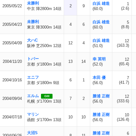
未勝利
白浜 雄造
1
2005/05/22
2
9
(2.6)
中京 障2800m 14頭
(60.0)
未勝利
白浜 雄造
5
2005/04/23
4
6
(8.8)
東京 障3000m 14頭
(60.0)
大ハC
白浜 雄造
12
2005/04/09
12
4
(163.3)
阪神 芝2500m 12頭
(51.0)
トパー
幸 英明
12
2004/11/20
13
14
(65.4)
京都 ダ1800m 14頭
(52.0)
エニフ
本田 優
7
2004/10/16
6
1
(41.7)
京都 ダ1800m 9頭
(56.0)
エルム
勝浦 正樹
12
GIII
2004/09/04
7
2
(333.6)
札幌 ダ1700m 13頭
(56.0)
マリン
勝浦 正樹
10
2004/07/18
10
10
(126.4)
函館 ダ1700m 13頭
(56.0)
大沼S
勝浦 正樹
6
2004/06/26
8
11