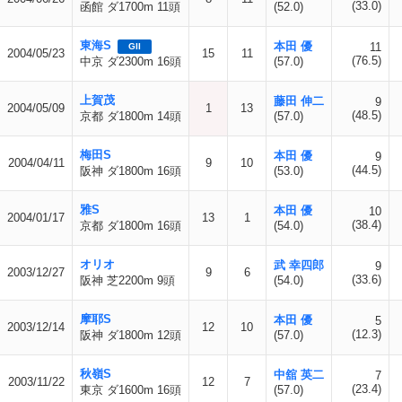
(33.0)
函館 ダ1700m 11頭
(52.0)
東海S
本田 優
11
GII
2004/05/23
15
11
(76.5)
中京 ダ2300m 16頭
(57.0)
上賀茂
藤田 伸二
9
2004/05/09
1
13
(48.5)
京都 ダ1800m 14頭
(57.0)
梅田S
本田 優
9
2004/04/11
9
10
(44.5)
阪神 ダ1800m 16頭
(53.0)
雅S
本田 優
10
2004/01/17
13
1
(38.4)
京都 ダ1800m 16頭
(54.0)
オリオ
武 幸四郎
9
2003/12/27
9
6
(33.6)
阪神 芝2200m 9頭
(54.0)
摩耶S
本田 優
5
2003/12/14
12
10
(12.3)
阪神 ダ1800m 12頭
(57.0)
秋嶺S
中舘 英二
7
2003/11/22
12
7
(23.4)
東京 ダ1600m 16頭
(57.0)