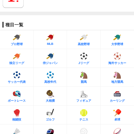
種目一覧
MLB
プロ野球
高校野球
大学野球
独立リーグ
侍ジャパン
Jリーグ
海外サッカー
サッカー代表
高校年代
競馬
地方競馬
ボートレース
大相撲
フィギュア
カーリング
格闘技
ゴルフ
テニス
卓球