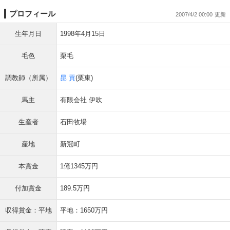
プロフィール
2007/4/2 00:00
生年月日
1998年4月15日
毛色
栗毛
調教師（所属）
昆 貢
(栗東)
馬主
有限会社 伊吹
生産者
石田牧場
産地
新冠町
本賞金
1億1345万円
付加賞金
189.5万円
収得賞金：平地
平地：1650万円