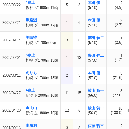
4歳上
本田 優
2
2003/03/22
5
3
(4.9)
阪神 ダ1800m 11頭
(57.0)
釧路湿
本田 優
2
2002/09/21
1
6
(2.7)
札幌 ダ1700m 12頭
(57.0)
美唄特
藤田 伸二
1
2002/09/14
3
6
(2.9)
札幌 ダ1700m 9頭
(57.0)
3歳上
藤田 伸二
1
2002/09/01
1
13
(1.2)
札幌 ダ1700m 13頭
(57.0)
えりも
本田 優
5
2002/08/11
2
5
(21.6)
札幌 ダ1700m 13頭
(57.0)
4歳上
横山 賀一
8
2002/04/27
11
15
(22.6)
新潟 芝2000m 16頭
(56.0)
金北山
横山 賀一
15
2002/04/20
12
6
(138.0)
新潟 芝1800m 15頭
(56.0)
未勝利
佐藤 哲三
2
2001/09/16
3
8