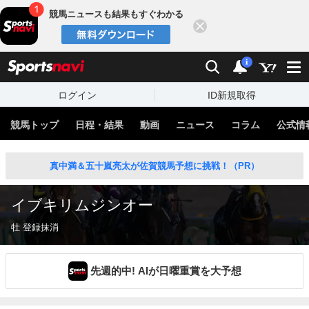
競馬ニュースも結果もすぐわかる
閉じる
スポーツナビ
検索
通知
i
ログイン
ID新規取得
競馬トップ
日程・結果
動画
ニュース
コラム
公式情
真中満＆五十嵐亮太が佐賀競馬予想に挑戦！（PR）
イブキリムジンオー
牡 登録抹消
先週的中! AIが日曜重賞を大予想