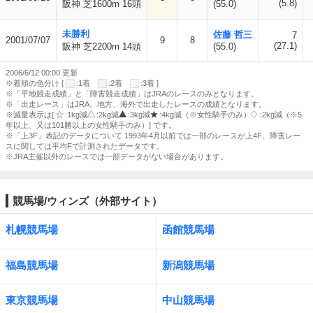
(5.8)
阪神 芝1600m 16頭
(55.0)
未勝利
佐藤 哲三
7
2001/07/07
9
8
(27.1)
阪神 芝2200m 14頭
(55.0)
2006/6/12 00:00 更新
※着順の色分け [
:1着
:2着
:3着 ]
※「平地競走成績」と「障害競走成績」はJRAのレースのみとなります。
※「出走レース」はJRA、地方、海外で出走したレースの成績となります。
※減量表示は[
:1kg減
:2kg減
:3kg減
:4kg減（※女性騎手のみ）
:2kg減（※5
年以上、又は101勝以上の女性騎手のみ）] です。
※「上3F」表記のデータについて 1993年4月以前では一部のレースが上4F、障害レー
スに関しては平均Fで計測されたデータです。
※JRA主催以外のレースでは一部データがない場合があります。
競馬場/ウィンズ（外部サイト）
札幌競馬場
函館競馬場
福島競馬場
新潟競馬場
東京競馬場
中山競馬場