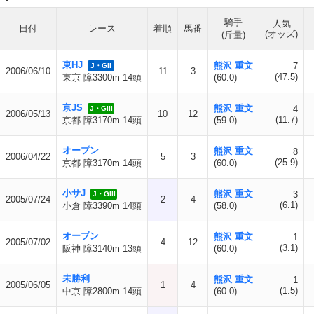
騎手
人気
日付
レース
着順
馬番
(オッズ)
(斤量)
東HJ
熊沢 重文
7
J・GII
2006/06/10
11
3
(47.5)
東京 障3300m 14頭
(60.0)
京JS
熊沢 重文
4
J・GIII
2006/05/13
10
12
(11.7)
京都 障3170m 14頭
(59.0)
オープン
熊沢 重文
8
2006/04/22
5
3
(25.9)
京都 障3170m 14頭
(60.0)
小サJ
熊沢 重文
3
J・GIII
2005/07/24
2
4
(6.1)
小倉 障3390m 14頭
(58.0)
オープン
熊沢 重文
1
2005/07/02
4
12
(3.1)
阪神 障3140m 13頭
(60.0)
未勝利
熊沢 重文
1
2005/06/05
1
4
(1.5)
中京 障2800m 14頭
(60.0)