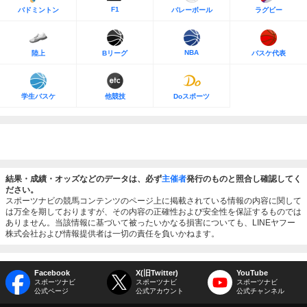
F1
バドミントン
バレーボール
ラグビー
NBA
陸上
Bリーグ
バスケ代表
学生バスケ
他競技
Doスポーツ
結果・成績・オッズなどのデータは、必ず
主催者
発行のものと照合し確認してく
ださい。
スポーツナビの競馬コンテンツのページ上に掲載されている情報の内容に関して
は万全を期しておりますが、その内容の正確性および安全性を保証するものでは
ありません。当該情報に基づいて被ったいかなる損害についても、LINEヤフー
株式会社および情報提供者は一切の責任を負いかねます。
Facebook
X(旧Twitter)
YouTube
スポーツナビ
スポーツナビ
スポーツナビ
公式ページ
公式アカウント
公式チャンネル