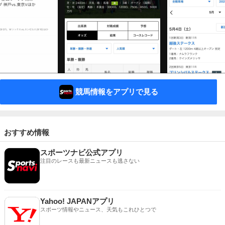
競馬情報をアプリで見る
おすすめ情報
スポーツナビ公式アプリ
注目のレースも最新ニュースも逃さない
Yahoo! JAPANアプリ
スポーツ情報やニュース、天気もこれひとつで