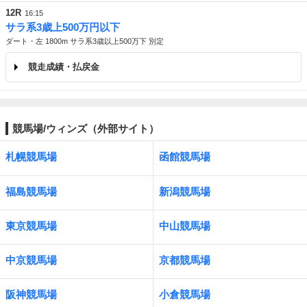
12R
16:15
サラ系3歳上500万円以下
ダート・左 1800m サラ系3歳以上500万下 別定
競走成績・払戻金
競馬場/ウィンズ（外部サイト）
札幌競馬場
函館競馬場
福島競馬場
新潟競馬場
東京競馬場
中山競馬場
中京競馬場
京都競馬場
阪神競馬場
小倉競馬場