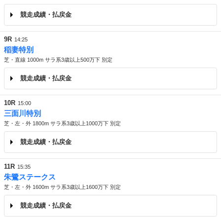
競走成績・払戻金
9R
14:25
稲妻特別
芝・直線 1000m サラ系3歳以上500万下 別定
競走成績・払戻金
10R
15:00
三面川特別
芝・左・外 1800m サラ系3歳以上1000万下 別定
競走成績・払戻金
11R
15:35
朱鷺ステークス
芝・左・外 1600m サラ系3歳以上1600万下 別定
競走成績・払戻金