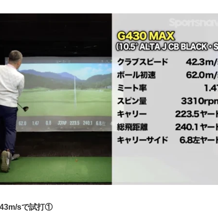
43m/sで試打①