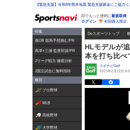
【緊急支援】令和8年熊本地震 緊急支援募金にご協力く
IDでもっと便利に
新規取得
ログイン
初回購入限定
特集
Doスポーツトップ
燕OB 競馬予想挑む/PR
HLモデルが追
髙津×三浦 監督対談/PR
本を打ち比べ
Jリーグ戦力 徹底分析
スポナビGolf
J国立試合に無料招待
2023年2月22日 8:0
種目
プロ野球
MLB
高校野球
大学野球