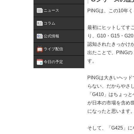
ニュース
PINGは、この10
コラム
最初にヒットしてすご
り、G10・G15・G
公式情報
認知されたきっかけが
ライブ配信
出たことで、PING
す。
今日の予定
PINGは大きいヘッ
らない、だからやさし
「G410」はちょっ
が日本の市場を含め世
になったと思います
そして、「G425」