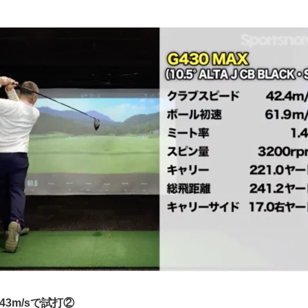
43m/sで試打②