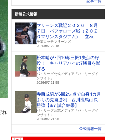
記事一覧
新着公式情報
マリーンズ戦記２０２６ ８月
７日 バファローズ戦（ＺＯＺ
Ｏマリンスタジアム） 立秋
千葉ロッテマリーンズ
2026/8/7 22:18
松本晴が7回10奪三振1失点の好
投！ キャリアハイの7勝目を挙
げる
パ・リーグ公式メディア「パ・リーグイ
ンサイト」
2026/8/7 21:58
寺西成騎が6回2失点で自身4カ月
ぶりの先発勝利 西川龍馬は決
勝弾【8/7 試合結果】
パ・リーグ公式メディア「パ・リーグイ
れぞれ
ンサイト」
2026/8/7 21:50
公式情報一覧