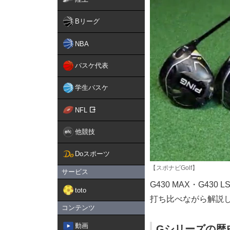
Bリーグ
NBA
バスケ代表
学生バスケ
NFL
他競技
Doスポーツ
【スポナビGolf】
サービス
G430 MAX・G430 
toto
打ち比べながら解説
コンテンツ
動画
Gシリーズの歴