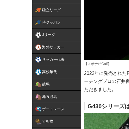
独立リーグ
侍ジャパン
Jリーグ
海外サッカー
サッカー代表
【スポナビGolf】
高校年代
2022年に発売された
ーチングプロの石井良
競馬
ただきました。
地方競馬
G430シリーズ
ボートレース
大相撲