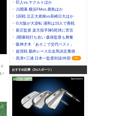
巨人vs.ヤクルトほか
J1開幕 横浜FMvs.鹿島ほか
1回戦 立正大淞南vs長崎日大ほか
G大阪が大逆転 浦和は10人で善戦
新庄監督 楽天投手陣5死球に苦言
J開幕戦打ち合い 森保監督も興奮
阪神才木「あそこで交代ベスト」
超混戦 最終レース出走馬決定裏側
髙津×三浦 日本一監督対談/外部
ティ
おすすめ記事（Doスポーツ）
てい