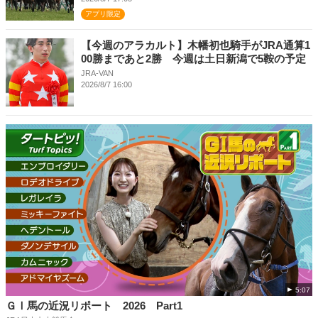
アプリ限定
【今週のアラカルト】木幡初也騎手がJRA通算1
00勝まであと2勝 今週は土日新潟で5鞍の予定
JRA-VAN
2026/8/7 16:00
5:07
ＧⅠ馬の近況リポート 2026 Part1