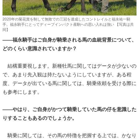
2020年の菊花賞を制して無敗での三冠を達成したコントレイルと福永祐一騎
手。福永騎手にとってディープインパクト産駒への思い入れは強い 【写真は共
同】
――福永騎手はご自身が騎乗される馬の血統背景について、
どのくらい意識されていますか？
結構重要視します。新種牡馬に関してはデータが少ないの
で、あまり先入観は持たないようにしていますが、ある程
度、データが出ている馬に関しては、騎乗依頼を受ける際に
も参考にします。
――やはり、ご自身がかつて騎乗していた馬の仔を意識した
りすることもあるのでしょうか。
騎乗に関しては、その馬の特徴を把握する上では、かなり