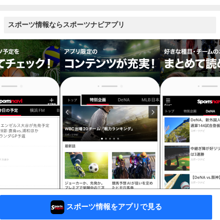
スポーツ情報ならスポーツナビアプリ
スポーツ情報をアプリで見る