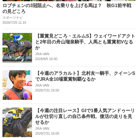
ロブチェンの3冠阻止へ、名乗りを上げる馬は？ 秋G1前半戦
の見どころ
スポーツナビ
2026/7/25 11:10
【重賞見どころ・エルムS】ウェイワードアクト
と2年目の舟山瑠泉騎手、人馬とも重賞初Vなる
か
JRA-VAN
2026/8/5 16:00
【今週のアラカルト】北村友一騎手、クイーンS
でJRA全10場重賞制覇なるか
JRA-VAN
2026/7/31 16:00
【今週の注目レース】GIで1番人気アンドゥーリ
ルが仕切り直しの自己条件戦、復活の走りを見
せるか
JRA-VAN
2026/7/31 16:00