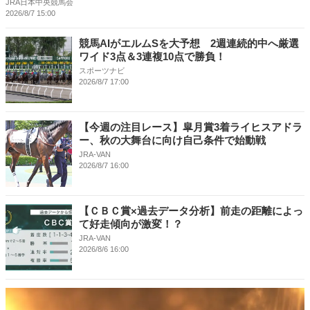
JRA日本中央競馬会
2026/8/7 15:00
競馬AIがエルムSを大予想 2週連続的中へ厳選
ワイド3点＆3連複10点で勝負！
スポーツナビ
2026/8/7 17:00
【今週の注目レース】皐月賞3着ライヒスアドラ
ー、秋の大舞台に向け自己条件で始動戦
JRA-VAN
2026/8/7 16:00
【ＣＢＣ賞×過去データ分析】前走の距離によっ
て好走傾向が激変！？
JRA-VAN
2026/8/6 16:00