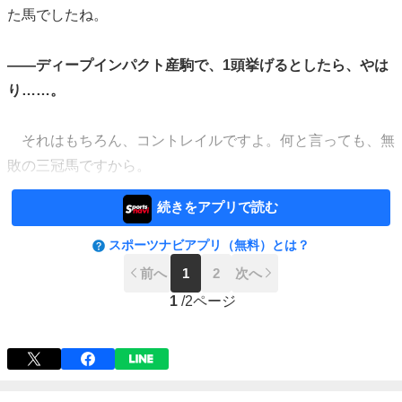
た馬でしたね。
――ディープインパクト産駒で、1頭挙げるとしたら、やは
り……。
それはもちろん、コントレイルですよ。何と言っても、無
敗の三冠馬ですから。
続きをアプリで読む
スポーツナビアプリ（無料）とは？
前へ
1
2
次へ
1
/
2ページ