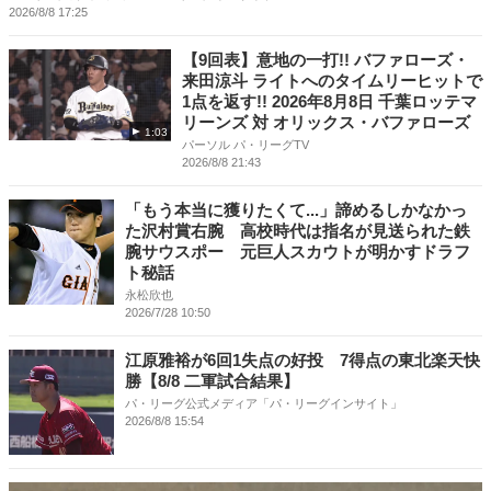
2026/8/8 17:25
【9回表】意地の一打!! バファローズ・
来田涼斗 ライトへのタイムリーヒットで
1点を返す!! 2026年8月8日 千葉ロッテマ
リーンズ 対 オリックス・バファローズ
1:03
パーソル パ・リーグTV
2026/8/8 21:43
「もう本当に獲りたくて...」諦めるしかなかっ
た沢村賞右腕 高校時代は指名が見送られた鉄
腕サウスポー 元巨人スカウトが明かすドラフ
ト秘話
永松欣也
2026/7/28 10:50
江原雅裕が6回1失点の好投 7得点の東北楽天快
勝【8/8 二軍試合結果】
パ・リーグ公式メディア「パ・リーグインサイト」
2026/8/8 15:54