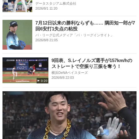
データスタジアム株式会社
2026/8/1 11:20
7月12日以来の勝利ならずも…… 隅田知一郎が7
回6安打1失点の粘投
パ・リーグ公式メディア「パ・リーグインサイト」
2026/8/8 21:05
9回表、S.レイノルズ選手が157km/hの
ストレートで空振り三振を奪う！
横浜DeNAベイスターズ
2026/8/8 22:03
0:20