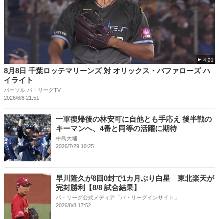
4:21
8月8日 千葉ロッテマリーンズ 対 オリックス・バファローズ ハ
イライト
パーソル パ・リーグTV
2026/8/8 21:51
一軍復帰後の林安可に自他とも手応え 後半戦の
キーマンへ、4番と同等の活躍に期待
中島大輔
2026/7/29 10:25
早川隆久が8回0封で1カ月ぶり白星 東北楽天が
完封勝利【8/8 試合結果】
パ・リーグ公式メディア「パ・リーグインサイト」
2026/8/8 17:52