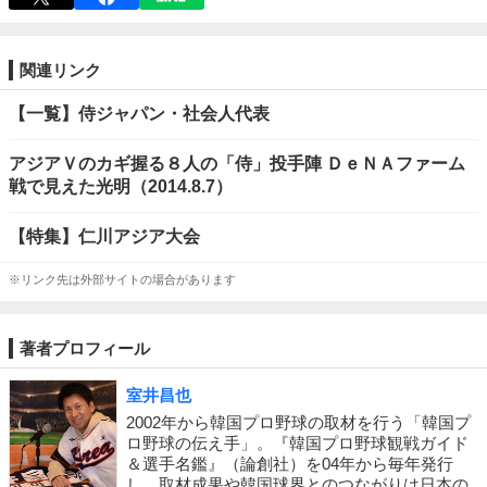
関連リンク
【一覧】侍ジャパン・社会人代表
アジアＶのカギ握る８人の「侍」投手陣 ＤｅＮＡファーム
戦で見えた光明（2014.8.7）
【特集】仁川アジア大会
※リンク先は外部サイトの場合があります
著者プロフィール
室井昌也
2002年から韓国プロ野球の取材を行う「韓国プ
ロ野球の伝え手」。『韓国プロ野球観戦ガイド
＆選手名鑑』（論創社）を04年から毎年発行
し、取材成果や韓国球界とのつながりは日本の