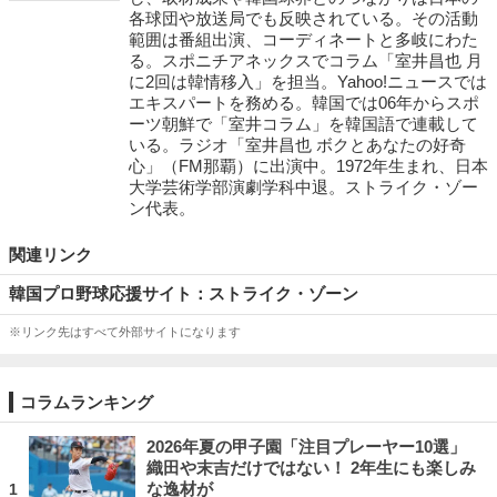
各球団や放送局でも反映されている。その活動
範囲は番組出演、コーディネートと多岐にわた
る。スポニチアネックスでコラム「室井昌也 月
に2回は韓情移入」を担当。Yahoo!ニュースでは
エキスパートを務める。韓国では06年からスポ
ーツ朝鮮で「室井コラム」を韓国語で連載して
いる。ラジオ「室井昌也 ボクとあなたの好奇
心」（FM那覇）に出演中。1972年生まれ、日本
大学芸術学部演劇学科中退。ストライク・ゾー
ン代表。
関連リンク
韓国プロ野球応援サイト：ストライク・ゾーン
※リンク先はすべて外部サイトになります
コラムランキング
2026年夏の甲子園「注目プレーヤー10選」
織田や末吉だけではない！ 2年生にも楽しみ
な逸材が
1