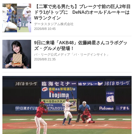
【二軍で光る男たち】ブレーク寸前の巨人2年目
ドラ1がトップに DeNAのオールドルーキーは
Wランクイン
データスタジアム株式会社
2026/8/8 10:45
9日に来場「AKB48」佐藤綺星さんコラボグッ
ズ・グルメが登場！
パ・リーグ公式メディア「パ・リーグインサイト」
2026/8/8 21:35