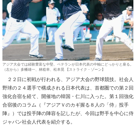
アジア大会では経験豊富な中堅、ベテランが日本代表の中軸にどっかりと座る。
（左から）多幡雄一、林稔幸、松本晃 【ストライク・ゾーン】
２２日に初戦が行われる、アジア大会の野球競技。社会人
野球の２４選手で構成される日本代表は、首都圏での第２回
強化合宿を経て、開催地の韓国・仁川に入った。第１回強化
合宿後のコラム（『アジアＶのカギ握る８人の「侍」投手
陣』）では投手陣の陣容を記したが、今回は野手を中心に侍
ジャパン社会人代表を紹介する。