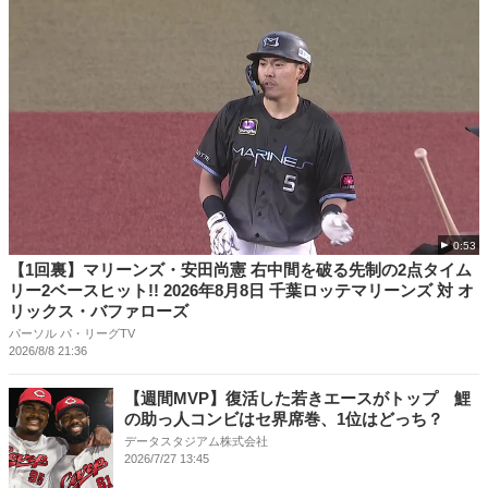
0:53
【1回裏】マリーンズ・安田尚憲 右中間を破る先制の2点タイム
リー2ベースヒット!! 2026年8月8日 千葉ロッテマリーンズ 対 オ
リックス・バファローズ
パーソル パ・リーグTV
2026/8/8 21:36
【週間MVP】復活した若きエースがトップ 鯉
の助っ人コンビはセ界席巻、1位はどっち？
データスタジアム株式会社
2026/7/27 13:45