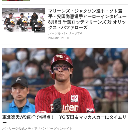
マリーンズ・ジャクソン投手・ソト選
手・安田尚憲選手ヒーローインタビュー
8月8日 千葉ロッテマリーンズ 対 オリッ
クス・バファローズ
7:59
パーソル パ・リーグTV
2026/8/8 21:50
東北楽天が5連打で4得点！ YG安田＆マッカスカーにタイムリ
ー
パ・リーグ公式メディア「パ・リーグインサイト」