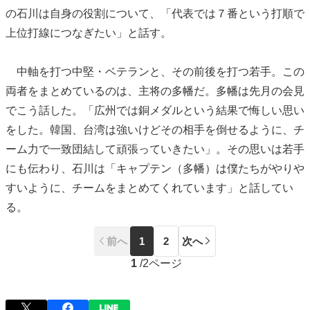
の石川は自身の役割について、「代表では７番という打順で
上位打線につなぎたい」と話す。
中軸を打つ中堅・ベテランと、その前後を打つ若手。この
両者をまとめているのは、主将の多幡だ。多幡は先月の会見
でこう話した。「広州では銅メダルという結果で悔しい思い
をした。韓国、台湾は強いけどその相手を倒せるように、チ
ーム力で一致団結して頑張っていきたい」。その思いは若手
にも伝わり、石川は「キャプテン（多幡）は僕たちがやりや
すいように、チームをまとめてくれています」と話してい
る。
前へ
1
2
次へ
1
/
2ページ