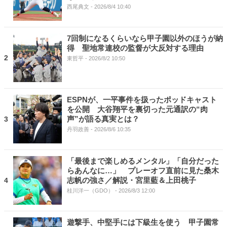
西尾典文
- 2026/8/4 10:40
7回制になるくらいなら甲子園以外のほうが納
得 聖地常連校の監督が大反対する理由
2
東哲平
- 2026/8/2 10:50
ESPNが、一平事件を扱ったポッドキャスト
を公開 大谷翔平を裏切った元通訳の“肉
声”が語る真実とは？
3
丹羽政善
- 2026/8/6 10:35
「最後まで楽しめるメンタル」「自分だった
らあんなに…」 プレーオフ直前に見た桑木
志帆の強さ／解説・宮里藍＆上田桃子
4
桂川洋一（GDO）
- 2026/8/3 12:00
遊撃手、中堅手には下級生を使う 甲子園常