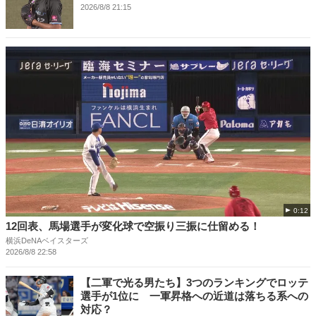
2026/8/8 21:15
0:12
12回表、馬場選手が変化球で空振り三振に仕留める！
横浜DeNAベイスターズ
2026/8/8 22:58
【二軍で光る男たち】3つのランキングでロッテ
選手が1位に 一軍昇格への近道は落ちる系への
対応？