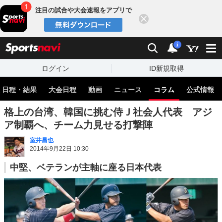
注目の試合や大会速報をアプリで
閉じる
sports
検索
通知
i
ログイン
ID新規取得
 日程・結果
大会日程
動画
ニュース
コラム
公式情報
格上の台湾、韓国に挑む侍Ｊ社会人代表 アジ
ア制覇へ、チーム力見せる打撃陣
室井昌也
2014年9月22日 10:30
中堅、ベテランが主軸に座る日本代表