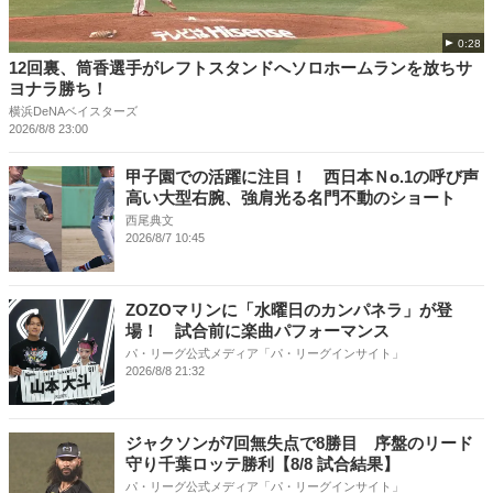
0:28
12回裏、筒香選手がレフトスタンドへソロホームランを放ちサ
ヨナラ勝ち！
横浜DeNAベイスターズ
2026/8/8 23:00
甲子園での活躍に注目！ 西日本Ｎo.1の呼び声
高い大型右腕、強肩光る名門不動のショート
西尾典文
2026/8/7 10:45
ZOZOマリンに「水曜日のカンパネラ」が登
場！ 試合前に楽曲パフォーマンス
パ・リーグ公式メディア「パ・リーグインサイト」
2026/8/8 21:32
ジャクソンが7回無失点で8勝目 序盤のリード
守り千葉ロッテ勝利【8/8 試合結果】
パ・リーグ公式メディア「パ・リーグインサイト」