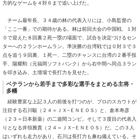
方的なゲームを４対６まで追い上げた。
チーム最年長、３４歳の林の代表入りには、小島監督の
「ここ一番」での期待がある。林は前回大会の中国戦、１対
０で迎えた８回裏２死一塁の場面で、試合を決定づけるセン
ターへの２ランホームラン。準決勝の台湾戦では０対３で３
点を追う９回裏、１死一、二塁のチャンスに台湾の２番手投
手、陽耀勲（元福岡ソフトバンク）から右中間へ同点３ラン
を叩き込み、土壇場で長打力を見せた。
ベテランから若手まで多彩な選手をまとめる主将・
多幡
経験豊富な上記３人の前後を打つのが、プロのスカウトが
注目する石川駿（２４＝ＪＸ−ＥＮＥＯＳ）と、倉本寿彦
（２３＝日本新薬）の二遊間コンビ。そして３度目の代表入
りとなる井領雅貴（２４＝ＪＸ−ＥＮＥＯＳ）だ。この３人
はいずれも走力があり、石川は長打力も兼ね備えている。そ