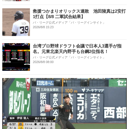
救援つかまりオリックス連敗 池田陵真は2安打
1打点【8/8 二軍試合結果】
パ・リーグ公式メディア「パ・リーグインサイト」
2026/8/8 15:23
台湾プロ野球ドラフト会議で日本人3選手が指
名。元東北楽天内野手も台鋼2位指名！
パ・リーグ公式メディア「パ・リーグインサイト」
2026/8/8 08:00