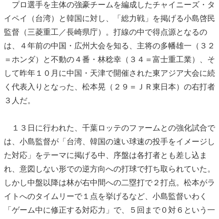
プロ選手を主体の強豪チームを編成したチャイニーズ・タ
イペイ（台湾）と韓国に対し、「総力戦」を掲げる小島啓民
監督（三菱重工／長崎県庁）。打線の中で得点源となるの
は、４年前の中国・広州大会を知る、主将の多幡雄一（３２
＝ホンダ）と不動の４番・林稔幸（３４＝富士重工業）、そ
して昨年１０月に中国・天津で開催された東アジア大会に続
く代表入りとなった、松本晃（２９＝ＪＲ東日本）の右打者
３人だ。
１３日に行われた、千葉ロッテのファームとの強化試合で
は、小島監督が「台湾、韓国の速い球速の投手をイメージし
た対応」をテーマに掲げる中、序盤は各打者とも差し込ま
れ、意図しない形での逆方向への打球で打ち取られていた。
しかし中盤以降は林が右中間への二塁打で２打点。松本がラ
イトへのタイムリーで１点を挙げるなど、小島監督いわく
「ゲーム中に修正する対応力」で、５回まで０対６という一