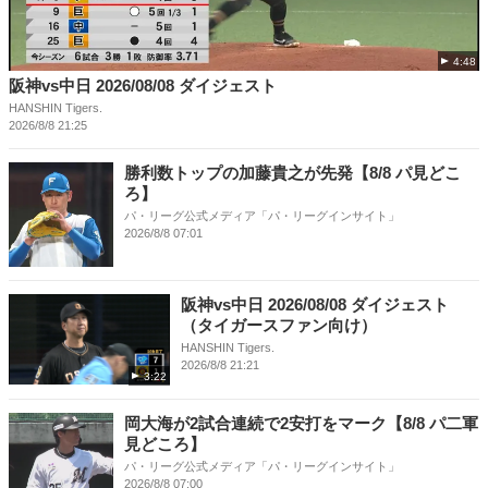
4:48
阪神vs中日 2026/08/08 ダイジェスト
HANSHIN Tigers.
2026/8/8 21:25
勝利数トップの加藤貴之が先発【8/8 パ見どこ
ろ】
パ・リーグ公式メディア「パ・リーグインサイト」
2026/8/8 07:01
阪神vs中日 2026/08/08 ダイジェスト
（タイガースファン向け）
HANSHIN Tigers.
2026/8/8 21:21
3:22
岡大海が2試合連続で2安打をマーク【8/8 パ二軍
見どころ】
パ・リーグ公式メディア「パ・リーグインサイト」
2026/8/8 07:00