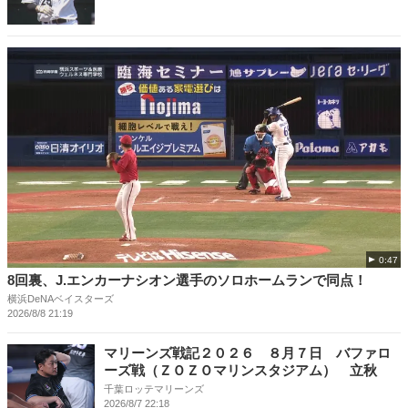
0:47
8回裏、J.エンカーナシオン選手のソロホームランで同点！
横浜DeNAベイスターズ
2026/8/8 21:19
マリーンズ戦記２０２６ ８月７日 バファロ
ーズ戦（ＺＯＺＯマリンスタジアム） 立秋
千葉ロッテマリーンズ
2026/8/7 22:18