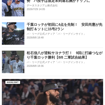
勢 パ投手は規定未到達右腕がトップに
データスタジアム株式会社
2026/7/29 14:05
千葉ロッテが初回に4点を先制！ 安田尚憲が先
制打＆ソトに15号2ラン
パ・リーグ公式メディア「パ・リーグインサイト」
2026/8/8 18:48
松石信八が逆転サヨナラ打！ 9回に打線つなが
り千葉ロッテ勝利【8/8 二軍試合結果】
パ・リーグ公式メディア「パ・リーグインサイト」
2026/8/8 18:36