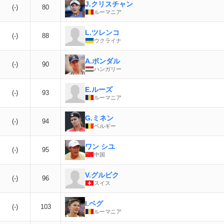
J.クリスチャン
(-)
80
ルーマニア
L.ツレンコ
(-)
88
ウクライナ
A.ボンダル
(-)
90
ハンガリー
E.ルーズ
(-)
93
ルーマニア
G.ミネン
(-)
94
ベルギー
ワン シユ
(-)
95
中国
V.グルビク
(-)
96
スイス
I.ベグ
(-)
103
ルーマニア