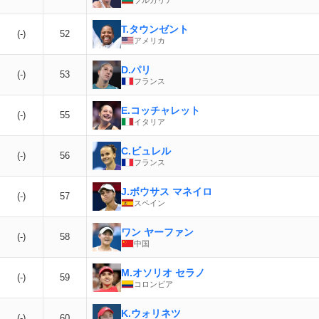
T.タウンゼント
(-)
52
アメリカ
D.パリ
(-)
53
フランス
E.コッチャレット
(-)
55
イタリア
C.ビュレル
(-)
56
フランス
J.ボウサス マネイロ
(-)
57
スペイン
ワン ヤーファン
(-)
58
中国
M.オソリオ セラノ
(-)
59
コロンビア
K.ウォリネツ
(-)
60