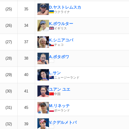
D.ヤストレムスカ
(25)
35
ウクライナ
K.ボウルター
(26)
34
イギリス
K.シニアコバ
(27)
37
チェコ
A.ポタポワ
(28)
38
L.サン
(29)
40
ニュージーランド
ユアン ユエ
(30)
41
中国
M.リネッテ
(31)
45
ポーランド
V.クデルメトバ
(32)
39