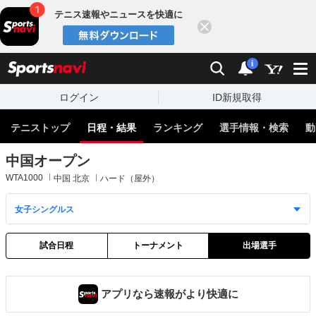
テニス速報やニュースを快適に
閉じる
スポーツナビ
検索
通知
i
ログイン
ID新規取得
テニストップ
日程・結果
ランキング
選手情報・検索
動
中国オープン
WTA1000
中国 北京
ハード（屋外）
試合日程
トーナメント
出場選手
アプリなら速報がより快適に