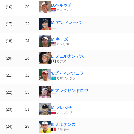
D.ベキッチ
(16)
20
クロアチア
M.アンドレーバ
(17)
22
M.キーズ
(18)
24
アメリカ
L.フェルナンデス
(20)
28
カナダ
Y.プティンツェワ
(21)
32
カザフスタン
E.アレクサンドロワ
(22)
33
M.フレッチ
(23)
31
ポーランド
E.メルテンス
(24)
29
ベルギー