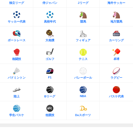
独立リーグ
侍ジャパン
Jリーグ
海外サッカー
サッカー代表
高校年代
競馬
地方競馬
ボートレース
大相撲
フィギュア
カーリング
格闘技
ゴルフ
テニス
卓球
F1
バドミントン
バレーボール
ラグビー
NBA
陸上
Bリーグ
バスケ代表
学生バスケ
他競技
Doスポーツ