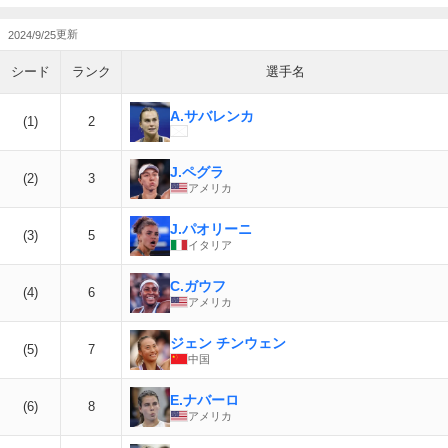
2024/9/25
シード
ランク
選手名
A.サバレンカ
(1)
2
J.ペグラ
(2)
3
アメリカ
J.パオリーニ
(3)
5
イタリア
C.ガウフ
(4)
6
アメリカ
ジェン チンウェン
(5)
7
中国
E.ナバーロ
(6)
8
アメリカ