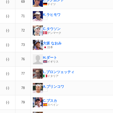
(-)
69
ドイツ
K.ラヒモワ
(-)
71
C.タウソン
(-)
72
デンマーク
大坂 なおみ
(-)
73
日本
H.ダート
(-)
76
イギリス
L.ブロンツェッティ
(-)
77
イタリア
A.ブリンコワ
(-)
78
C.ブスカ
(-)
79
スペイン