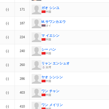
ガオ シンユ
(-)
171
中国
M.サワンカエウ
(-)
187
タイ
マ イエシン
(-)
224
中国
シー ハン
(-)
240
中国
リャン エンシュオ
(-)
260
台湾
ヤオ シンシン
(-)
286
中国
ワン チャン
(-)
403
中国
ワン メイリン
(-)
410
中国