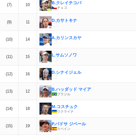
B.クレイチコバ
(7)
10
チェコ
D.カサトキナ
(9)
11
A.カリンスカヤ
(10)
14
L.サムソノワ
(11)
15
D.シナイジェル
(12)
16
B.ハッダッド マイア
(13)
12
ブラジル
M.コスチュク
(14)
18
ウクライナ
P.バドサ ジベール
(15)
19
スペイン