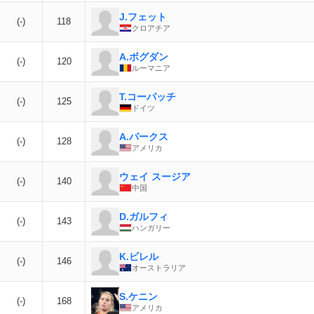
J.フェット
(-)
118
クロアチア
A.ボグダン
(-)
120
ルーマニア
T.コーパッチ
(-)
125
ドイツ
A.パークス
(-)
128
アメリカ
ウェイ スージア
(-)
140
中国
D.ガルフィ
(-)
143
ハンガリー
K.ビレル
(-)
146
オーストラリア
S.ケニン
(-)
168
アメリカ