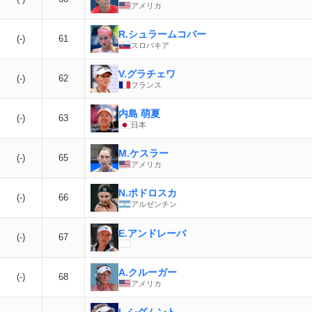
アメリカ
R.シュラームコバー
(-)
61
スロバキア
V.グラチェワ
(-)
62
フランス
内島 萌夏
(-)
63
日本
M.ケスラー
(-)
65
アメリカ
N.ポドロスカ
(-)
66
アルゼンチン
E.アンドレーバ
(-)
67
A.クルーガー
(-)
68
アメリカ
L.シグムント