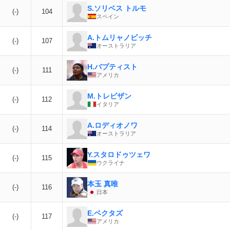
S.ソリベス トルモ
(-)
104
スペイン
A.トムリャノビッチ
(-)
107
オーストラリア
H.バプティスト
(-)
111
アメリカ
M.トレビザン
(-)
112
イタリア
A.ロディオノワ
(-)
114
オーストラリア
Y.スタロドゥツェワ
(-)
115
ウクライナ
本玉 真唯
(-)
116
日本
E.ベクタズ
(-)
117
アメリカ