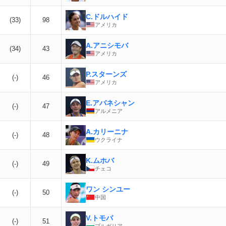
C.ドルハイド
(33)
98
アメリカ
A.アニシモバ
(34)
43
アメリカ
P.スターンズ
(-)
46
アメリカ
E.アバネシャン
(-)
47
アルメニア
A.カリーニナ
(-)
48
ウクライナ
K.ムホバ
(-)
49
チェコ
ワン シンユー
(-)
50
中国
V.トモバ
(-)
51
ブルガリア