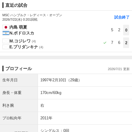
直近の試合
MSC ハンブルク・レディース・オープン
試合終了
2026/7/22(水) 0:20
1回戦
内島 萌夏
5
2
0
N.ポドロスカ
M.コジレワ
(4)
7
6
2
E.プリダンキナ
(4)
プロフィール
2026/7/21
生年月日
1997年2月10日（29歳）
身長・体重
170cm/60kg
利き腕
右
プロ転向年
2011年
シングルス：0回