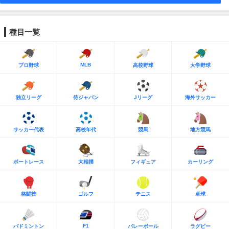
種目一覧
MLB
プロ野球
高校野球
大学野球
独立リーグ
侍ジャパン
Jリーグ
海外サッカー
サッカー代表
高校年代
競馬
地方競馬
ボートレース
大相撲
フィギュア
カーリング
格闘技
ゴルフ
テニス
卓球
F1
バドミントン
バレーボール
ラグビー