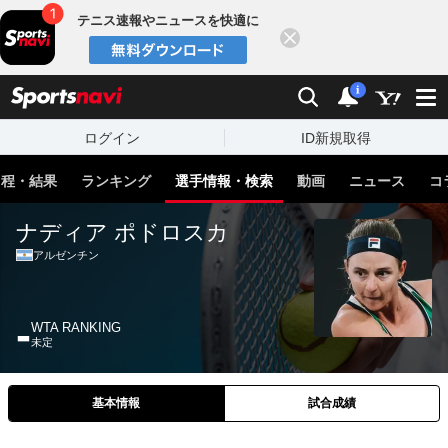
テニス速報やニュースを快適に
閉じる
スポーツナビ
検索
通知
i
ログイン
ID新規取得
日程・結果
ランキング
選手情報・検索
動画
ニュース
コ
ナディア ポドロスカ
アルゼンチン
-
WTA RANKING
未定
基本情報
試合成績