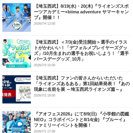
【埼玉西武】8/19(水)・20(木)『ライオンズスポ
ーツアカデミー×biima adventure サマーキャン
プ』開催！！
2026/7/4 13:00
【埼玉西武】＜7/3(金)受注開始＞選手のイラス
トがかわいい！「デフォルメプレイヤーズグッ
ズ」/10月生まれの選手をお祝いしよう！「選手
バースデーグッズ_10月」
2026/7/3 15:00
【埼玉西武】ファンの皆さんからいただいた
「ライオンズあるある」第1回結果発表！『あの
現象に名前を展 ～埼玉西武ライオンズ篇～』
2026/7/2 18:00
『アオフェス2026』にて8/9(日) 『小学館の図鑑
NEO』コラボイベントと8/14(金) 『ブルーイ』
ファミリーイベントを開催！
2026/7/1 17:00