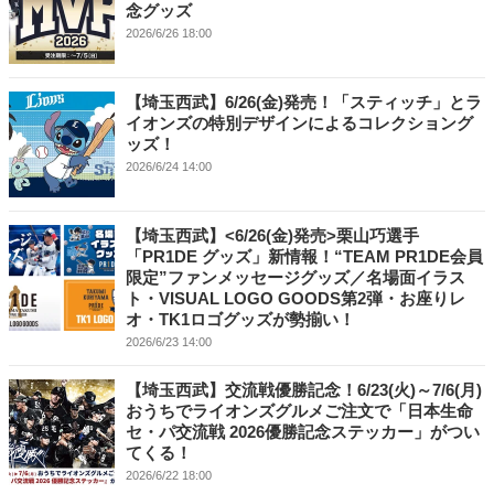
念グッズ
2026/6/26 18:00
【埼玉西武】6/26(金)発売！「スティッチ」とラ
イオンズの特別デザインによるコレクショング
ッズ！
2026/6/24 14:00
【埼玉西武】<6/26(金)発売>栗山巧選手
「PR1DE グッズ」新情報！“TEAM PR1DE会員
限定”ファンメッセージグッズ／名場面イラス
ト・VISUAL LOGO GOODS第2弾・お座りレ
オ・TK1ロゴグッズが勢揃い！
2026/6/23 14:00
【埼玉西武】交流戦優勝記念！6/23(火)～7/6(月)
おうちでライオンズグルメご注文で「日本生命
セ・パ交流戦 2026優勝記念ステッカー」がつい
てくる！
2026/6/22 18:00