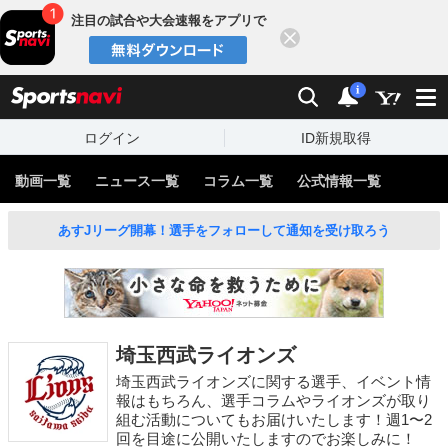
注目の試合や大会速報をアプリで
閉じる
sports
検索
通知
i
ログイン
ID新規取得
動画一覧
ニュース一覧
コラム一覧
公式情報一覧
あすJリーグ開幕！選手をフォローして通知を受け取ろう
埼玉西武ライオンズ
埼玉西武ライオンズに関する選手、イベント情
報はもちろん、選手コラムやライオンズが取り
組む活動についてもお届けいたします！週1〜2
回を目途に公開いたしますのでお楽しみに！