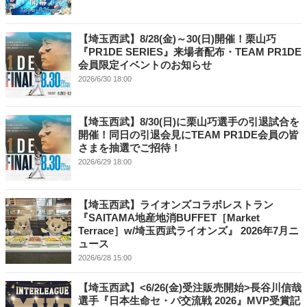
【埼玉西武】8/28(金)～30(日)開催！栗山巧
『PR1DE SERIES』来場者配布・TEAM PR1DE
会員限定イベントのお知らせ
2026/6/30 18:00
【埼玉西武】8/30(日)に栗山巧選手の引退試合を
開催！同日の引退会見にTEAM PR1DE会員の皆
さまを抽選でご招待！
2026/6/29 18:00
【埼玉西武】ライオンズコラボレストラン
『SAITAMA地産地消BUFFET［Market
Terrace］w/埼玉西武ライオンズ』 2026年7月ニ
ュース
2026/6/28 15:00
【埼玉西武】<6/26(金)受注販売開始>長谷川信哉
選手『日本生命セ・パ交流戦 2026』MVP受賞記