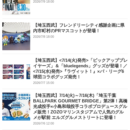
2026/7/9 18:00
【埼玉西武】フレンドリーシティ感謝企画に県
内市町村のPRマスコットが登場！
2026/7/8 18:00
【埼玉西武】<7/14(火)発売>「ピックアッププレ
イヤーズ」＆「bluelegends」グッズが登場！／
<7/15(水)発売>『ラヴィット！』×パ・リーグ6
球団コラボグッズ発売！
2026/7/7 15:00
【埼玉西武】7/14(火)～7/16(木)「埼玉千葉
BALLPARK GOURMET BRIDGE」第2弾！高橋
光成投手×小島和哉投手コラボプロデュースグル
メ販売！ZOZOマリンスタジアムで人気のグル
メが駅前 エルズグルメストリートに登場！
2026/7/6 12:00