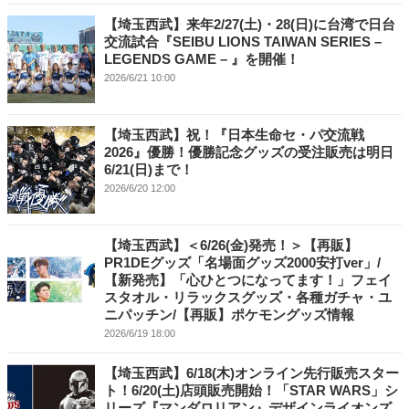
【埼玉西武】来年2/27(土)・28(日)に台湾で日台
交流試合『SEIBU LIONS TAIWAN SERIES –
LEGENDS GAME – 』を開催！
2026/6/21 10:00
【埼玉西武】祝！『日本生命セ・パ交流戦
2026』優勝！優勝記念グッズの受注販売は明日
6/21(日)まで！
2026/6/20 12:00
【埼玉西武】＜6/26(金)発売！＞【再販】
PR1DEグッズ「名場面グッズ2000安打ver」/
【新発売】「心ひとつになってます！」フェイ
スタオル・リラックスグッズ・各種ガチャ・ユ
ニパッチン/【再販】ポケモングッズ情報
2026/6/19 18:00
【埼玉西武】6/18(木)オンライン先行販売スター
ト！6/20(土)店頭販売開始！「STAR WARS」シ
リーズ『マンダロリアン』デザインライオンズ