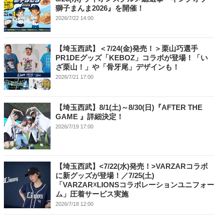
獅子まんま2026』を開催！
2026/7/22 14:00
【埼玉西武】＜7/24(金)発売！＞栗山巧選手
PR1DEグッズ「KEBOZ」コラボが登場！「い
ざ栗山！」や「骨牙尾」デザインも！
2026/7/21 17:00
【埼玉西武】8/1(土)～8/30(日)『AFTER THE
GAME 』詳細決定！
2026/7/19 17:00
【埼玉西武】<7/22(水)発売！>VARZARコラボ
に新グッズが登場！／7/25(土)
「VARZAR☓LIONSコラボレーションユニフォー
ム」圧着サービス実施
2026/7/18 12:00