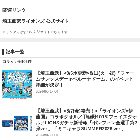
関連リンク
埼玉西武ライオンズ 公式サイト
※リンク先はすべて外部サイトになります
記事一覧
コラム：全903件
【埼玉西武】<8/5水更新>8/11(火・祝)『ファー
ムサンクスデーinベルーナドーム』のイベント
詳細が決定！
2026/8/5 17:00
【埼玉西武】<8/7(金)発売！>『ライオンズ×伊
藤園』コラボタオル／甲斐野100％フェイスタオ
ル／LIONSガチャ新情報「ボンフィン全選手第2
弾ver.」「ミニキャラSUMMER2026 ver.」
2026/8/4 17:00