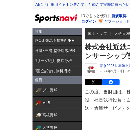
AIに「仕事用イヤホン選んで」と頼んで実際に買った
IDでもっと便利に
新規取得
ログイン
ヤフーショッピ
特集
陸上トップ
大会日
燕OB 競馬予想挑む/PR
株式会社近鉄
髙津×三浦 監督対談/PR
ンサーシップ
Jリーグ戦力 徹底分析
東京2025世界陸上
J国立試合に無料招待
2024年9月30日 13:
種目
プロ野球
この度、当財団は、
役 社長執行役員：白
MLB
送・倉庫サービス）
高校野球
大学野球