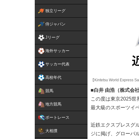
独立リーグ
侍ジャパン
Jリーグ
海外サッカー
サッカー代表
高校年代
【Kintetsu World Express Sa
■白井 由浩（株式会
競馬
この度は東京2025
地方競馬
最大級のスポーツイ
ボートレース
近鉄エクスプレスグ
大相撲
ジに掲げ、グローバ