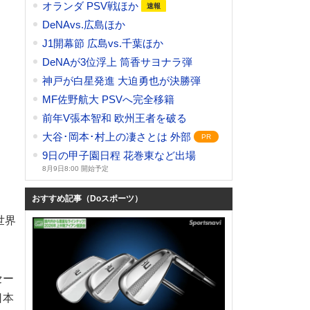
オランダ PSV戦ほか
DeNAvs.広島ほか
J1開幕節 広島vs.千葉ほか
DeNAが3位浮上 筒香サヨナラ弾
神戸が白星発進 大迫勇也が決勝弾
MF佐野航大 PSVへ完全移籍
前年V張本智和 欧州王者を破る
大谷･岡本･村上の凄さとは 外部
9日の甲子園日程 花巻東など出場
8月9日8:00 開始予定
おすすめ記事（Doスポーツ）
世界
セー
日本