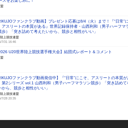
ースをお楽しみに！
連盟
RIKUJOファンクラブ動画】プレゼント応募は8/4（火）まで！『“日常”
、アスリートの本質がある』世界記録保持者・山西利和（男子ハーフマ
競歩）「突き詰めて考えたいから、競歩と相性がいい」
陸上競技連盟
/7/31 16:46
026 U20世界陸上競技選手権大会】結団式レポート＆コメント
連盟
RIKUJOファンクラブ動画発信中】『“日常”にこそ、アスリートの本質が
』第2シリーズ vol.1 山西利和（男子ハーフマラソン競歩）「突き詰めて
いから、競歩と相性がいい」
陸上競技連盟
/7/28 20:35