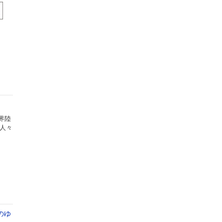
界陸
、人々
のゆ