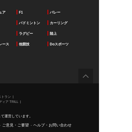
ュア
F1
バレー
バドミントン
カーリング
ラグビー
陸上
レース
他競技
Doスポーツ
ストラン
ィア TRILL
力して運営しています。
-
ご意見・ご要望
-
ヘルプ・お問い合わせ