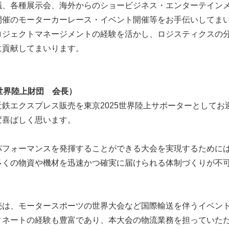
議、各種展示会、海外からのショービジネス・エンターテイン
開催のモーターカーレース・イベント開催等をお手伝いしてま
ロジェクトマネージメントの経験を活かし、ロジスティクスの
に貢献してまいります。
5世界陸上財団 会長）
鉄エクスプレス販売を東京2025世界陸上サポーターとしてお
変喜ばしく思います。
パフォーマンスを発揮することができる大会を実現するために
多くの物資や機材を迅速かつ確実に届けられる体制づくりが不
売は、モータースポーツの世界大会など国際輸送を伴うイベン
ィネートの経験も豊富であり、本大会の物流業務を担っていた