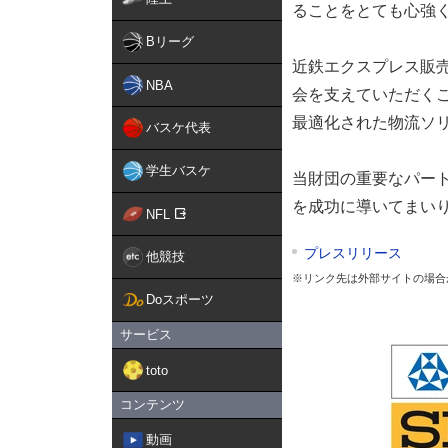
ることをとても心強
Bリーグ
近鉄エクスプレス販
NBA
会を支えていただく
最適化された物流ソ
バスケ代表
学生バスケ
当財団の重要なパー
を成功に導いてまい
NFL
プレスリリース
他競技
※リンク先は外部サイトの場合
Doスポーツ
サービス
toto
コンテンツ
動画