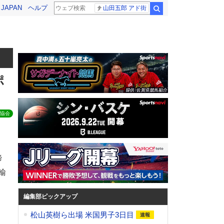
! JAPAN
ヘルプ
山田五郎 アド街
検索
ポ
協会
締
輸
。
編集部ピックアップ
松山英樹ら出場 米国男子3日目