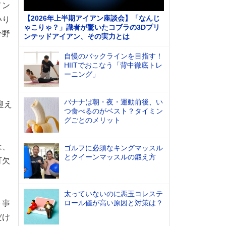
メン
【2026年上半期アイアン座談会】「なんじ
いり
ゃこりゃ？」識者が驚いたコブラの3Dプリ
分野
ンテッドアイアン、その実力とは
自慢のバックラインを目指す！
HIITでおこなう「背中徹底トレ
ーニング」
バナナは朝・夜・運動前後、い
迎え
つ食べるのがベスト？タイミン
グごとのメリット
は、
ゴルフに必須なキングマッスル
とクイーンマッスルの鍛え方
可欠
太っていないのに悪玉コレステ
ト事
ロール値が高い原因と対策は？
だけ