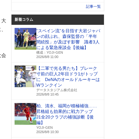
記事一覧
新着コラム
、大
に、
“スペイン流”を目指す大岩ジャパ
ンの顔ぶれ、森保監督の「半年
間続投」が及ぼす影響 識者3人
による緊急座談会【後編】
構成：YOJI-GEN
大会
2026/8/8 11:00
【二軍で光る男たち】ブレーク
寸前の巨人2年目ドラ1がトップ
に DeNAのオールドルーキーは
Wランクイン
データスタジアム株式会社
2026/8/8 10:45
柏、清水、福岡が積極補強……
昇格組も効果的に戦力アップ
J1全20クラブの補強診断【後
編】
YOJI-GEN
2026/8/8 10:30