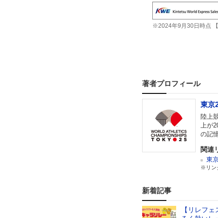
※2024年9月30日時点 
著者プロフィール
東京
陸上
上が
の記
関連
東京
※リン
新着記事
【リレフェ