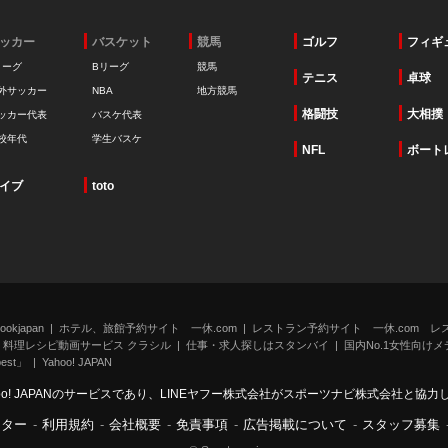
ッカー
バスケット
競馬
ゴルフ
フィギ
リーグ
Bリーグ
競馬
テニス
卓球
外サッカー
NBA
地方競馬
格闘技
大相撲
ッカー代表
バスケ代表
校年代
学生バスケ
NFL
ボート
イブ
toto
kjapan
ホテル、旅館予約サイト 一休.com
レストラン予約サイト 一休.com レ
料理レシピ動画サービス クラシル
仕事・求人探しはスタンバイ
国内No.1女性向けメデ
st」
Yahoo! JAPAN
oo! JAPANのサービスであり、LINEヤフー株式会社がスポーツナビ株式会社と協
ンター
-
利用規約
-
会社概要
-
免責事項
-
広告掲載について
-
スタッフ募集