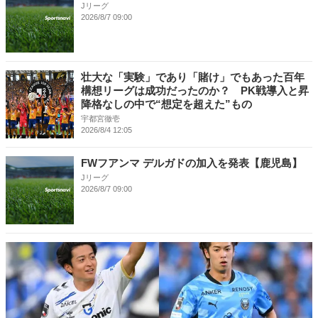
Jリーグ
2026/8/7 09:00
壮大な「実験」であり「賭け」でもあった百年
構想リーグは成功だったのか？ PK戦導入と昇
降格なしの中で“想定を超えた”もの
宇都宮徹壱
2026/8/4 12:05
FWフアンマ デルガドの加入を発表【鹿児島】
Jリーグ
2026/8/7 09:00