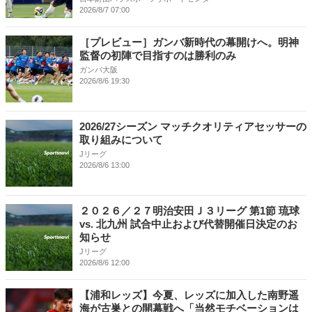
2026/8/7 07:00
［プレビュー］ガンバ新時代の幕開けへ。明神
監督の初陣で目指すのは勝利のみ
ガンバ大阪
2026/8/6 19:30
2026/27シーズン マッチクオリティアセッサーの
取り組みについて
Jリーグ
2026/8/6 13:00
２０２６／２７明治安田Ｊ３リーグ 第1節 琉球
vs. 北九州 試合中止および代替開催日決定のお
知らせ
Jリーグ
2026/8/6 12:00
【浦和レッズ】今夏、レッズに加入した南野遥
海が古巣との開幕戦へ「当然モチベーションは