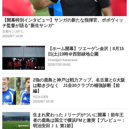
【開幕特別インタビュー】サンガの新たな指揮官、ポポヴィッ
チ監督が語る“新生サンガ”
京都サンガF.C.
2026/8/7 14:00
【ホーム開幕】ツエーゲン金沢｜8月15
日(土)19時＠西部緑地公園
©︎zweigen Kanazawa
2026/7/30 09:00
0:15
2強の鹿島と神戸は戦力アップ、名古屋とG大阪
は動き少なく J1全20クラブの補強診断【前
編】
YOJI-GEN
2026/8/7 10:30
生まれ変わったＪリーグがついに開幕！前年王
者の鹿島は国立で横浜FMと激突【プレビュー：
明治安田Ｊ１ 第1節】