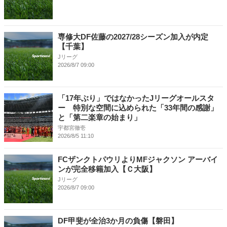
専修大DF佐藤の2027/28シーズン加入が内定
【千葉】
Jリーグ
2026/8/7 09:00
「17年ぶり」ではなかったJリーグオールスタ
ー 特別な空間に込められた「33年間の感謝」
と「第二楽章の始まり」
宇都宮徹壱
2026/8/5 11:10
FCザンクトパウリよりMFジャクソン アーバイ
ンが完全移籍加入【Ｃ大阪】
Jリーグ
2026/8/7 09:00
DF甲斐が全治3か月の負傷【磐田】