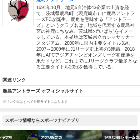
1991年10月、地元5自治体43企業の出資を経
て、茨城県鹿島町（現鹿嶋市）に鹿島アントラ
ーズFCが誕生。鹿角を意味する「アントラー
ズ」というクラブ名は、地域を代表する鹿島神
宮の神鹿にちなみ、茨城県の“いばら”をイメー
ジしている。本拠地は茨城県立カシマサッカー
スタジアム。2000年に国内主要タイトル3冠、
2007～2009年にJ1リーグ史上初の3連覇、2018
年にAFCアジアチャンピオンズリーグ初優勝を
果たすなど、これまでにJリーグクラブ最多とな
る主要タイトル20冠を獲得している。
関連リンク
鹿島アントラーズ オフィシャルサイト
※リンク先はすべて外部サイトになります
スポーツ情報ならスポーツナビアプリ