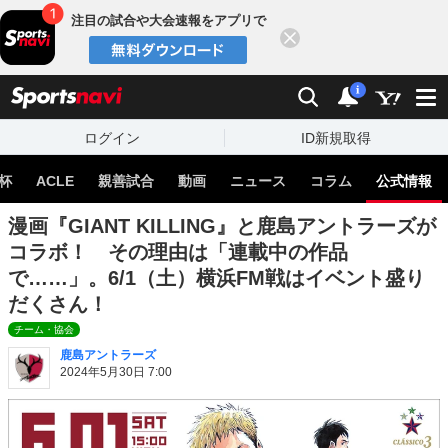
注目の試合や大会速報をアプリで
閉じる
sports
検索
通知
i
ログイン
ID新規取得
杯
ACLE
親善試合
動画
ニュース
コラム
公式情報
漫画『GIANT KILLING』と鹿島アントラーズが
コラボ！ その理由は「連載中の作品
で……」。6/1（土）横浜FM戦はイベント盛り
だくさん！
チーム・協会
鹿島アントラーズ
2024年5月30日 7:00