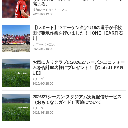
高まる」
浦和レッドダイヤモンズ
2026/8/6 12:00
【レポート】ツエーゲン金沢U18の選手が千枚
田で整地作業を行いました！ | ONE HEART!石
川
ツエーゲン金沢
2026/8/5 19:20
お気に入りクラブの2026/27シーズンユニフォー
ムを合計60名様にプレゼント！【Club J.LEAG
UE】
Jリーグ
2026/8/5 18:00
2026/27シーズン スタジアム実況配信サービス
（おもてなしガイド）実施について
Jリーグ
2026/8/5 18:00