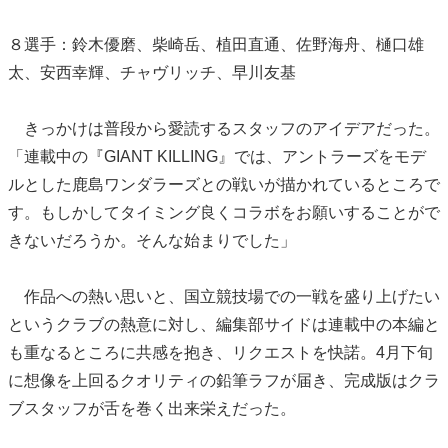
８選手：鈴木優磨、柴崎岳、植田直通、佐野海舟、樋口雄
太、安西幸輝、チャヴリッチ、早川友基
きっかけは普段から愛読するスタッフのアイデアだった。
「連載中の『GIANT KILLING』では、アントラーズをモデ
ルとした鹿島ワンダラーズとの戦いが描かれているところで
す。もしかしてタイミング良くコラボをお願いすることがで
きないだろうか。そんな始まりでした」
作品への熱い思いと、国立競技場での一戦を盛り上げたい
というクラブの熱意に対し、編集部サイドは連載中の本編と
も重なるところに共感を抱き、リクエストを快諾。4月下旬
に想像を上回るクオリティの鉛筆ラフが届き、完成版はクラ
ブスタッフが舌を巻く出来栄えだった。