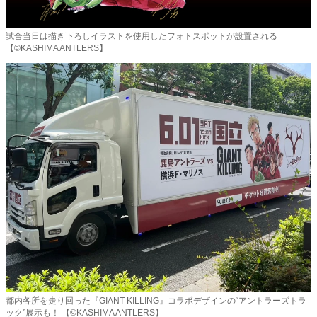
試合当日は描き下ろしイラストを使用したフォトスポットが設置される
【©KASHIMA ANTLERS】
都内各所を走り回った『GIANT KILLING』コラボデザインの“アントラーズトラ
ック”展示も！ 【©KASHIMA ANTLERS】