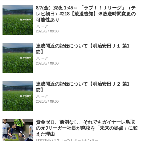
8/7(金）深夜 1:45～ 「ラブ！！Ｊリーグ」（テ
レビ朝日）#218【放送告知】※放送時間変更の
可能性あり
Jリーグ
2026/8/7 09:00
達成間近の記録について【明治安田Ｊ１ 第1
節】
Jリーグ
2026/8/7 09:00
達成間近の記録について【明治安田Ｊ２ 第1
節】
Jリーグ
2026/8/7 09:00
資金ゼロ、前例なし。それでもガイナーレ鳥取
の元Jリーガー社長が廃校を「未来の拠点」に変
えた理由
日本財団パラスポーツサポートセンター