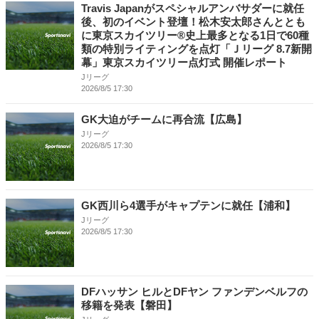
Travis Japanがスペシャルアンバサダーに就任
後、初のイベント登壇！松木安太郎さんととも
に東京スカイツリー®史上最多となる1日で60種
類の特別ライティングを点灯「Ｊリーグ 8.7新開
幕」東京スカイツリー点灯式 開催レポート
Jリーグ
2026/8/5 17:30
GK大迫がチームに再合流【広島】
Jリーグ
2026/8/5 17:30
GK西川ら4選手がキャプテンに就任【浦和】
Jリーグ
2026/8/5 17:30
DFハッサン ヒルとDFヤン ファンデンベルフの
移籍を発表【磐田】