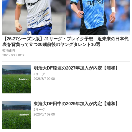
【26-27シーズン版】J1リーグ・ブレイク予想 近未来の日本代
表を背負って立つ20歳前後のヤングタレント10選
菊地正典
2026/7/30 10:30
明治大DF稲垣の2027年加入が内定【浦和】
Jリーグ
2026/8/7 09:00
東海大DF田中の2029年加入が内定【浦和】
Jリーグ
2026/8/7 09:00