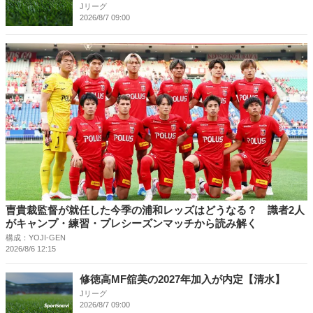
Jリーグ
2026/8/7 09:00
曺貴裁監督が就任した今季の浦和レッズはどうなる？ 識者2人
がキャンプ・練習・プレシーズンマッチから読み解く
構成：YOJI-GEN
2026/8/6 12:15
修徳高MF舘美の2027年加入が内定【清水】
Jリーグ
2026/8/7 09:00