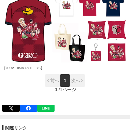
【©KASHIMA ANTLERS】
前へ
1
次へ
1
/
1ページ
関連リンク