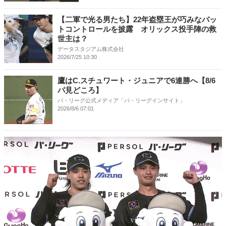
【二軍で光る男たち】22年盗塁王が巧みなバッ
トコントロールを披露 オリックス投手陣の救
世主は？
データスタジアム株式会社
2026/7/25 10:30
鷹はC.スチュワート・ジュニアで6連勝へ【8/6
パ見どころ】
パ・リーグ公式メディア「パ・リーグインサイト」
2026/8/6 07:01