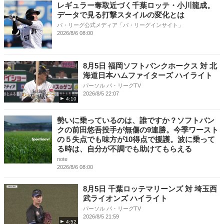
レギュラー奪取近づく千葉ロッテ・小川龍成。
データで見る打撃スタイルの変化とは
パ・リーグ公式メディア「パ・リーグインサイト」
2026/8/6 08:00
8月5日 福岡ソフトバンクホークス 対 北
海道日本ハムファイターズ ハイライト
パーソル パ・リーグTV
2026/8/5 22:07
4:10
勢いに乗っているのは、誰ですか？ソフトバン
クの前田悠吾投手が無傷の9連勝。今季ワースト
の５失点でも味方が10得点で援護。波に乗って
る時は、自分が不調でも助けてもらえる
note
2026/8/6 08:00
8月5日 千葉ロッテマリーンズ 対 埼玉西
武ライオンズ ハイライト
パーソル パ・リーグTV
2026/8/5 21:59
4:52