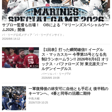
サブロー監督も出場！ OBによる「マリーンズスペシャルゲー
ム2026」開催
パ・リーグ公式メディア「パ・リーグインサイト」
2026/8/6 14:12
【1回表】打った瞬間確信!! イーグル
ス・マッカスカー 今季第15号となる先
制2ランホームラン!! 2026年8月6日 オリ
ックス・バファローズ 対 東北楽天ゴー
0:51
ルデンイーグルス
パーソル パ・リーグTV
2026/8/6 19:08
一軍復帰後の林安可に自他とも手応え 後半戦の
キーマンへ、4番と同等の活躍に期待
中島大輔
2026/7/29 10:25