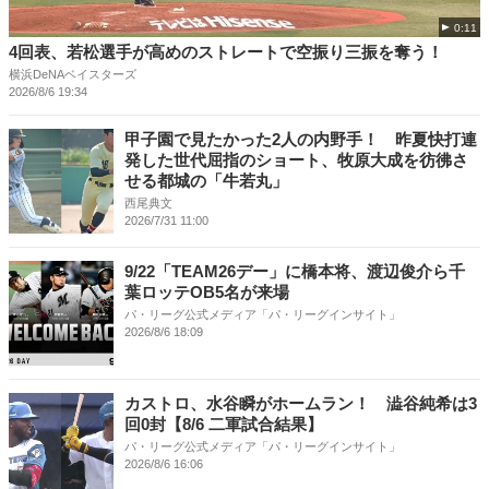
0:11
4回表、若松選手が高めのストレートで空振り三振を奪う！
横浜DeNAベイスターズ
2026/8/6 19:34
甲子園で見たかった2人の内野手！ 昨夏快打連
発した世代屈指のショート、牧原大成を彷彿さ
せる都城の「牛若丸」
西尾典文
2026/7/31 11:00
9/22「TEAM26デー」に橋本将、渡辺俊介ら千
葉ロッテOB5名が来場
パ・リーグ公式メディア「パ・リーグインサイト」
2026/8/6 18:09
カストロ、水谷瞬がホームラン！ 澁谷純希は3
回0封【8/6 二軍試合結果】
パ・リーグ公式メディア「パ・リーグインサイト」
2026/8/6 16:06