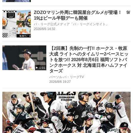
ZOZOマリン外周に韓国屋台グルメが登場！ 9/
19はビール半額デーも開催
パ・リーグ公式メディア「パ・リーグインサイト」
2026/8/6 14:32
【2回裏】先制の一打!! ホークス・牧原
大成 ライトへのタイムリー2ベースヒッ
トを放つ!! 2026年8月6日 福岡ソフトバ
ンクホークス 対 北海道日本ハムファイ
1:01
ターズ
パーソル パ・リーグTV
2026/8/6 19:27