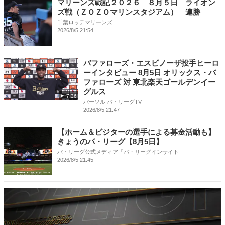
マリーンズ戦記２０２６ ８月５日 ライオン
ズ戦（ＺＯＺＯマリンスタジアム） 連勝
千葉ロッテマリーンズ
2026/8/5 21:54
バファローズ・エスピノーザ投手ヒーロ
ーインタビュー 8月5日 オリックス・バ
ファローズ 対 東北楽天ゴールデンイー
グルス
7:36
パーソル パ・リーグTV
2026/8/5 21:47
【ホーム＆ビジターの選手による募金活動も】
きょうのパ・リーグ【8月5日】
パ・リーグ公式メディア「パ・リーグインサイト」
2026/8/5 21:45