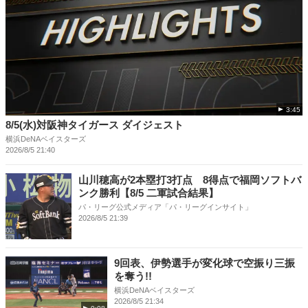
3:45
8/5(水)対阪神タイガース ダイジェスト
横浜DeNAベイスターズ
2026/8/5 21:40
山川穂高が2本塁打3打点 8得点で福岡ソフトバ
ンク勝利【8/5 二軍試合結果】
パ・リーグ公式メディア「パ・リーグインサイト」
2026/8/5 21:39
9回表、伊勢選手が変化球で空振り三振
を奪う!!
横浜DeNAベイスターズ
2026/8/5 21:34