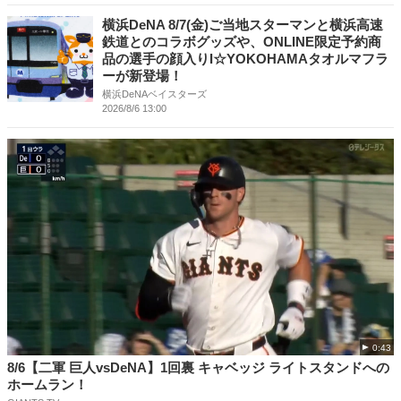
横浜DeNA 8/7(金)ご当地スターマンと横浜高速
鉄道とのコラボグッズや、ONLINE限定予約商
品の選手の顔入りI☆YOKOHAMAタオルマフラ
ーが新登場！
横浜DeNAベイスターズ
2026/8/6 13:00
0:43
8/6【二軍 巨人vsDeNA】1回裏 キャベッジ ライトスタンドへの
ホームラン！