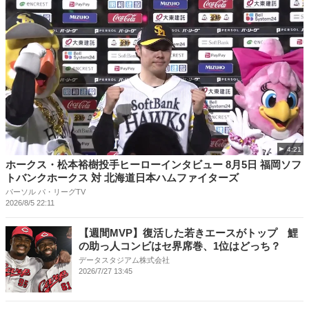
4:21
ホークス・松本裕樹投手ヒーローインタビュー 8月5日 福岡ソフ
トバンクホークス 対 北海道日本ハムファイターズ
パーソル パ・リーグTV
2026/8/5 22:11
【週間MVP】復活した若きエースがトップ 鯉
の助っ人コンビはセ界席巻、1位はどっち？
データスタジアム株式会社
2026/7/27 13:45