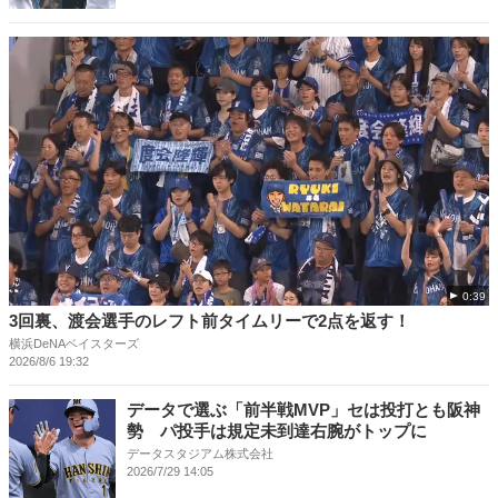
0:39
3回裏、渡会選手のレフト前タイムリーで2点を返す！
横浜DeNAベイスターズ
2026/8/6 19:32
データで選ぶ「前半戦MVP」セは投打とも阪神
勢 パ投手は規定未到達右腕がトップに
データスタジアム株式会社
2026/7/29 14:05