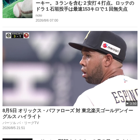
ーキー。３ランを含む２安打４打点。ロッテの
ドラ１石垣投手は最速153キロで１回無失点
note
2026/8/6 07:00
3:50
8月5日 オリックス・バファローズ 対 東北楽天ゴールデンイー
グルス ハイライト
パーソル パ・リーグTV
2026/8/5 21:51