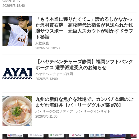
GIANTS TV
2026/8/6 18:40
「もう本当に獲りたくて...」諦めるしかなかっ
た沢村賞右腕 高校時代は指名が見送られた鉄
腕サウスポー 元巨人スカウトが明かすドラフ
ト秘話
永松欣也
2026/7/28 10:50
【ハヤテベンチャーズ静岡】福岡ソフトバンク
ホークス 選手派遣受入のお知らせ
ハヤテベンチャーズ静岡
2026/8/6 13:00
九州の新鮮な魚介を球場で。カンパチ＆鯛のご
まだれ海鮮丼【パ・リーググルメ部 #78】
パ・リーグ公式メディア「パ・リーグインサイト」
2026/8/6 11:30