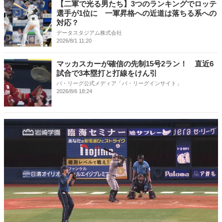
【二軍で光る男たち】3つのランキングでロッテ
選手が1位に 一軍昇格への近道は落ちる系への
対応？
データスタジアム株式会社
2026/8/1 11:20
マッカスカーが確信の先制15号2ラン！ 直近6
試合で3本塁打と打線をけん引
パ・リーグ公式メディア「パ・リーグインサイト」
2026/8/6 18:24