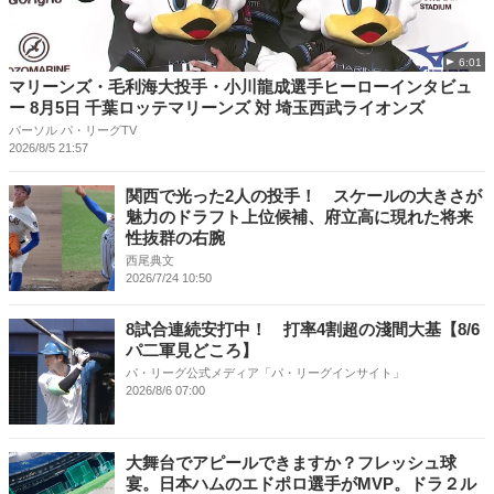
6:01
マリーンズ・毛利海大投手・小川龍成選手ヒーローインタビュ
ー 8月5日 千葉ロッテマリーンズ 対 埼玉西武ライオンズ
パーソル パ・リーグTV
2026/8/5 21:57
関西で光った2人の投手！ スケールの大きさが
魅力のドラフト上位候補、府立高に現れた将来
性抜群の右腕
西尾典文
2026/7/24 10:50
8試合連続安打中！ 打率4割超の淺間大基【8/6
パ二軍見どころ】
パ・リーグ公式メディア「パ・リーグインサイト」
2026/8/6 07:00
大舞台でアピールできますか？フレッシュ球
宴。日本ハムのエドポロ選手がMVP。ドラ２ル