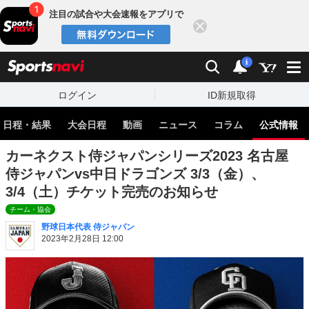
注目の試合や大会速報をアプリで
閉じる
sports
検索
通知
i
ログイン
ID新規取得
 日程・結果
大会日程
動画
ニュース
コラム
公式情報
カーネクスト侍ジャパンシリーズ2023 名古屋
侍ジャパンvs中日ドラゴンズ 3/3（金）、
3/4（土）チケット完売のお知らせ
チーム・協会
野球日本代表 侍ジャパン
2023年2月28日 12:00