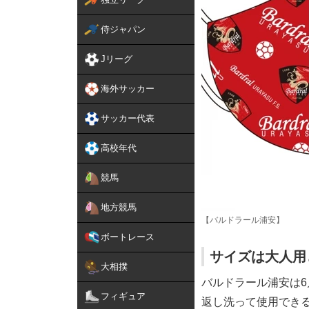
侍ジャパン
Jリーグ
海外サッカー
サッカー代表
高校年代
競馬
地方競馬
【バルドラール浦安】
ボートレース
サイズは大人用
大相撲
バルドラール浦安は6
フィギュア
返し洗って使用でき