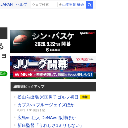
! JAPAN
ヘルプ
山本里菜 離婚
検索
る
ショ
協会
編集部ピックアップ
松山ら出場 米国男子ゴルフ初日
カブスvs.ブルージェイズほか
8月7日1:35 開始予定
広島vs.巨人 DeNAvs.阪神ほか
新庄監督「うれしさ1ミリもない」