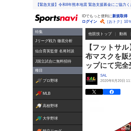
【緊急支援】令和8年熊本地震 緊急支援募金にご協力く
IDでもっと便利に
新規取得
ログイン
［おトク］10
特集
他競技トップ
動画
Jリーグ戦力 徹底分析
【フットサル
仙台育英監督 名将対談
布マスクを販
J国立試合に無料招待
ップにて完全
種目
SAL
プロ野球
2020年6月20日 11:
MLB
高校野球
大学野球
独立リーグ