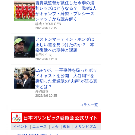
曺貴裁監督が就任した今季の浦
和レッズはどうなる？ 識者2人
がキャンプ・練習・プレシーズ
ンマッチから読み解く
構成：YOJI-GEN
2026/8/6 12:15
アストンマーティン・ホンダは
正しい道を見つけたのか？ 本
格復活への期待と課題
柴田久仁夫
2026/8/6 11:10
ESPNが、一平事件を扱ったポッ
ドキャストを公開 大谷翔平を
裏切った元通訳の“肉声”が語る真
実とは？
丹羽政善
2026/8/6 10:35
コラム一覧
イベント
ニュース
大会
教育
オリンピズム