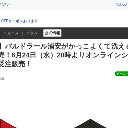
ださい
Yahoo
％OFFクーポンあります
ニュース
コラム
公式情報
】バルドラール浦安がかっこよくて洗え
売！6月24日（水）20時よりオンライン
受注販売！
チーム・
40