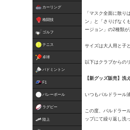
カーリング
「マスク全面に散り
格闘技
ン」と「さりげなくも
ージョン」の2種類
ゴルフ
テニス
サイズは大人用と子ど
卓球
以下はクラブからの
バドミントン
【新グッズ販売】洗
F1
いつもバルドラール
バレーボール
ラグビー
この度、バルドラール
ップにて繰り返し洗
陸上