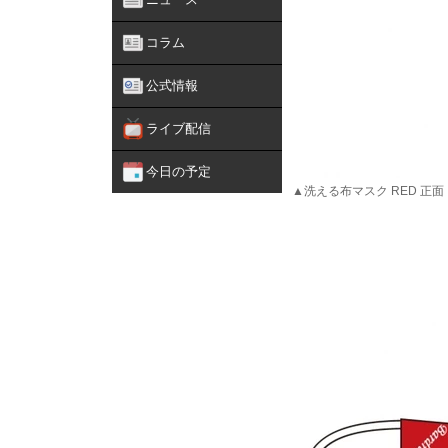
コラム
公式情報
ライブ配信
今日の予定
▲洗える布マスク RED 正