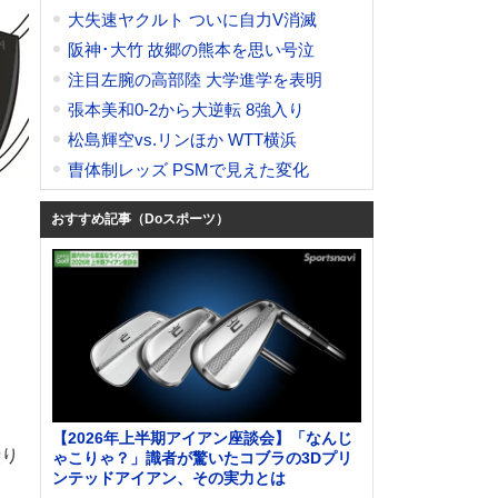
大失速ヤクルト ついに自力V消滅
阪神･大竹 故郷の熊本を思い号泣
注目左腕の高部陸 大学進学を表明
張本美和0-2から大逆転 8強入り
松島輝空vs.リンほか WTT横浜
曺体制レッズ PSMで見えた変化
おすすめ記事（Doスポーツ）
【2026年上半期アイアン座談会】「なんじ
繰り
ゃこりゃ？」識者が驚いたコブラの3Dプリ
ンテッドアイアン、その実力とは