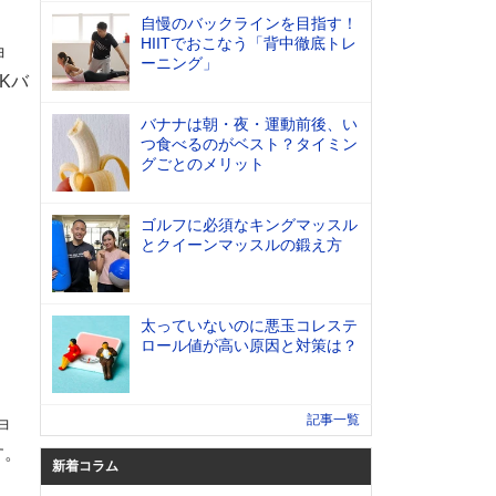
自慢のバックラインを目指す！
HIITでおこなう「背中徹底トレ
ョ
ーニング」
Kバ
バナナは朝・夜・運動前後、い
つ食べるのがベスト？タイミン
グごとのメリット
ゴルフに必須なキングマッスル
とクイーンマッスルの鍛え方
太っていないのに悪玉コレステ
ロール値が高い原因と対策は？
記事一覧
ョ
す。
新着コラム