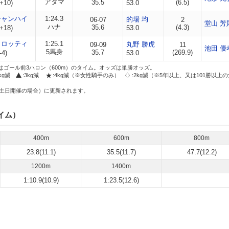
アタマ
35.5
(6.5)
+10)
53.0
シャンハイ
1:24.3
的場 均
06-07
2
堂山 芳
ハナ
35.6
(4.3)
+18)
53.0
ィロッティ
1:25.1
丸野 勝虎
09-09
11
池田 優
5馬身
35.7
(269.9)
-4)
53.0
はゴール前3ハロン（600m）のタイム。オッズは単勝オッズ。
2kg減
:3kg減
:4kg減（※女性騎手のみ）
:2kg減（※5年以上、又は101勝以上
土日開催の場合）に更新されます。
イム）
400m
600m
800m
23.8(11.1)
35.5(11.7)
47.7(12.2)
1200m
1400m
1:10.9(10.9)
1:23.5(12.6)