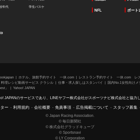
校年代
学生バスケ
NFL
ボート
to
kjapan
ホテル、旅館予約サイト 一休.com
レストラン予約サイト 一休.com レ
料理レシピ動画サービス クラシル
仕事・求人探しはスタンバイ
国内No.1女性向けメデ
st」
Yahoo! JAPAN
oo! JAPANのサービスであり、LINEヤフー株式会社がスポーツナビ株式会社と協
ンター
-
利用規約
-
会社概要
-
免責事項
-
広告掲載について
-
スタッフ募集
© Japan Racing Association.
© 毎日新聞社
© 株式会社グラッドキューブ
© Sportsnavi
© LY Corporation