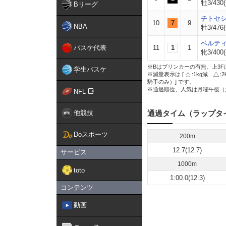
牡3/430(
Bリーグ
チトセ
10
7
9
NBA
牡3/476(
ベルテ
バスケ代表
11
1
1
牝3/400(
※Bはブリンカーの有無。上3F
学生バスケ
※減量表示は [
:1kg減
:
騎手のみ）] です。
※通過順位、人気は月曜午後（
NFL
他競技
通過タイム（ラップタ
Doスポーツ
200m
12.7(12.7)
サービス
1000m
toto
1:00.0(12.3)
コンテンツ
動画