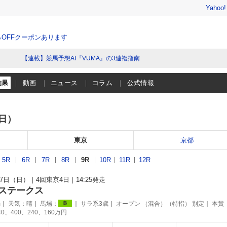
Yahoo
％OFFクーポンあります
【連載】競馬予想AI『VUMA』の3連複指南
結果
動画
ニュース
コラム
公式情報
（日）
東京
京都
5R
6R
7R
8R
9R
10R
11R
12R
月17日（日）
4回東京4日
14:25発走
ステークス
m
天気：
晴
馬場：
サラ系3歳
オープン （混合）（特指） 別定
本賞
良
40、400、240、160万円