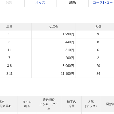
予想
オッズ
結果
コースレコー
馬番
払戻金
人気
3
1,990円
9
3
440円
8
11
310円
6
7
200円
2
3-8
3,960円
20
3-11
11,100円
34
通過順位
馬名
タイム
騎手名
人気
上がり3Fタイ
調教
馬体重/B
着差
斤量
（オッズ）
ム