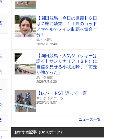
晶
【園田競馬・今日の世麗】６日
広
は７鞍に騎乗 １１Ｒのゴッド
アマベルでメイン制覇へ気合十
分！
馬トク報知
2026/8/6 9:40
【園田競馬・人気ジョッキーは
三
語る】サンリナリア（８Ｒ）に
自信を見せる小牧太騎手「前走
則
が強かった」
馬トク報知
2026/8/6 9:30
一
【レパードS】追って一言
サンケイスポーツ
2026/8/6 9:07
次
ニュース一覧
太
おすすめ記事（Doスポーツ）
弘