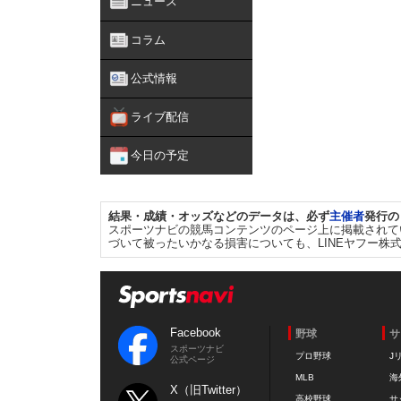
ニュース
コラム
公式情報
ライブ配信
今日の予定
結果・成績・オッズなどのデータは、必ず
主催者
発行の
スポーツナビの競馬コンテンツのページ上に掲載されて
づいて被ったいかなる損害についても、LINEヤフー株
Facebook
野球
サ
スポーツナビ
プロ野球
J
公式ページ
MLB
海
X（旧Twitter）
高校野球
サ