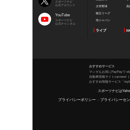
スポーツナビ
公式アカウント
大学野球
高
独立リーグ
YouTube
スポーツナビ
侍ジャパン
公式チャンネル
ライブ
to
おすすめサービス
マンガもお得にPayPayで eboo
自動車情報サイトcarview!
おすすめ情報サービス「mybe
スポーツナビはYah
プライバシーポリシー
-
プライバシーセ