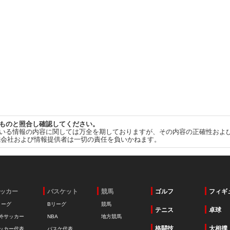
ものと照合し確認してください。
いる情報の内容に関しては万全を期しておりますが、その内容の正確性およ
式会社および情報提供者は一切の責任を負いかねます。
ッカー
バスケット
競馬
ゴルフ
フィギ
リーグ
Bリーグ
競馬
テニス
卓球
外サッカー
NBA
地方競馬
格闘技
大相撲
ッカー代表
バスケ代表