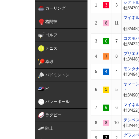
シアト
1
3
3
牡3/470(
カーリング
マイネ
格闘技
2
8
11
ー
牡3/448(
ゴルフ
コスモ
3
6
7
牡3/432(
テニス
プリエ
4
7
8
牝3/448(
卓球
モンタ
5
4
4
牡3/494(
バドミントン
ヤマニ
F1
6
5
5
ト
牡3/490(
バレーボール
マイネ
7
6
6
牡3/422(
ラグビー
テンペ
8
8
10
牡3/444(
陸上
グラス
9
2
2