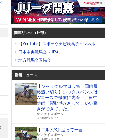
ド
関連リンク（外部）
【YouTube】スポーツナビ競馬チャンネル
日本中央競馬会（JRA）
地方競馬全国協会
新着ニュース
【ジャックルマロワ賞 国内最
終追い切り】シックスペンスは
Wコースで機敏に先着！ 田中
博師「躍動感があって、いい動
きができていた」
サンケイスポーツ
2026/8/6 10:31
師
【エルムS】追って一言
サンケイスポーツ
2026/8/6 10:08