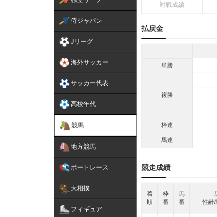
対戦成績
侍ジャパン
払戻金
Jリーグ
海外サッカー
単勝
サッカー代表
複勝
高校年代
競馬
枠連
馬連
地方競馬
競走成績
ボートレース
大相撲
着
枠
馬
順
番
番
性齢/
フィギュア