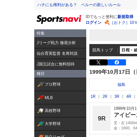
ハチにも権利がある？ ペルーの新しいルール
IDでもっと便利に
新規取得
ログイン
［おトク］10
特集
Jリーグ戦力 徹底分析
競馬トップ
日程・
仙台育英監督 名将対談
J国立試合に無料招待
1999年10月17日
種目
プロ野球
福島
1R
2R
3R
4R
MLB
1999年10
高校野球
アイビー
9R
芝・左 1400
大学野球
金：1600、6
独立リーグ