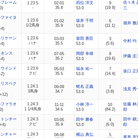
ルフレーム
佐々木 
四位 洋文
1:23.5
02-01
9
-
35.8
(19.9)
0)
53.0
三
ルファイタ
1:23.6
坂井 千明
01-02
6
堀井 雅
1/2馬身
35.9
(11.1)
53.0
-4)
ハリケーン
1:23.6
柴田 善臣
03-03
3
中村 均
ハナ
35.5
(5.6)
-4)
53.0
ミネンス
1:23.6
岡部 幸雄
07-05
8
伊藤 圭
ハナ
35.2
(19.6)
-4)
53.0
ナウインド
1:23.6
福永 祐一
05-03
7
坂口 正
クビ
35.5
(14.4)
-2)
53.0
ンリスペク
1:24.1
蛯名 正義
09-09
1
浅見 秀
3馬身
34.7
(3.8)
53.0
+12)
ルファラオ
1:24.3
佐藤 林
小林 淳一
11-11
10
1 1/4馬身
34.6
(84.2)
0)
53.0
郎
ストシチー
1:24.3
田中 耕
田中 勝春
03-05
4
クビ
35.9
(6.0)
+4)
53.0
郎
ベンチャー
1:24.3
横山 典弘
08-08
5
尾形 充