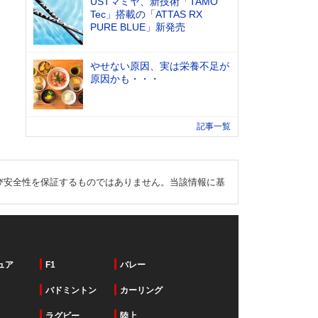
USTマミヤ、新技術「TAMO
Tec」搭載の「ATTAS RX
PURE BLUE」新発売
やせない原因、実は栄養不足が
原因かも・・・
記事一覧
び安全性を保証するものではありません。当該情報に基
ュア
F1
バレー
バドミントン
カーリング
ラグビー
陸上