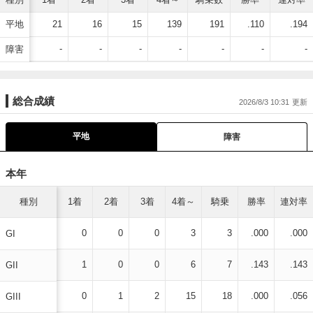
平地
21
16
15
139
191
.110
.194
-
-
-
-
-
-
-
障害
総合成績
2026/8/3 10:31
平地
障害
本年
種別
1着
2着
3着
4着～
騎乗
勝率
連対率
0
0
0
3
3
.000
.000
GI
1
0
0
6
7
.143
.143
GII
0
1
2
15
18
.000
.056
GIII