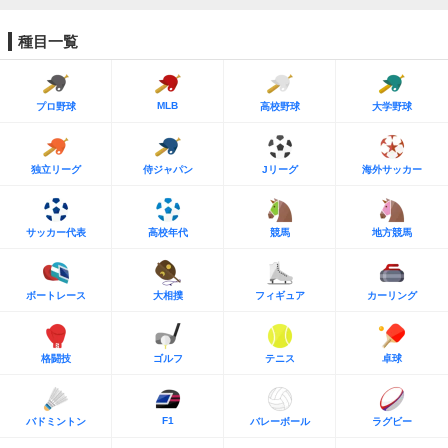
種目一覧
MLB
プロ野球
高校野球
大学野球
独立リーグ
侍ジャパン
Jリーグ
海外サッカー
サッカー代表
高校年代
競馬
地方競馬
ボートレース
大相撲
フィギュア
カーリング
格闘技
ゴルフ
テニス
卓球
F1
バドミントン
バレーボール
ラグビー