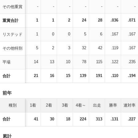
-
-
-
-
-
-
-
その他重賞
1
1
2
24
28
.036
.071
重賞合計
1
0
0
5
6
.167
.167
リステッド
5
2
3
32
42
.119
.167
その他特別
14
13
10
78
115
.122
.235
平場
21
16
15
139
191
.110
.194
合計
前年
種別
1着
2着
3着
4着～
出走
勝率
連対率
合計
41
30
18
224
313
.131
.227
累計