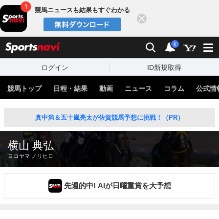
競馬ニュースも結果もすぐわかる
閉じる
スポーツナビ
検索
通知
i
ログイン
ID新規取得
競馬トップ
日程・結果
動画
ニュース
コラム
公式情
真中満＆五十嵐亮太が佐賀競馬予想に挑戦！（PR）
横山 典弘
ヨコヤマ ノリヒロ
先週的中! AIが日曜重賞を大予想