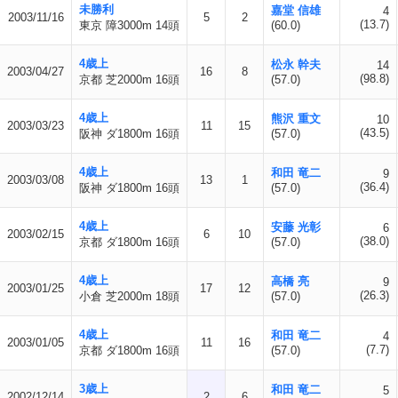
未勝利
嘉堂 信雄
4
2003/11/16
5
2
(13.7)
東京 障3000m 14頭
(60.0)
4歳上
松永 幹夫
14
2003/04/27
16
8
(98.8)
京都 芝2000m 16頭
(57.0)
4歳上
熊沢 重文
10
2003/03/23
11
15
(43.5)
阪神 ダ1800m 16頭
(57.0)
4歳上
和田 竜二
9
2003/03/08
13
1
(36.4)
阪神 ダ1800m 16頭
(57.0)
4歳上
安藤 光彰
6
2003/02/15
6
10
(38.0)
京都 ダ1800m 16頭
(57.0)
4歳上
高橋 亮
9
2003/01/25
17
12
(26.3)
小倉 芝2000m 18頭
(57.0)
4歳上
和田 竜二
4
2003/01/05
11
16
(7.7)
京都 ダ1800m 16頭
(57.0)
3歳上
和田 竜二
5
2002/12/14
2
6