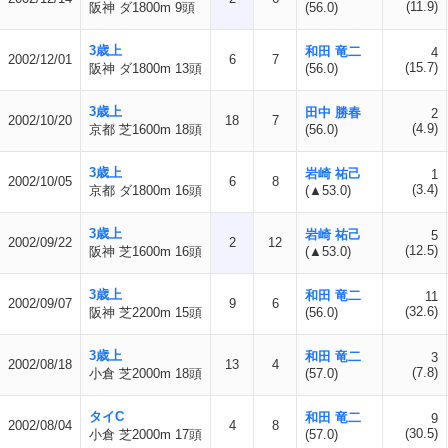
(11.9)
阪神 ダ1800m 9頭
(56.0)
3歳上
和田 竜二
4
2002/12/01
6
7
(15.7)
阪神 ダ1800m 13頭
(56.0)
3歳上
田中 勝春
2
2002/10/20
18
7
(4.9)
京都 芝1600m 18頭
(56.0)
3歳上
岩崎 祐己
1
2002/10/05
6
8
(3.4)
京都 ダ1800m 16頭
(▲53.0)
3歳上
岩崎 祐己
5
2002/09/22
2
12
(12.5)
阪神 芝1600m 16頭
(▲53.0)
3歳上
和田 竜二
11
2002/09/07
9
6
(32.6)
阪神 芝2200m 15頭
(56.0)
3歳上
和田 竜二
3
2002/08/18
13
4
(7.8)
小倉 芝2000m 18頭
(57.0)
タイC
和田 竜二
9
2002/08/04
4
8
(30.5)
小倉 芝2000m 17頭
(57.0)