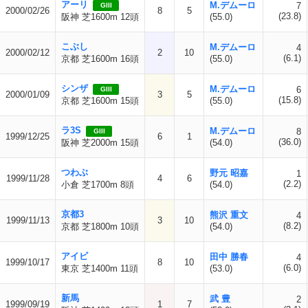
アーリ
M.デムーロ
7
GIII
2000/02/26
8
5
(23.8)
阪神 芝1600m 12頭
(55.0)
こぶし
M.デムーロ
4
2000/02/12
2
10
(6.1)
京都 芝1600m 16頭
(55.0)
シンザ
M.デムーロ
6
GIII
2000/01/09
3
5
(15.8)
京都 芝1600m 15頭
(55.0)
ラ3S
M.デムーロ
8
GIII
1999/12/25
6
1
(36.0)
阪神 芝2000m 15頭
(54.0)
つわぶ
野元 昭嘉
1
1999/11/28
4
6
(2.2)
小倉 芝1700m 8頭
(54.0)
京都3
熊沢 重文
4
1999/11/13
3
10
(8.2)
京都 芝1800m 10頭
(54.0)
アイビ
田中 勝春
4
1999/10/17
8
10
(6.0)
東京 芝1400m 11頭
(53.0)
新馬
武 豊
2
1999/09/19
1
7