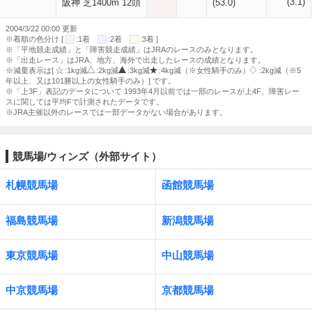
(3.1)
阪神 芝1400m 12頭
(53.0)
2004/3/22 00:00 更新
※着順の色分け [
:1着
:2着
:3着 ]
※「平地競走成績」と「障害競走成績」はJRAのレースのみとなります。
※「出走レース」はJRA、地方、海外で出走したレースの成績となります。
※減量表示は[
:1kg減
:2kg減
:3kg減
:4kg減（※女性騎手のみ）
:2kg減（※5
年以上、又は101勝以上の女性騎手のみ）] です。
※「上3F」表記のデータについて 1993年4月以前では一部のレースが上4F、障害レー
スに関しては平均Fで計測されたデータです。
※JRA主催以外のレースでは一部データがない場合があります。
競馬場/ウィンズ（外部サイト）
札幌競馬場
函館競馬場
福島競馬場
新潟競馬場
東京競馬場
中山競馬場
中京競馬場
京都競馬場