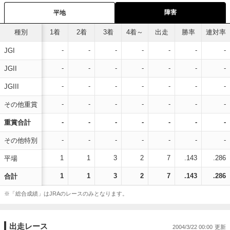
障害
平地
種別
1着
2着
3着
4着～
出走
勝率
連対率
-
-
-
-
-
-
-
JGI
-
-
-
-
-
-
-
JGII
-
-
-
-
-
-
-
JGIII
-
-
-
-
-
-
-
その他重賞
-
-
-
-
-
-
-
重賞合計
-
-
-
-
-
-
-
その他特別
1
1
3
2
7
.143
.286
平場
1
1
3
2
7
.143
.286
合計
※「総合成績」はJRAのレースのみとなります。
出走レース
2004/3/22 00:00