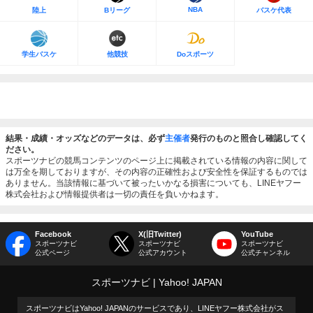
NBA
陸上
Bリーグ
バスケ代表
学生バスケ
他競技
Doスポーツ
結果・成績・オッズなどのデータは、必ず
主催者
発行のものと照合し確認してく
ださい。
スポーツナビの競馬コンテンツのページ上に掲載されている情報の内容に関して
は万全を期しておりますが、その内容の正確性および安全性を保証するものでは
ありません。当該情報に基づいて被ったいかなる損害についても、LINEヤフー
株式会社および情報提供者は一切の責任を負いかねます。
Facebook
X(旧Twitter)
YouTube
スポーツナビ
スポーツナビ
スポーツナビ
公式ページ
公式アカウント
公式チャンネル
スポーツナビ
Yahoo! JAPAN
スポーツナビはYahoo! JAPANのサービスであり、LINEヤフー株式会社がス