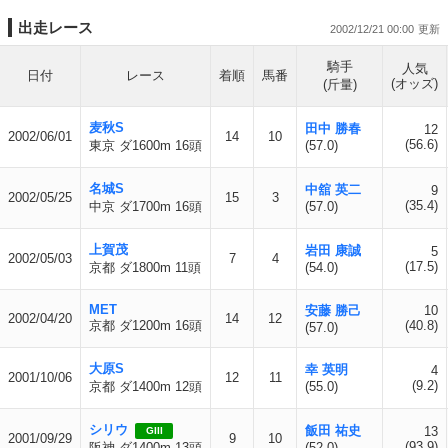
出走レース
2002/12/21 00:00
騎手
人気
日付
レース
着順
馬番
(オッズ)
(斤量)
麦秋S
田中 勝春
12
2002/06/01
14
10
(56.6)
東京 ダ1600m 16頭
(57.0)
名城S
中舘 英二
9
2002/05/25
15
3
(35.4)
中京 ダ1700m 16頭
(57.0)
上賀茂
岩田 康誠
5
2002/05/03
7
4
(17.5)
京都 ダ1800m 11頭
(54.0)
MET
安藤 勝己
10
2002/04/20
14
12
京都 ダ1200m 16頭
(40.8)
(57.0)
大原S
幸 英明
4
2001/10/06
12
11
(9.2)
京都 ダ1400m 12頭
(55.0)
シリウ
飯田 祐史
13
GIII
2001/09/29
9
10
(93.9)
阪神 ダ1400m 13頭
(52.0)