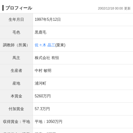
プロフィール
2002/12/18 00:00
生年月日
1997年5月12日
毛色
黒鹿毛
調教師（所属）
佐々木 晶三
(栗東)
馬主
株式会社 有恒
生産者
中村 敏明
産地
浦河町
本賞金
5260万円
付加賞金
57.3万円
収得賞金：平地
平地：1050万円