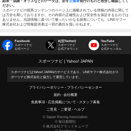
結果・成績・オッズなどのデータは、必ず
主催者
発行のものと照合し確認してく
ださい。
スポーツナビの競馬コンテンツのページ上に掲載されている情報の内容に関して
は万全を期しておりますが、その内容の正確性および安全性を保証するものでは
ありません。当該情報に基づいて被ったいかなる損害についても、LINEヤフー
株式会社および情報提供者は一切の責任を負いかねます。
Facebook
X(旧Twitter)
YouTube
スポーツナビ
スポーツナビ
スポーツナビ
公式ページ
公式アカウント
公式チャンネル
スポーツナビ
Yahoo! JAPAN
スポーツナビはYahoo! JAPANのサービスであり、LINEヤフー株式会社がス
ポーツナビ株式会社と協力して運営しています。
プライバシーポリシー
プライバシーセンター
規約
会社概要
免責事項
広告掲載について
スタッフ募集
ご意見・ご要望
ヘルプ
© Japan Racing Association.
© 毎日新聞社
© 株式会社グラッドキューブ