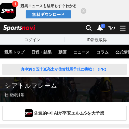
競馬ニュースも結果もすぐわかる
閉じる
スポーツナビ
検索
通知
i
ログイン
ID新規取得
競馬トップ
日程・結果
動画
ニュース
コラム
公式情
真中満＆五十嵐亮太が佐賀競馬予想に挑戦！（PR）
シアトルフレーム
牡 登録抹消
先週的中! AIが平安エルムSを大予想