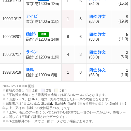
1999/11/13
11
6
(15.5)
東京 芝1400m 12頭
(54.0)
アイビ
四位 洋文
9
1999/10/17
1
3
(19.9)
東京 芝1400m 11頭
(53.0)
函館3
四位 洋文
5
GIII
1999/08/01
6
6
(11.3)
函館 芝1200m 14頭
(53.0)
ラベン
四位 洋文
2
1999/07/17
4
3
(3.0)
函館 芝1200m 11頭
(53.0)
新馬
四位 洋文
1
1999/06/19
1
8
(1.9)
函館 芝1000m 8頭
(53.0)
2002/12/21 00:00 更新
※着順の色分け [
:1着
:2着
:3着 ]
※「平地競走成績」と「障害競走成績」はJRAのレースのみとなります。
※「出走レース」はJRA、地方、海外で出走したレースの成績となります。
※減量表示は[
:1kg減
:2kg減
:3kg減
:4kg減（※女性騎手のみ）
:2kg減（※5
年以上、又は101勝以上の女性騎手のみ）] です。
※「上3F」表記のデータについて 1993年4月以前では一部のレースが上4F、障害レー
スに関しては平均Fで計測されたデータです。
※JRA主催以外のレースでは一部データがない場合があります。