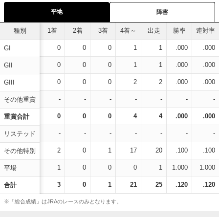
平地
障害
種別
1着
2着
3着
4着～
出走
勝率
連対率
0
0
0
1
1
.000
.000
GI
0
0
0
1
1
.000
.000
GII
0
0
0
2
2
.000
.000
GIII
-
-
-
-
-
-
-
その他重賞
0
0
0
4
4
.000
.000
重賞合計
-
-
-
-
-
-
-
リステッド
2
0
1
17
20
.100
.100
その他特別
1
0
0
0
1
1.000
1.000
平場
3
0
1
21
25
.120
.120
合計
※「総合成績」はJRAのレースのみとなります。