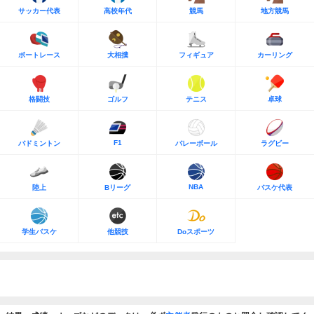
サッカー代表
高校年代
競馬
地方競馬
ボートレース
大相撲
フィギュア
カーリング
格闘技
ゴルフ
テニス
卓球
F1
バドミントン
バレーボール
ラグビー
NBA
陸上
Bリーグ
バスケ代表
学生バスケ
他競技
Doスポーツ