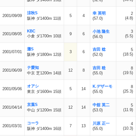
涼秋S
幸 英明
2
2001/09/09
5
4
(4.8)
阪神 ダ1400m 11頭
(57.0)
KBC
小池 隆生
3
2001/08/05
9
6
小倉 ダ1700m 10頭
(5.5)
(56.0)
灘S
吉田 稔
5
2001/07/01
3
6
(18.5)
阪神 ダ1800m 12頭
(52.0)
テ愛知
吉田 稔
8
2001/06/09
12
8
(19.5)
中京 芝1200m 14頭
(55.0)
オアシ
K.デザーモ
8
2001/05/06
5
14
(25.3)
東京 ダ1600m 15頭
(55.0)
京葉S
中舘 英二
5
2001/04/14
12
14
(11.9)
中山 ダ1200m 15頭
(53.0)
コーラ
川原 正一
4
2001/03/31
7
13
(10.3)
阪神 ダ1400m 16頭
(55.0)