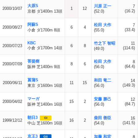
大原S
川原 正一
7
2000/10/07
1
12
(16.2)
京都 ダ1400m 13頭
(52.0)
阿蘇S
松田 大作
7
2000/08/27
6
4
(33.4)
小倉 ダ1700m 8頭
(55.0)
KBC
竹之下 智昭
11
2000/07/23
6
8
小倉 ダ1700m 14頭
(114.6)
(49.0)
菩提樹
松田 大作
8
2000/07/09
8
6
(64.4)
阪神 芝1400m 9頭
(56.0)
菖蒲S
和田 竜二
14
2000/06/11
11
15
(149.3)
東京 ダ1600m 16頭
(56.0)
マーガ
安藤 勝己
12
2000/04/02
15
2
(84.7)
阪神 芝1400m 16頭
(56.0)
朝日3
柴田 善臣
16
GI
1999/12/12
16
2
(141.5)
中山 芝1600m 16頭
(54.0)
京王3
加藤 和宏
8
GII