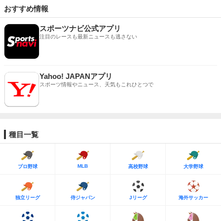
おすすめ情報
スポーツナビ公式アプリ
注目のレースも最新ニュースも逃さない
Yahoo! JAPANアプリ
スポーツ情報やニュース、天気もこれひとつで
種目一覧
MLB
プロ野球
高校野球
大学野球
独立リーグ
侍ジャパン
Jリーグ
海外サッカー