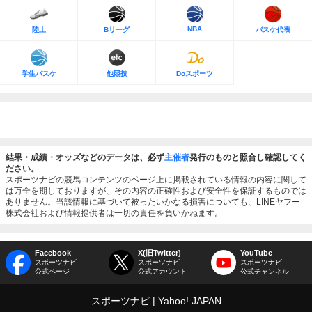
NBA
陸上
Bリーグ
バスケ代表
学生バスケ
他競技
Doスポーツ
結果・成績・オッズなどのデータは、必ず
主催者
発行のものと照合し確認してく
ださい。
スポーツナビの競馬コンテンツのページ上に掲載されている情報の内容に関して
は万全を期しておりますが、その内容の正確性および安全性を保証するものでは
ありません。当該情報に基づいて被ったいかなる損害についても、LINEヤフー
株式会社および情報提供者は一切の責任を負いかねます。
Facebook
X(旧Twitter)
YouTube
スポーツナビ
スポーツナビ
スポーツナビ
公式ページ
公式アカウント
公式チャンネル
スポーツナビ
Yahoo! JAPAN