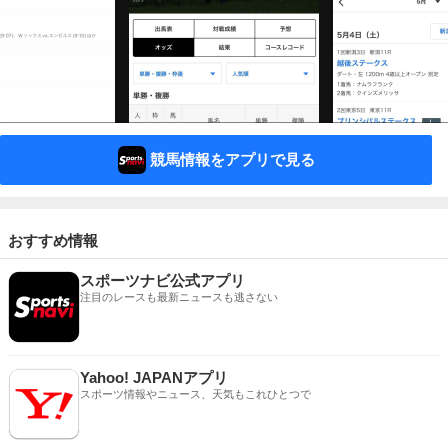
競馬情報をアプリで見る
おすすめ情報
スポーツナビ公式アプリ
注目のレースも最新ニュースも逃さない
Yahoo! JAPANアプリ
スポーツ情報やニュース、天気もこれひとつで