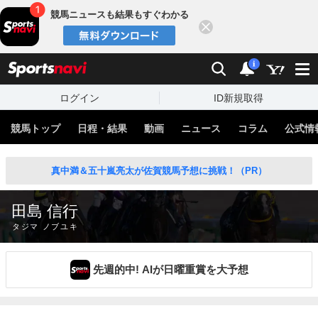
競馬ニュースも結果もすぐわかる
閉じる
スポーツナビ
検索
通知
i
ログイン
ID新規取得
競馬トップ
日程・結果
動画
ニュース
コラム
公式情
真中満＆五十嵐亮太が佐賀競馬予想に挑戦！（PR）
田島 信行
タジマ ノブユキ
先週的中! AIが日曜重賞を大予想