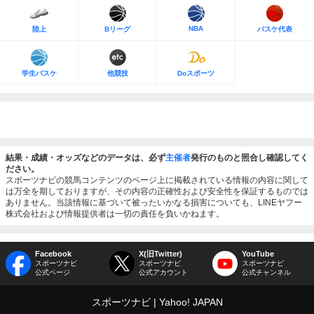
NBA
陸上
Bリーグ
バスケ代表
学生バスケ
他競技
Doスポーツ
結果・成績・オッズなどのデータは、必ず
主催者
発行のものと照合し確認してく
ださい。
スポーツナビの競馬コンテンツのページ上に掲載されている情報の内容に関して
は万全を期しておりますが、その内容の正確性および安全性を保証するものでは
ありません。当該情報に基づいて被ったいかなる損害についても、LINEヤフー
株式会社および情報提供者は一切の責任を負いかねます。
Facebook
X(旧Twitter)
YouTube
スポーツナビ
スポーツナビ
スポーツナビ
公式ページ
公式アカウント
公式チャンネル
スポーツナビ
Yahoo! JAPAN