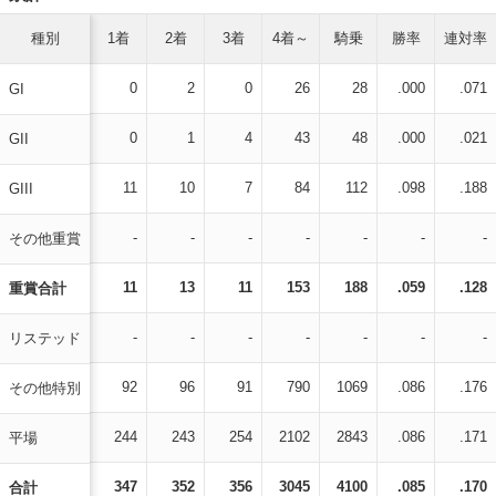
種別
1着
2着
3着
4着～
騎乗
勝率
連対率
0
2
0
26
28
.000
.071
GI
0
1
4
43
48
.000
.021
GII
11
10
7
84
112
.098
.188
GIII
-
-
-
-
-
-
-
その他重賞
11
13
11
153
188
.059
.128
重賞合計
-
-
-
-
-
-
-
リステッド
92
96
91
790
1069
.086
.176
その他特別
244
243
254
2102
2843
.086
.171
平場
347
352
356
3045
4100
.085
.170
合計