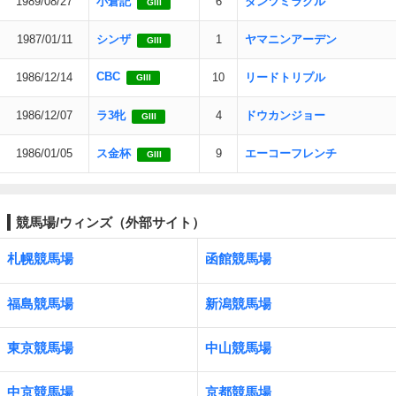
1989/08/27
小倉記
6
ダンツミラクル
GIII
1987/01/11
シンザ
1
ヤマニンアーデン
GIII
CBC
1986/12/14
10
リードトリプル
GIII
1986/12/07
ラ3牝
4
ドウカンジョー
GIII
1986/01/05
ス金杯
9
エーコーフレンチ
GIII
競馬場/ウィンズ（外部サイト）
札幌競馬場
函館競馬場
福島競馬場
新潟競馬場
東京競馬場
中山競馬場
中京競馬場
京都競馬場