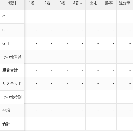
種別
1着
2着
3着
4着～
出走
勝率
連対率
-
-
-
-
-
-
-
GI
-
-
-
-
-
-
-
GII
-
-
-
-
-
-
-
GIII
-
-
-
-
-
-
-
その他重賞
-
-
-
-
-
-
-
重賞合計
-
-
-
-
-
-
-
リステッド
-
-
-
-
-
-
-
その他特別
-
-
-
-
-
-
-
平場
-
-
-
-
-
-
-
合計