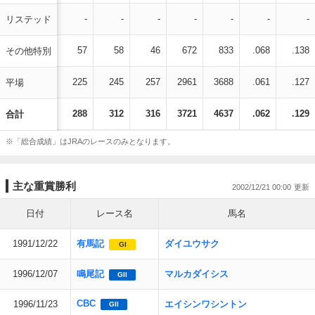
-
-
-
-
-
-
-
リステッド
57
58
46
672
833
.068
.138
その他特別
225
245
257
2961
3688
.061
.127
平場
288
312
316
3721
4637
.062
.129
合計
※「総合成績」はJRAのレースのみとなります。
主な重賞勝利
2002/12/21 00:00
日付
レース名
馬名
1991/12/22
有馬記
ダイユウサク
GI
1996/12/07
鳴尾記
マルカダイシス
GII
CBC
1996/11/23
エイシンワシントン
GII