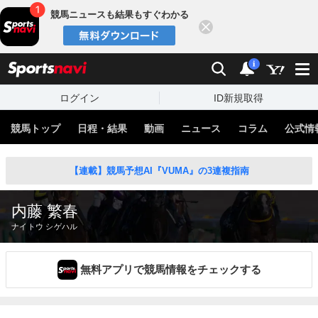
競馬ニュースも結果もすぐわかる
閉じる
スポーツナビ
検索
通知
i
ログイン
ID新規取得
競馬トップ
日程・結果
動画
ニュース
コラム
公式情
【連載】競馬予想AI『VUMA』の3連複指南
内藤 繁春
ナイトウ シゲハル
無料アプリで競馬情報をチェックする