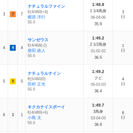
1:48.8
ナチュラルファイン
1 1/4馬身
牡4/460(+4)
3
3
7
7
(-)
郷原 洋行
06-04-06
55.0
35.9
1:49.2
サンゼウス
2 1/2馬身
牡4/468(-2)
1
4
4
4
(-)
柴田 政人
01-02-02
55.0
36.5
1:49.2
ナチュラルナイン
クビ
牝5/460(0)
4
5
5
5
(-)
田村 正光
05-02-03
55.0
36.4
1:49.7
キクカナイスボーイ
3馬身
牡4/480(+6)
6
6
1
1
(-)
小島 太
03-04-03
55.0
36.9