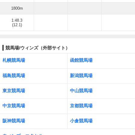
1800m
1:48.3
(12.1)
競馬場/ウィンズ（外部サイト）
札幌競馬場
函館競馬場
福島競馬場
新潟競馬場
東京競馬場
中山競馬場
中京競馬場
京都競馬場
阪神競馬場
小倉競馬場