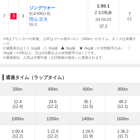
1:50.1
ジングウオー
2 1/2馬身
牡4/496(+8)
7
7
3
3
(-)
岡山 定夫
04-04-03
55.0
37.2
※Bはブリンカーの有無。上3Fはゴール前3ハロン（600m）のタイム。オッズは単勝オ
ッズ。
※減量表示は [
:1kg減
:2kg減
:3kg減
:4kg減（※女性騎手のみ）
:2kg減（※5年以上、又は101勝以上の女性騎手のみ）] です。
※通過順位、人気は月曜午後（土日開催の場合）に更新されます。
通過タイム（ラップタイム）
200m
400m
600m
800m
12.4
24.6
36.1
48.2
(12.4)
(12.2)
(11.5)
(12.1)
1000m
1200m
1400m
1600m
1:00.4
1:12.6
1:24.5
1:36.2
(12.2)
(12.2)
(11.9)
(11.7)