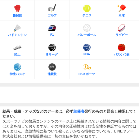
格闘技
ゴルフ
テニス
卓球
F1
バドミントン
バレーボール
ラグビー
NBA
陸上
Bリーグ
バスケ代表
学生バスケ
他競技
Doスポーツ
結果・成績・オッズなどのデータは、必ず
主催者
発行のものと照合し確認してく
ださい。
スポーツナビの競馬コンテンツのページ上に掲載されている情報の内容に関して
は万全を期しておりますが、その内容の正確性および安全性を保証するものでは
ありません。当該情報に基づいて被ったいかなる損害についても、LINEヤフー
株式会社および情報提供者は一切の責任を負いかねます。