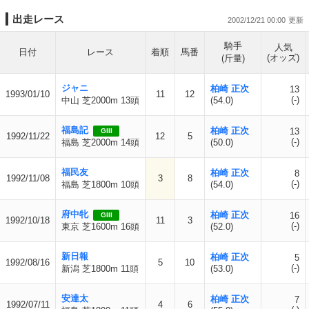
出走レース
2002/12/21 00:00
騎手
人気
日付
レース
着順
馬番
(オッズ)
(斤量)
ジャニ
柏崎 正次
13
1993/01/10
11
12
(-)
中山 芝2000m 13頭
(54.0)
福島記
柏崎 正次
13
GIII
1992/11/22
12
5
(-)
福島 芝2000m 14頭
(50.0)
福民友
柏崎 正次
8
1992/11/08
3
8
(-)
福島 芝1800m 10頭
(54.0)
府中牝
柏崎 正次
16
GIII
1992/10/18
11
3
(-)
東京 芝1600m 16頭
(52.0)
新日報
柏崎 正次
5
1992/08/16
5
10
(-)
新潟 芝1800m 11頭
(53.0)
安達太
柏崎 正次
7
1992/07/11
4
6