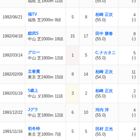
(-)
福島 芝1800m 11頭
(55.0)
福TV
柏崎 正次
4
1992/06/21
5
8
(-)
福島 芝2000m 9頭
(55.0)
総武S
田中 勝春
8
1992/04/18
15
17
(-)
中山 芝2000m 18頭
(55.0)
グロー
C.ナカタニ
5
1992/03/14
1
5
(-)
中山 芝1800m 12頭
(55.0)
立春賞
柏崎 正次
11
1992/02/09
8
14
(-)
東京 芝2400m 15頭
(54.0)
5歳上
柏崎 正次
2
1992/01/19
3
2
(-)
中山 ダ1800m 11頭
(55.0)
Jグラ
河内 洋
4
1991/12/22
6
10
(-)
中山 芝1800m 12頭
(55.0)
初冬特
田村 正光
4
1991/11/16
5
5
(-)
東京 芝1800m 7頭
(55.0)