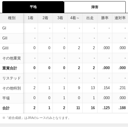
平地
障害
種別
1着
2着
3着
4着～
出走
勝率
連対率
-
-
-
-
-
-
-
GI
-
-
-
-
-
-
-
GII
0
0
0
2
2
.000
.000
GIII
-
-
-
-
-
-
-
その他重賞
0
0
0
2
2
.000
.000
重賞合計
-
-
-
-
-
-
-
リステッド
2
1
1
9
13
.154
.231
その他特別
0
0
1
0
1
.000
.000
平場
2
1
2
11
16
.125
.188
合計
※「総合成績」はJRAのレースのみとなります。