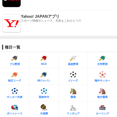
Yahoo! JAPANアプリ
スポーツ情報やニュース、天気もこれひとつで
種目一覧
MLB
プロ野球
高校野球
大学野球
独立リーグ
侍ジャパン
Jリーグ
海外サッカー
サッカー代表
高校年代
競馬
地方競馬
ボートレース
大相撲
フィギュア
カーリング