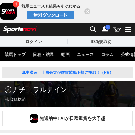
競馬ニュースも結果もすぐわかる
閉じる
スポーツナビ
検索
通知
i
ログイン
ID新規取得
競馬トップ
日程・結果
動画
ニュース
コラム
公式情
真中満＆五十嵐亮太が佐賀競馬予想に挑戦！（PR）
ナチュラルナイン
牝 登録抹消
先週的中! AIが日曜重賞を大予想