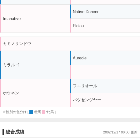
Native Dancer
Imanative
Flolou
カミノリンドウ
Aureole
ミラルゴ
フエリオール
ホウネン
パツセンジヤー
※性別の色分け [
:牡馬
:牝馬 ]
総合成績
2002/12/17 00:00