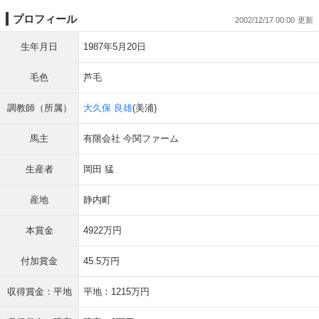
プロフィール
2002/12/17 00:00
生年月日
1987年5月20日
毛色
芦毛
調教師（所属）
大久保 良雄
(美浦)
馬主
有限会社 今関ファーム
生産者
岡田 猛
産地
静内町
本賞金
4922万円
付加賞金
45.5万円
収得賞金：平地
平地：1215万円