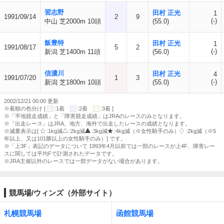
習志野
田村 正光
1
1991/09/14
2
9
(-)
中山 芝2000m 10頭
(55.0)
飯豊特
田村 正光
1
1991/08/17
5
2
(-)
新潟 芝1400m 11頭
(56.0)
信濃川
田村 正光
4
1991/07/20
1
3
(-)
新潟 芝1800m 10頭
(55.0)
2002/12/21 00:00 更新
※着順の色分け [
:1着
:2着
:3着 ]
※「平地競走成績」と「障害競走成績」はJRAのレースのみとなります。
※「出走レース」はJRA、地方、海外で出走したレースの成績となります。
※減量表示は[
:1kg減
:2kg減
:3kg減
:4kg減（※女性騎手のみ）
:2kg減（※5
年以上、又は101勝以上の女性騎手のみ）] です。
※「上3F」表記のデータについて 1993年4月以前では一部のレースが上4F、障害レー
スに関しては平均Fで計測されたデータです。
※JRA主催以外のレースでは一部データがない場合があります。
競馬場/ウィンズ（外部サイト）
札幌競馬場
函館競馬場