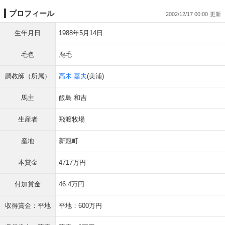
プロフィール
2002/12/17 00:00
生年月日
1988年5月14日
毛色
鹿毛
調教師（所属）
高木 嘉夫
(美浦)
馬主
飯島 和吉
生産者
飛渡牧場
産地
新冠町
本賞金
4717万円
付加賞金
46.4万円
収得賞金：平地
平地：600万円