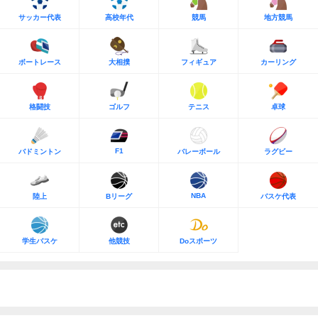
サッカー代表
高校年代
競馬
地方競馬
ボートレース
大相撲
フィギュア
カーリング
格闘技
ゴルフ
テニス
卓球
F1
バドミントン
バレーボール
ラグビー
NBA
陸上
Bリーグ
バスケ代表
学生バスケ
他競技
Doスポーツ