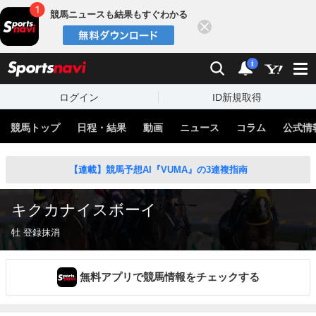
競馬ニュースも結果もすぐわかる
閉じる
スポーツナビ
検索
通知
i
ログイン
ID新規取得
競馬トップ
日程・結果
動画
ニュース
コラム
公式情
【連載】競馬予想AI『VUMA』の3連複指南
キクカナイスボーイ
牡 登録抹消
無料アプリで競馬情報をチェックする