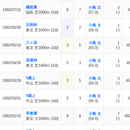
織姫賞
小島 太
3
1992/07/11
8
7
4
(-)
福島 芝2000m 15頭
(57.0)
石和特
小島 太
1
1992/06/06
2
2
(-)
東京 芝1600m 11頭
(56.0)
八ヶ岳
小島 太
1
1992/05/16
3
5
4
(-)
東京 芝2000m 10頭
(55.0)
高尾特
小島 太
1
1992/04/26
5
3
4
(-)
東京 芝1400m 11頭
(55.0)
5歳上
小島 太
3
1992/03/29
3
5
46
(-)
中山 芝1600m 14頭
(56.0)
5歳上
小島 太
3
1992/03/01
5
3
4
(-)
中山 芝1600m 14頭
(56.0)
早春賞
小島 太
7
1992/02/16
8
8
48
(-)
東京 ダ1600m 13頭
(54.0)