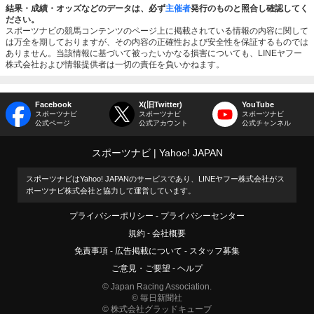
結果・成績・オッズなどのデータは、必ず
主催者
発行のものと照合し確認してく
ださい。
スポーツナビの競馬コンテンツのページ上に掲載されている情報の内容に関して
は万全を期しておりますが、その内容の正確性および安全性を保証するものでは
ありません。当該情報に基づいて被ったいかなる損害についても、LINEヤフー
株式会社および情報提供者は一切の責任を負いかねます。
Facebook
X(旧Twitter)
YouTube
スポーツナビ
スポーツナビ
スポーツナビ
公式ページ
公式アカウント
公式チャンネル
スポーツナビ
Yahoo! JAPAN
スポーツナビはYahoo! JAPANのサービスであり、LINEヤフー株式会社がス
ポーツナビ株式会社と協力して運営しています。
プライバシーポリシー
プライバシーセンター
規約
会社概要
免責事項
広告掲載について
スタッフ募集
ご意見・ご要望
ヘルプ
© Japan Racing Association.
© 毎日新聞社
© 株式会社グラッドキューブ