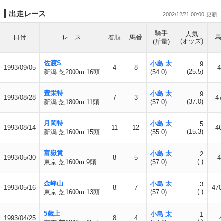
出走レース
2002/12/21 00:00
騎手
人気
日付
レース
着順
馬番
馬
(オッズ)
(斤量)
佐渡S
小島 太
9
1993/09/05
4
8
4
(25.5)
新潟 芝2000m 16頭
(54.0)
豊栄特
小島 太
9
1993/08/28
7
3
4
(37.0)
新潟 芝1800m 11頭
(57.0)
月岡特
小島 太
5
1993/08/14
11
12
4
(15.3)
新潟 芝1600m 15頭
(55.0)
富嶽賞
小島 太
2
1993/05/30
8
5
4
(-)
東京 芝1600m 9頭
(57.0)
金峰山
小島 太
3
1993/05/16
8
7
47
(-)
東京 芝1600m 13頭
(57.0)
5歳上
小島 太
1
1993/04/25
8
4