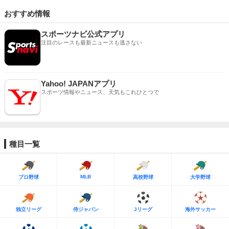
おすすめ情報
スポーツナビ公式アプリ
注目のレースも最新ニュースも逃さない
Yahoo! JAPANアプリ
スポーツ情報やニュース、天気もこれひとつで
種目一覧
MLB
プロ野球
高校野球
大学野球
独立リーグ
侍ジャパン
Jリーグ
海外サッカー