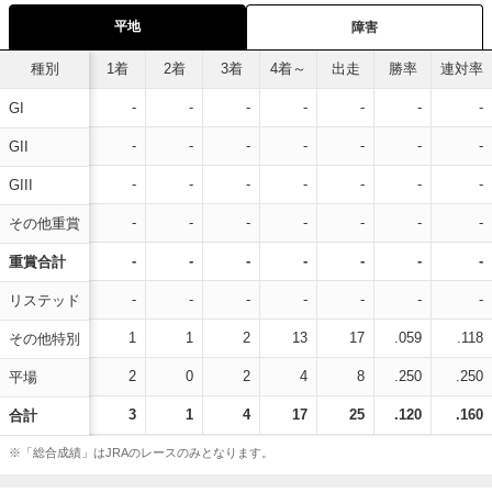
平地
障害
種別
1着
2着
3着
4着～
出走
勝率
連対率
-
-
-
-
-
-
-
GI
-
-
-
-
-
-
-
GII
-
-
-
-
-
-
-
GIII
-
-
-
-
-
-
-
その他重賞
-
-
-
-
-
-
-
重賞合計
-
-
-
-
-
-
-
リステッド
1
1
2
13
17
.059
.118
その他特別
2
0
2
4
8
.250
.250
平場
3
1
4
17
25
.120
.160
合計
※「総合成績」はJRAのレースのみとなります。