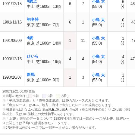
4歳上
小島 太
6
1991/12/15
6
7
46
(-)
中山 芝1600m 13頭
(55.0)
初冬特
小島 太
6
1991/11/16
6
1
4
(-)
東京 芝1800m 7頭
(55.0)
4歳
小島 太
1
1991/06/09
1
11
4
(-)
東京 芝1600m 14頭
(55.0)
ひいら
小島 太
4
1990/12/15
4
4
47
(-)
中山 芝1600m 16頭
(54.0)
新馬
小島 太
1
1990/10/07
1
3
(-)
東京 芝1600m 9頭
(53.0)
2002/12/21 00:00 更新
※着順の色分け [
:1着
:2着
:3着 ]
※「平地競走成績」と「障害競走成績」はJRAのレースのみとなります。
※「出走レース」はJRA、地方、海外で出走したレースの成績となります。
※減量表示は[
:1kg減
:2kg減
:3kg減
:4kg減（※女性騎手のみ）
:2kg減（※5
年以上、又は101勝以上の女性騎手のみ）] です。
※「上3F」表記のデータについて 1993年4月以前では一部のレースが上4F、障害レー
スに関しては平均Fで計測されたデータです。
※JRA主催以外のレースでは一部データがない場合があります。