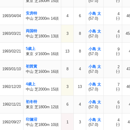
(-)
東京 芝1800m 15頭
(57.0)
安房特
小島 太
4
1993/04/04
4
6
4
(-)
中山 芝2000m 14頭
(57.0)
両国特
小島 太
4
1993/03/21
3
8
45
(-)
中山 芝1800m 13頭
(57.0)
5歳上
小島 太
9
1993/02/21
13
8
(-)
東京 ダ1600m 16頭
(57.0)
初茜賞
小島 太
2
1993/01/10
8
4
4
(-)
中山 芝1600m 16頭
(57.0)
4歳上
小島 太
7
1992/12/20
3
13
4
(-)
中山 芝2000m 15頭
(57.0)
初冬特
小島 太
6
1992/11/21
6
4
(-)
東京 芝1800m 12頭
(57.0)
印旛沼
小島 太
4
1992/09/27
1
3
4
(-)
中山 芝1800m 10頭
(57.0)