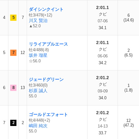
2:01.1
ダイシンクイント
クビ
牡3/478(+12)
6
4
5
7
(14.6)
川又 賢治
07-06
▲52.0
34.1
2:01.1
リライアブルエース
クビ
牡4/488(-8)
2
5
7
12
坂井 瑠星
(6.5)
06-06
☆56.0
34.2
2:01.2
ジェードグリーン
クビ
牡3/460(0)
1
6
8
13
(1.8)
杉原 誠人
09-09
55.0
34.0
2:01.2
ゴールドエフォート
クビ
牝4/448(+2)
12
7
2
2
(47.2)
嶋田 純次
14-13
55.0
33.7