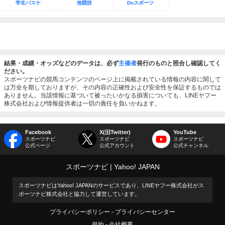
学生バスケ
他競技
Doスポーツ
結果・成績・オッズなどのデータは、必ず
主催者
発行のものと照合し確認してく
ださい。
スポーツナビの競馬コンテンツのページ上に掲載されている情報の内容に関して
は万全を期しておりますが、その内容の正確性および安全性を保証するものでは
ありません。当該情報に基づいて被ったいかなる損害についても、LINEヤフー
株式会社および情報提供者は一切の責任を負いかねます。
Facebook
X(旧Twitter)
YouTube
スポーツナビ
スポーツナビ
スポーツナビ
公式ページ
公式アカウント
公式チャンネル
スポーツナビ
Yahoo! JAPAN
スポーツナビはYahoo! JAPANのサービスであり、LINEヤフー株式会社がス
ポーツナビ株式会社と協力して運営しています。
プライバシーポリシー
プライバシーセンター
規約
会社概要