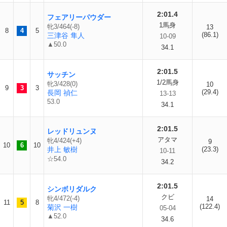
2:01.4
フェアリーパウダー
1馬身
牝3/464(-8)
13
8
4
5
(86.1)
三津谷 隼人
10-09
▲50.0
34.1
2:01.5
サッチン
1/2馬身
牝3/428(0)
10
9
3
3
(29.4)
長岡 禎仁
13-13
53.0
34.1
2:01.5
レッドリュンヌ
アタマ
牝4/424(+4)
9
10
6
10
井上 敏樹
(23.3)
10-11
☆54.0
34.2
2:01.5
シンボリダルク
クビ
牝4/472(-4)
14
11
5
8
(122.4)
菊沢 一樹
05-04
▲52.0
34.6