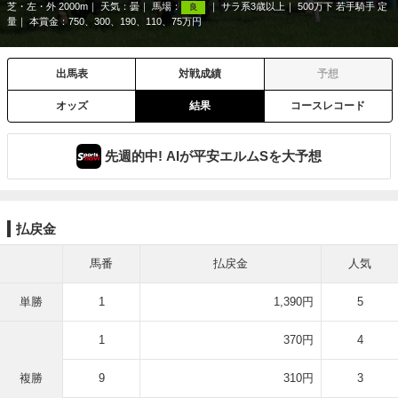
芝・左・外 2000m
天気：
曇
馬場：
サラ系3歳以上
500万下 若手騎手 定
良
量
本賞金：750、300、190、110、75万円
出馬表
対戦成績
予想
オッズ
結果
コースレコード
先週的中! AIが平安エルムSを大予想
払戻金
馬番
払戻金
人気
単勝
1
1,390円
5
1
370円
4
複勝
9
310円
3