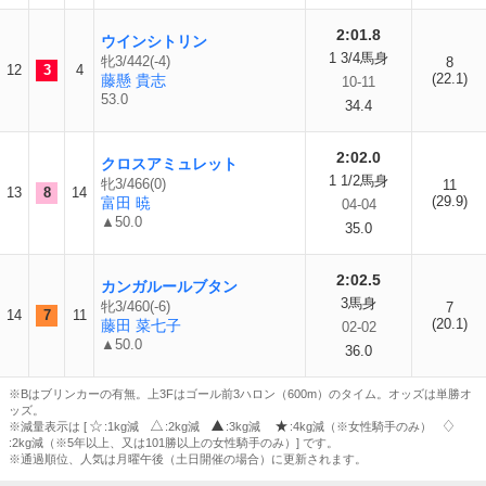
2:01.8
ウインシトリン
1 3/4馬身
牝3/442(-4)
8
12
3
4
(22.1)
藤懸 貴志
10-11
53.0
34.4
2:02.0
クロスアミュレット
1 1/2馬身
牝3/466(0)
11
13
8
14
(29.9)
富田 暁
04-04
▲50.0
35.0
2:02.5
カンガルールブタン
3馬身
牝3/460(-6)
7
14
7
11
(20.1)
藤田 菜七子
02-02
▲50.0
36.0
※Bはブリンカーの有無。上3Fはゴール前3ハロン（600m）のタイム。オッズは単勝オ
ッズ。
※減量表示は [
:1kg減
:2kg減
:3kg減
:4kg減（※女性騎手のみ）
:2kg減（※5年以上、又は101勝以上の女性騎手のみ）] です。
※通過順位、人気は月曜午後（土日開催の場合）に更新されます。