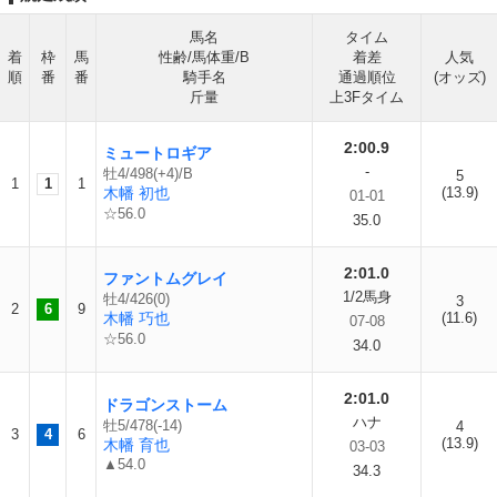
馬名
タイム
着
枠
馬
性齢/馬体重/B
着差
人気
順
番
番
騎手名
通過順位
(オッズ)
斤量
上3Fタイム
2:00.9
ミュートロギア
-
牡4/498(+4)/B
5
1
1
1
木幡 初也
(13.9)
01-01
☆56.0
35.0
2:01.0
ファントムグレイ
1/2馬身
牡4/426(0)
3
2
6
9
木幡 巧也
(11.6)
07-08
☆56.0
34.0
2:01.0
ドラゴンストーム
ハナ
牡5/478(-14)
4
3
4
6
(13.9)
木幡 育也
03-03
▲54.0
34.3