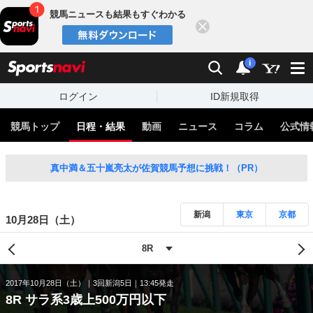
競馬ニュースも結果もすぐわかる
閉じる
スポーツナビ
検索
通知
i
ログイン
ID新規取得
競馬トップ
日程・結果
動画
ニュース
コラム
公式情
真中満＆五十嵐亮太が佐賀競馬予想に挑戦！（PR）
新潟
東京
京都
10月28日（土）
2017年10月28日（土）
3回新潟5日
13:45発走
8R サラ系3歳上500万円以下