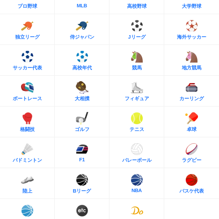
MLB
プロ野球
高校野球
大学野球
独立リーグ
侍ジャパン
Jリーグ
海外サッカー
サッカー代表
高校年代
競馬
地方競馬
ボートレース
大相撲
フィギュア
カーリング
格闘技
ゴルフ
テニス
卓球
F1
バドミントン
バレーボール
ラグビー
NBA
陸上
Bリーグ
バスケ代表