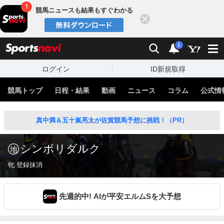
競馬ニュースも結果もすぐわかる
閉じる
スポーツナビ
検索
通知
i
ログイン
ID新規取得
競馬トップ
日程・結果
動画
ニュース
コラム
公式情
真中満＆五十嵐亮太が佐賀競馬予想に挑戦！（PR）
シンボリダルク
牝 登録抹消
先週的中! AIが平安エルムSを大予想