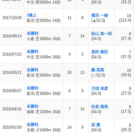
(16.2)
中京 障3000m 14頭
(58.0)
3歳上
菊沢 一樹
14
2017/10/28
11
8
(122.4)
新潟 芝2000m 14頭
(▲52.0)
未勝利
秋山 真一郎
8
2016/08/14
7
14
(27.4)
小倉 芝1800m 16頭
(54.0)
未勝利
柴田 善臣
7
2016/07/23
4
3
(37.3)
中京 芝1400m 18頭
(54.0)
未勝利
義 英真
10
2016/05/21
10
13
(39.6)
新潟 芝2000m 16頭
(△52.0)
未勝利
川須 栄彦
9
2016/05/07
4
5
(27.0)
新潟 芝1800m 16頭
(54.0)
未勝利
松若 風馬
8
2016/04/16
7
14
(17.5)
福島 芝1200m 16頭
(54.0)
未勝利
武 豊
6
2016/01/30
14
8
(20.2)
京都 ダ1400m 16頭
(54.0)