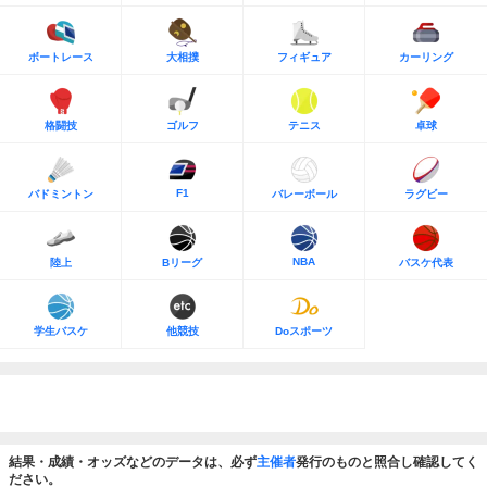
ボートレース
大相撲
フィギュア
カーリング
格闘技
ゴルフ
テニス
卓球
F1
バドミントン
バレーボール
ラグビー
NBA
陸上
Bリーグ
バスケ代表
学生バスケ
他競技
Doスポーツ
結果・成績・オッズなどのデータは、必ず
主催者
発行のものと照合し確認してく
ださい。