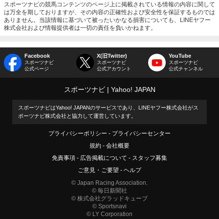
スポーツナビの競馬コンテンツのページ上に掲載されている情報の内容に関して
は万全を期しておりますが、その内容の正確性および安全性を保証するものでは
ありません。当該情報に基づいて被ったいかなる損害についても、LINEヤフー
株式会社および情報提供者は一切の責任を負いかねます。
Facebook
X(旧Twitter)
YouTube
スポーツナビ
スポーツナビ
スポーツナビ
公式ページ
公式アカウント
公式チャンネル
スポーツナビ
Yahoo! JAPAN
スポーツナビはYahoo! JAPANのサービスであり、LINEヤフー株式会社がス
ポーツナビ株式会社と協力して運営しています。
プライバシーポリシー
プライバシーセンター
規約
会社概要
免責事項
広告掲載について
スタッフ募集
ご意見・ご要望
ヘルプ
© Japan Racing Association.
© 毎日新聞社
© 株式会社グラッドキューブ
© Sportsnavi
© LY Corporation