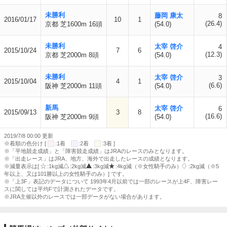
未勝利
藤岡 康太
8
2016/01/17
10
1
(26.4)
京都 芝1600m 16頭
(54.0)
未勝利
太宰 啓介
4
2015/10/24
7
6
(12.3)
京都 芝2000m 8頭
(54.0)
未勝利
太宰 啓介
3
2015/10/04
4
1
(6.6)
阪神 芝2000m 11頭
(54.0)
新馬
太宰 啓介
6
2015/09/13
3
8
(16.6)
阪神 芝2000m 9頭
(54.0)
2019/7/8 00:00 更新
※着順の色分け [
:1着
:2着
:3着 ]
※「平地競走成績」と「障害競走成績」はJRAのレースのみとなります。
※「出走レース」はJRA、地方、海外で出走したレースの成績となります。
※減量表示は[
:1kg減
:2kg減
:3kg減
:4kg減（※女性騎手のみ）
:2kg減（※5
年以上、又は101勝以上の女性騎手のみ）] です。
※「上3F」表記のデータについて 1993年4月以前では一部のレースが上4F、障害レー
スに関しては平均Fで計測されたデータです。
※JRA主催以外のレースでは一部データがない場合があります。