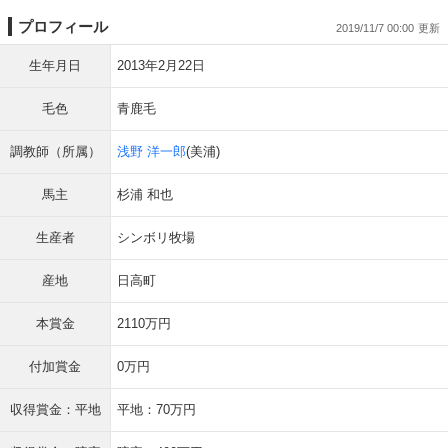
プロフィール
2019/11/7 00:00
生年月日
2013年2月22日
毛色
青鹿毛
調教師（所属）
浅野 洋一郎
(美浦)
馬主
杉浦 和也
生産者
シンボリ牧場
産地
日高町
本賞金
2110万円
付加賞金
0万円
収得賞金：平地
平地：70万円