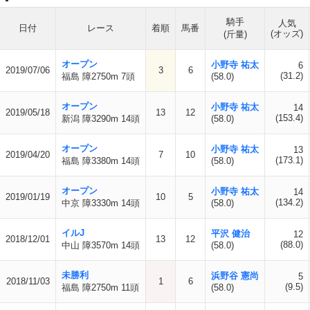
騎手
人気
日付
レース
着順
馬番
(オッズ)
(斤量)
オープン
小野寺 祐太
6
2019/07/06
3
6
(31.2)
福島 障2750m 7頭
(58.0)
オープン
小野寺 祐太
14
2019/05/18
13
12
(153.4)
新潟 障3290m 14頭
(58.0)
オープン
小野寺 祐太
13
2019/04/20
7
10
(173.1)
福島 障3380m 14頭
(58.0)
オープン
小野寺 祐太
14
2019/01/19
10
5
(134.2)
中京 障3330m 14頭
(58.0)
イルJ
平沢 健治
12
2018/12/01
13
12
(88.0)
中山 障3570m 14頭
(58.0)
未勝利
浜野谷 憲尚
5
2018/11/03
1
6
(9.5)
福島 障2750m 11頭
(58.0)