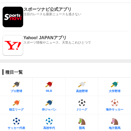
スポーツナビ公式アプリ
注目のレースも最新ニュースも逃さない
Yahoo! JAPANアプリ
スポーツ情報やニュース、天気もこれひとつで
種目一覧
MLB
プロ野球
高校野球
大学野球
独立リーグ
侍ジャパン
Jリーグ
海外サッカー
サッカー代表
高校年代
競馬
地方競馬