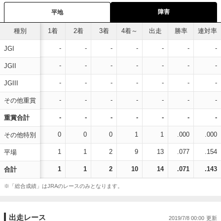
障害
平地
種別
1着
2着
3着
4着～
出走
勝率
連対率
-
-
-
-
-
-
-
JGI
-
-
-
-
-
-
-
JGII
-
-
-
-
-
-
-
JGIII
-
-
-
-
-
-
-
その他重賞
-
-
-
-
-
-
-
重賞合計
0
0
0
1
1
.000
.000
その他特別
1
1
2
9
13
.077
.154
平場
1
1
2
10
14
.071
.143
合計
※「総合成績」はJRAのレースのみとなります。
出走レース
2019/7/8 00:00