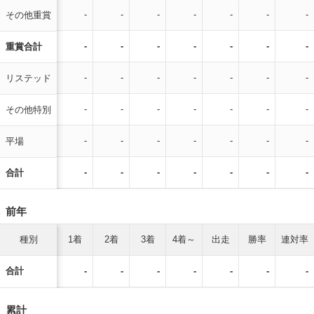
-
-
-
-
-
-
-
その他重賞
-
-
-
-
-
-
-
重賞合計
-
-
-
-
-
-
-
リステッド
-
-
-
-
-
-
-
その他特別
-
-
-
-
-
-
-
平場
-
-
-
-
-
-
-
合計
前年
種別
1着
2着
3着
4着～
出走
勝率
連対率
合計
-
-
-
-
-
-
-
累計