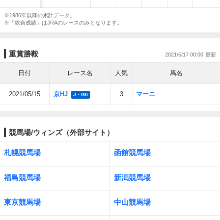
※1986年以降の累計データ。
※「総合成績」はJRAのレースのみとなります。
重賞勝鞍
2021/5/17 00:00
日付
レース名
人気
馬名
2021/05/15
京HJ
3
マーニ
J・GII
競馬場/ウィンズ（外部サイト）
札幌競馬場
函館競馬場
福島競馬場
新潟競馬場
東京競馬場
中山競馬場