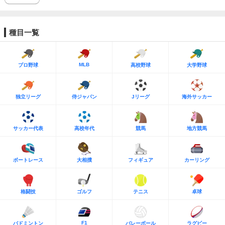
種目一覧
MLB
プロ野球
高校野球
大学野球
独立リーグ
侍ジャパン
Jリーグ
海外サッカー
サッカー代表
高校年代
競馬
地方競馬
ボートレース
大相撲
フィギュア
カーリング
格闘技
ゴルフ
テニス
卓球
F1
バドミントン
バレーボール
ラグビー