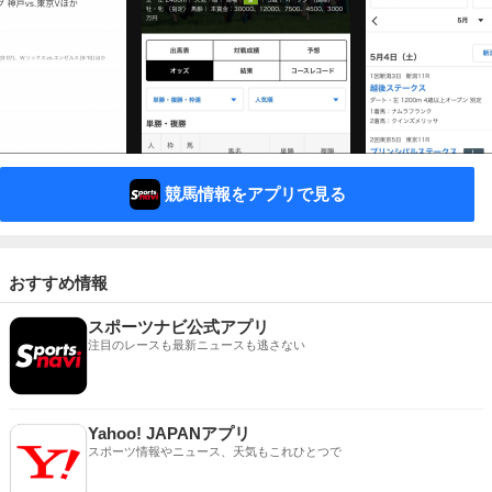
競馬情報をアプリで見る
おすすめ情報
スポーツナビ公式アプリ
注目のレースも最新ニュースも逃さない
Yahoo! JAPANアプリ
スポーツ情報やニュース、天気もこれひとつで