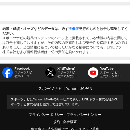
結果・成績・オッズなどのデータは、必ず
主催者
発行のものと照合し確認してく
ださい。
スポーツナビの競馬コンテンツのページ上に掲載されている情報の内容に関して
は万全を期しておりますが、その内容の正確性および安全性を保証するものでは
ありません。当該情報に基づいて被ったいかなる損害についても、LINEヤフー
株式会社および情報提供者は一切の責任を負いかねます。
Facebook
X(旧Twitter)
YouTube
スポーツナビ
スポーツナビ
スポーツナビ
公式ページ
公式アカウント
公式チャンネル
スポーツナビ
Yahoo! JAPAN
スポーツナビはYahoo! JAPANのサービスであり、LINEヤフー株式会社がス
ポーツナビ株式会社と協力して運営しています。
プライバシーポリシー
プライバシーセンター
規約
会社概要
免責事項
広告掲載について
スタッフ募集