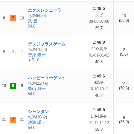
1:48.5
エクスレジェーラ
クビ
牝3/460(0)
10
8
7
10
(53.9)
武 豊
08-08-07-08
54.0
39.7
1:48.9
デンジャラスゲーム
2 1/2馬身
牝3/478(-4)
2
9
1
1
(5.8)
菅原 隆一
01-01-01-02
▲51.0
40.8
1:49.6
ハッピーユーゲント
4馬身
牝3/422(+6)
11
10
6
9
(70.6)
柴山 雄一
10-10-10-11
54.0
40.2
1:49.9
シャンタン
1 3/4馬身
牝3/436(-2)
9
11
7
11
(35.9)
池添 謙一
11-11-12-12
54.0
39.8