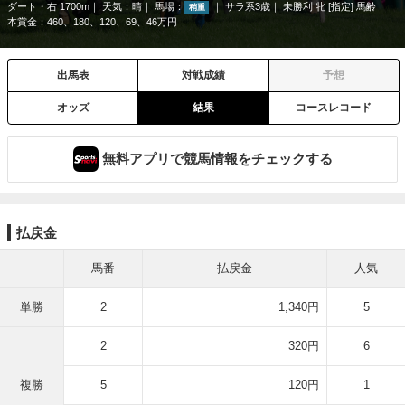
ダート・右 1700m
天気：
晴
馬場：
サラ系3歳
未勝利 牝 [指定] 馬齢
稍重
本賞金：460、180、120、69、46万円
出馬表
対戦成績
予想
オッズ
結果
コースレコード
無料アプリで競馬情報をチェックする
払戻金
馬番
払戻金
人気
単勝
2
1,340円
5
2
320円
6
複勝
5
120円
1