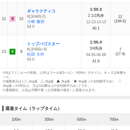
1:50.3
ギャラクティコ
2 1/2馬身
牝3/440(-2)
12
12
8
13
(194.6)
小林 徹弥
12-13-13-13
54.0
40.1
1:50.4
トップバゴスター
3/4馬身
牝3/456(+4)
7
13
6
8
(17.4)
松田 大作
04-05-06-08
54.0
41.8
※Bはブリンカーの有無。上3Fはゴール前3ハロン（600m）のタイム。オッズは単勝オ
ッズ。
※減量表示は [
:1kg減
:2kg減
:3kg減
:4kg減（※女性騎手のみ）
:2kg減（※5年以上、又は101勝以上の女性騎手のみ）] です。
※通過順位、人気は月曜午後（土日開催の場合）に更新されます。
通過タイム（ラップタイム）
100m
300m
500m
700m