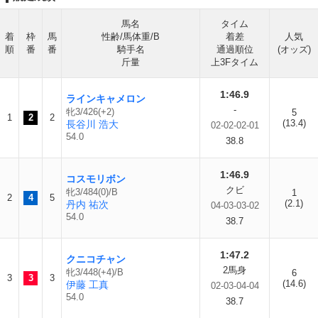
馬名
タイム
着
枠
馬
性齢/馬体重/B
着差
人気
順
番
番
騎手名
通過順位
(オッズ)
斤量
上3Fタイム
1:46.9
ラインキャメロン
-
牝3/426(+2)
5
1
2
2
(13.4)
長谷川 浩大
02-02-02-01
54.0
38.8
1:46.9
コスモリボン
クビ
牝3/484(0)/B
1
2
4
5
(2.1)
丹内 祐次
04-03-03-02
54.0
38.7
1:47.2
クニコチャン
2馬身
牝3/448(+4)/B
6
3
3
3
(14.6)
伊藤 工真
02-03-04-04
54.0
38.7