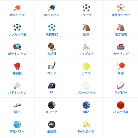
独立リーグ
侍ジャパン
Jリーグ
海外サッカー
サッカー代表
高校年代
競馬
地方競馬
ボートレース
大相撲
フィギュア
カーリング
格闘技
ゴルフ
テニス
卓球
F1
バドミントン
バレーボール
ラグビー
NBA
陸上
Bリーグ
バスケ代表
学生バスケ
他競技
Doスポーツ