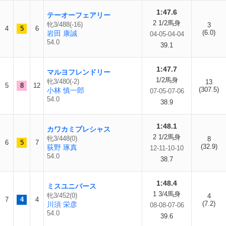
1:47.6
テーオーフェアリー
2 1/2馬身
牝3/488(-16)
3
4
5
6
(6.0)
岩田 康誠
04-05-04-04
54.0
39.1
1:47.7
マルヨフレンドリー
1/2馬身
牝3/480(-2)
13
5
8
12
(307.5)
小林 慎一郎
07-05-07-06
54.0
38.9
1:48.1
カワカミプレシャス
2 1/2馬身
牝3/448(0)
8
6
5
7
(32.9)
荻野 琢真
12-11-10-10
54.0
38.7
1:48.4
ミスユニバース
1 3/4馬身
牝3/452(0)
4
7
4
4
(7.2)
川須 栄彦
08-08-07-06
54.0
39.6