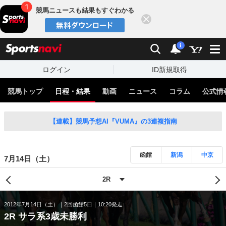
競馬ニュースも結果もすぐわかる
閉じる
スポーツナビ
検索
通知
i
ログイン
ID新規取得
競馬トップ
日程・結果
動画
ニュース
コラム
公式情
【連載】競馬予想AI『VUMA』の3連複指南
函館
新潟
中京
7月14日（土）
2012年7月14日（土）
2回函館5日
10:20発走
2R サラ系3歳未勝利