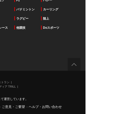
ュア
F1
バレー
バドミントン
カーリング
ラグビー
陸上
レース
他競技
Doスポーツ
ストラン
ィア TRILL
力して運営しています。
-
ご意見・ご要望
-
ヘルプ・お問い合わせ