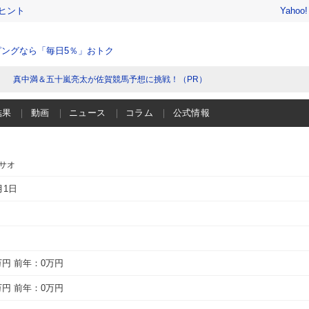
ヒント
Yahoo
ングなら「毎日5％」おトク
真中満＆五十嵐亮太が佐賀競馬予想に挑戦！（PR）
結果
動画
ニュース
コラム
公式情報
マサオ
月1日
万円
前年：0万円
万円
前年：0万円