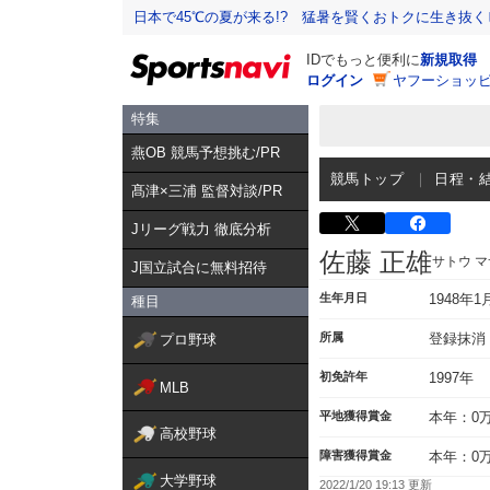
日本で45℃の夏が来る!? 猛暑を賢くおトクに生き抜く
IDでもっと便利に
新規取得
ログイン
ヤフーショッピ
特集
燕OB 競馬予想挑む/PR
競馬トップ
日程・
髙津×三浦 監督対談/PR
Jリーグ戦力 徹底分析
佐藤 正雄
サトウ 
J国立試合に無料招待
生年月日
1948年1
種目
所属
登録抹消
プロ野球
初免許年
1997年
MLB
平地獲得賞金
本年：0
高校野球
障害獲得賞金
本年：0
大学野球
2022/1/20 19:13 更新