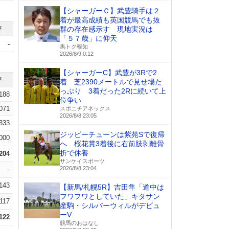
【シャーガーＣ】武豊騎手は２
着が最高成績も英国競馬でも抜
率
群の存在感示す 現地実況は
「５７歳」に仰天
-
馬トク報知
2026/8/9 0:12
【シャーガーC】武豊が3Rで2
率
着 芝2390メートルで見せ場た
っぷり 3着だった2Rに続いて上
.188
位争い
.071
スポニチアネックス
2026/8/8 23:05
.333
ジッピーチューンは紫苑Sで復帰
.000
へ 桜花賞3着後に右前肢剥離骨
折で休養
.204
サンケイスポーツ
2026/8/8 23:04
-
.143
【新馬/札幌5R】吉田隼「道中は
フワフワとしていた」キタサン
.117
産駒・シルバーウィルがデビュ
ーV
.122
競馬のおはなし