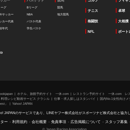
ッカー
バスケット
競馬
ゴルフ
フィギ
リーグ
Bリーグ
競馬
テニス
卓球
外サッカー
NBA
地方競馬
格闘技
大相撲
ッカー代表
バスケ代表
校年代
学生バスケ
NFL
ボート
to
kjapan
ホテル、旅館予約サイト 一休.com
レストラン予約サイト 一休.com レ
料理レシピ動画サービス クラシル
仕事・求人探しはスタンバイ
国内No.1女性向けメデ
st」
Yahoo! JAPAN
oo! JAPANのサービスであり、LINEヤフー株式会社がスポーツナビ株式会社と協
ンター
-
利用規約
-
会社概要
-
免責事項
-
広告掲載について
-
スタッフ募集
© Japan Racing Association.