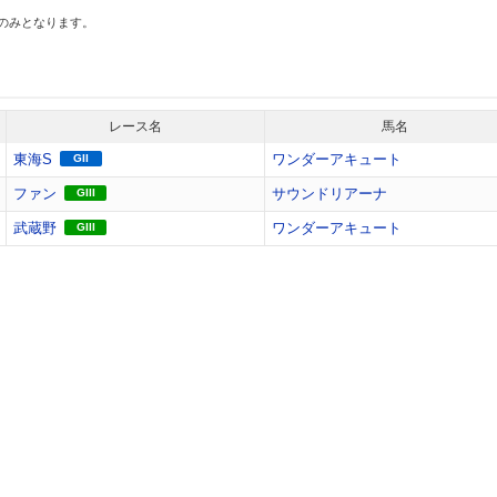
スのみとなります。
レース名
馬名
東海S
ワンダーアキュート
GII
ファン
サウンドリアーナ
GIII
武蔵野
ワンダーアキュート
GIII