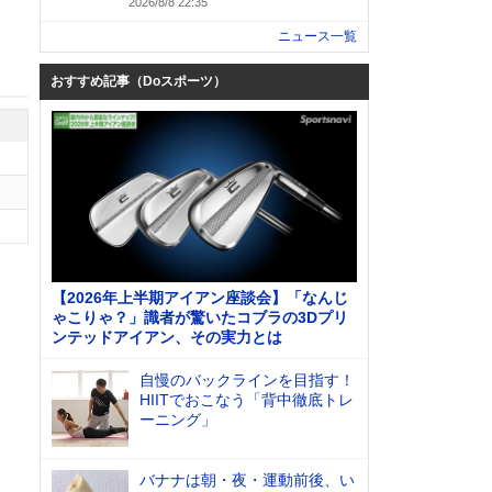
2026/8/8 22:35
ニュース一覧
おすすめ記事（Doスポーツ）
【2026年上半期アイアン座談会】「なんじ
ゃこりゃ？」識者が驚いたコブラの3Dプリ
ンテッドアイアン、その実力とは
自慢のバックラインを目指す！
HIITでおこなう「背中徹底トレ
ーニング」
バナナは朝・夜・運動前後、い