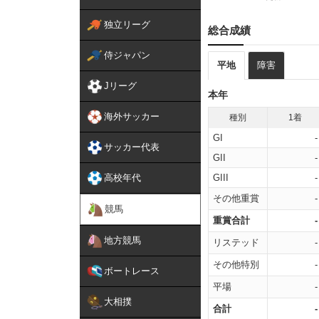
独立リーグ
総合成績
侍ジャパン
平地
障害
Jリーグ
本年
海外サッカー
種別
1着
GI
-
サッカー代表
GII
-
高校年代
GIII
-
その他重賞
-
競馬
重賞合計
-
地方競馬
リステッド
-
その他特別
-
ボートレース
平場
-
大相撲
合計
-