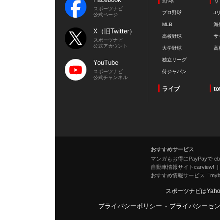
野球
サ
スポーツナビ
プロ野球
J
公式ページ
MLB
海
X（旧Twitter）
高校野球
サ
スポーツナビ
公式アカウント
大学野球
高
独立リーグ
YouTube
スポーツナビ
侍ジャパン
公式チャンネル
ライブ
to
おすすめサービス
マンガもお得にPayPayで eboo
自動車情報サイトcarview!
おすすめ情報サービス「mybe
スポーツナビはYah
プライバシーポリシー
-
プライバシーセ