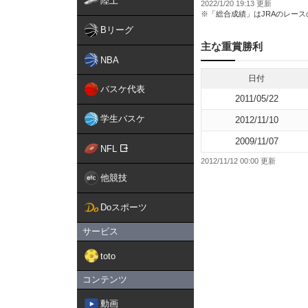
陸上
2022/1/20 19:13 更新
※「総合成績」はJRAのレー
Bリーグ
主な重賞勝利
NBA
日付
バスケ代表
2011/05/22
学生バスケ
2012/11/10
2009/11/07
NFL
2012/11/12 00:00 更新
他競技
Doスポーツ
サービス
toto
コンテンツ
動画