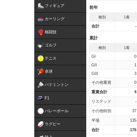
フィギュア
前年
種別
1着
カーリング
合計
-
格闘技
累計
ゴルフ
種別
1着
GI
0
テニス
GII
1
卓球
GIII
3
その他重賞
0
バドミントン
重賞合計
4
F1
リステッド
-
バレーボール
その他特別
37
平場
135
ラグビー
合計
176