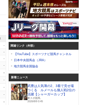
率
-
関連リンク（外部）
-
【YouTube】スポーツナビ競馬チャンネル
-
日本中央競馬会（JRA）
-
地方競馬全国協会
-
新着ニュース
-
武豊は人気薄の2、3着で見せ場
-
つくる ルメールも個人戦2位の
活躍【シャーガーカップ】
-
東スポ競馬
-
2026/8/9 0:45