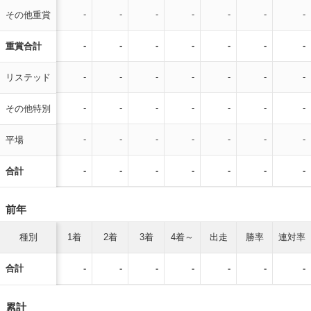
-
-
-
-
-
-
-
その他重賞
-
-
-
-
-
-
-
重賞合計
-
-
-
-
-
-
-
リステッド
-
-
-
-
-
-
-
その他特別
-
-
-
-
-
-
-
平場
-
-
-
-
-
-
-
合計
前年
種別
1着
2着
3着
4着～
出走
勝率
連対率
合計
-
-
-
-
-
-
-
累計