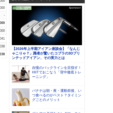
.000
.000
-
.000
.000
.041
.038
【2026年上半期アイアン座談会】「なんじ
ゃこりゃ？」識者が驚いたコブラの3Dプリ
.038
ンテッドアイアン、その実力とは
自慢のバックラインを目指す！
HIITでおこなう「背中徹底トレ
ーニング」
バナナは朝・夜・運動前後、い
つ食べるのがベスト？タイミン
グごとのメリット