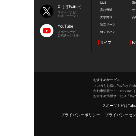
MLB
海
X（旧Twitter）
高校野球
サ
スポーツナビ
公式アカウント
大学野球
高
独立リーグ
YouTube
スポーツナビ
侍ジャパン
公式チャンネル
ライブ
to
おすすめサービス
マンガもお得にPayPayで eboo
自動車情報サイトcarview!
おすすめ情報サービス「mybe
スポーツナビはYah
プライバシーポリシー
-
プライバシーセ