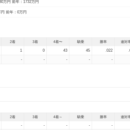
30万円
前年：1732万円
万円
前年：0万円
2着
3着
4着〜
騎乗
勝率
連対
1
0
43
45
.022
-
-
-
-
-
2着
3着
4着～
騎乗
勝率
連対
-
-
-
-
-