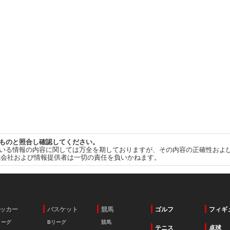
ものと照合し確認してください。
いる情報の内容に関しては万全を期しておりますが、その内容の正確性およ
式会社および情報提供者は一切の責任を負いかねます。
ッカー
バスケット
競馬
ゴルフ
フィギ
リーグ
Bリーグ
競馬
テニス
卓球