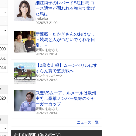
細江純子のレパードS注目馬 コ
-
ース適性が問われる舞台で挙げ
-
た馬は
netkeiba
-
2026/8/7 21:00
-
新連載・たかぎさんのおはなし
－競馬と人がつないでくれる日
-
常。－
.000
競馬のおはなし
2026/8/7 20:51
.051
【2歳次走報】ムーンベリルはす
.044
ずらん賞で芝挑戦へ
サンケイスポーツ
2026/8/7 20:45
率
武豊VSムーア、ルメールは欧州
.029
主将…豪華メンバー集結のシャ
ーガーカップ
競馬のおはなし
2026/8/7 20:44
率
ニュース一覧
-
おすすめ記事（Doスポーツ）