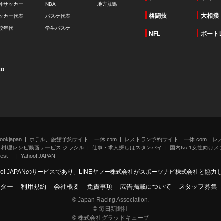
外サッカー
NBA
地方競馬
格闘技
大相撲
ッカー代表
バスケ代表
校年代
学生バスケ
NFL
ボート
to
kjapan
ホテル、旅館予約サイト 一休.com
レストラン予約サイト 一休.com レ
料理レシピ動画サービス クラシル
仕事・求人探しはスタンバイ
国内No.1女性向けメデ
st」
Yahoo! JAPAN
oo! JAPANのサービスであり、LINEヤフー株式会社がスポーツナビ株式会社と協
ンター
-
利用規約
-
会社概要
-
免責事項
-
広告掲載について
-
スタッフ募集
© Japan Racing Association.
© 毎日新聞社
© 株式会社グラッドキューブ