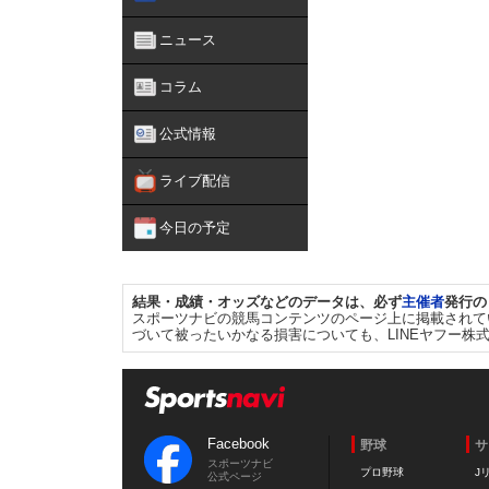
ニュース
コラム
公式情報
ライブ配信
今日の予定
結果・成績・オッズなどのデータは、必ず
主催者
発行の
スポーツナビの競馬コンテンツのページ上に掲載されて
づいて被ったいかなる損害についても、LINEヤフー株
Facebook
野球
サ
スポーツナビ
プロ野球
J
公式ページ