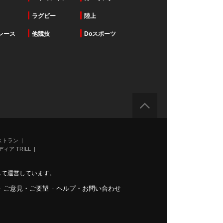
ラグビー
陸上
レース
他競技
Doスポーツ
ストラン
ィア TRILL
力して運営しています。
-
ご意見・ご要望
-
ヘルプ・お問い合わせ