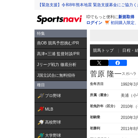
【緊急支援】令和8年熊本地震 緊急支援募金にご協力く
IDでもっと便利に
新規取得
ログイン
初回購入限定
特集
燕OB 競馬予想挑む/PR
競馬トップ
日程・
髙津×三浦 監督対談/PR
Jリーグ戦力 徹底分析
菅原 隆一
スガハラ
J国立試合に無料招待
生年月日
1992年3
種目
所属（厩舎）
美浦（小
プロ野球
初免許年（区分）
2010年
MLB
初騎乗
2010年
高校野球
初勝利
2011年
大学野球