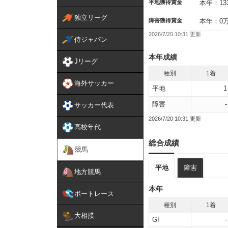
平地獲得賞金
本年：13
独立リーグ
障害獲得賞金
本年：0
2026/7/20 10:31 更新
侍ジャパン
本年成績
Jリーグ
種別
1着
海外サッカー
平地
1
障害
-
サッカー代表
2026/7/20 10:31 更新
高校年代
総合成績
競馬
平地
障害
地方競馬
本年
ボートレース
種別
1着
大相撲
GI
-