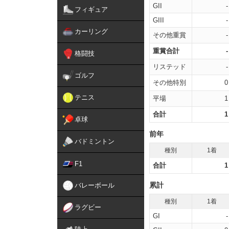
GII
-
フィギュア
GIII
-
カーリング
その他重賞
-
重賞合計
-
格闘技
リステッド
-
ゴルフ
その他特別
0
テニス
平場
1
合計
1
卓球
前年
バドミントン
種別
1着
F1
合計
1
累計
バレーボール
種別
1着
ラグビー
GI
-