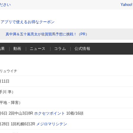
ださい
Yahoo
、アプリで使えるお得なクーポン
真中満＆五十嵐亮太が佐賀競馬予想に挑戦！（PR）
結果
動画
ニュース
コラム
公式情報
 リュウイチ
月11日
手川 準）
（平地・障害）
3月6日 2回中山3日8R
ホクセツポイント
10着/16頭
8月28日 1回札幌6日2R
メジロマリシテン