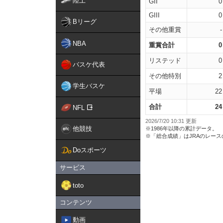
陸上
GII
0
GIII
0
Bリーグ
その他重賞
-
NBA
重賞合計
0
リステッド
0
バスケ代表
その他特別
2
学生バスケ
平場
22
合計
24
NFL
2026/7/20 10:31 更新
他競技
※1986年以降の累計データ。
※「総合成績」はJRAのレー
Doスポーツ
サービス
toto
コンテンツ
動画