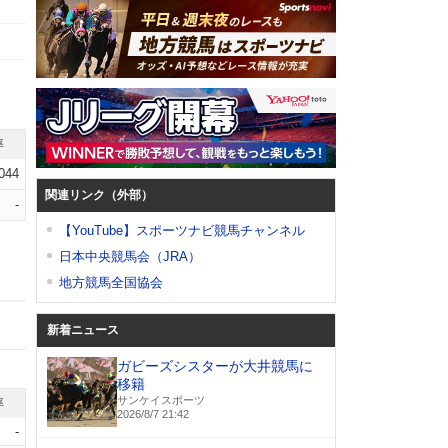
率
.044
関連リンク（外部）
-
【YouTube】スポーツナビ競馬チャンネル
日本中央競馬会（JRA）
地方競馬全国協会
新着ニュース
ガビーズシスターが大井競馬に
移籍
サンケイスポーツ
率
2026/8/7 21:42
-