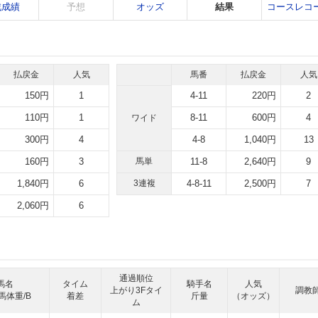
戦成績
予想
オッズ
結果
コースレコ
払戻金
人気
馬番
払戻金
人気
150円
1
4-11
220円
2
110円
1
8-11
600円
4
ワイド
300円
4
4-8
1,040円
13
160円
3
馬単
11-8
2,640円
9
1,840円
6
3連複
4-8-11
2,500円
7
2,060円
6
通過順位
馬名
タイム
騎手名
人気
上がり3Fタイ
調教
馬体重/B
着差
斤量
（オッズ）
ム