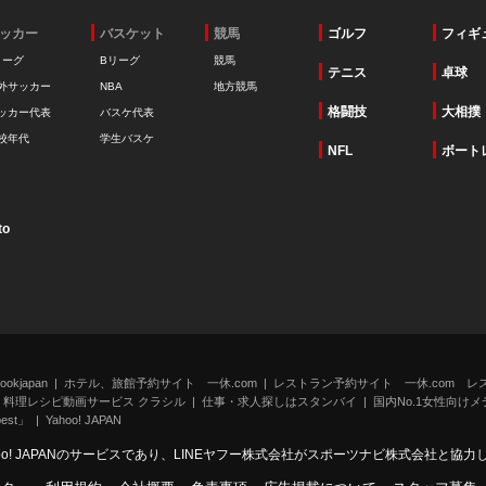
ッカー
バスケット
競馬
ゴルフ
フィギ
リーグ
Bリーグ
競馬
テニス
卓球
外サッカー
NBA
地方競馬
格闘技
大相撲
ッカー代表
バスケ代表
校年代
学生バスケ
NFL
ボート
to
kjapan
ホテル、旅館予約サイト 一休.com
レストラン予約サイト 一休.com レ
料理レシピ動画サービス クラシル
仕事・求人探しはスタンバイ
国内No.1女性向けメデ
st」
Yahoo! JAPAN
oo! JAPANのサービスであり、LINEヤフー株式会社がスポーツナビ株式会社と協