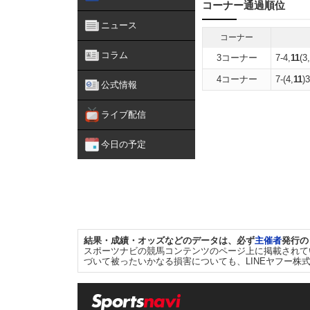
コーナー通過順位
ニュース
コーナー
コラム
3コーナー
7-4,
11
(3
4コーナー
7-(4,
11
)3
公式情報
ライブ配信
今日の予定
結果・成績・オッズなどのデータは、必ず
主催者
発行の
スポーツナビの競馬コンテンツのページ上に掲載されて
づいて被ったいかなる損害についても、LINEヤフー株