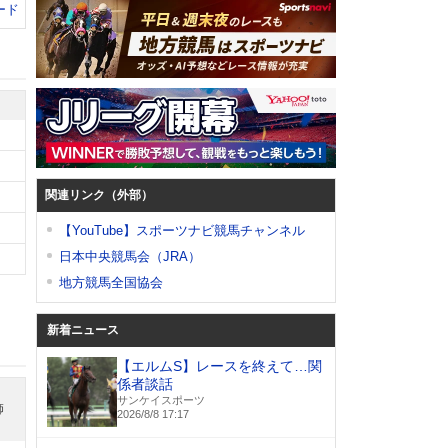
ード
関連リンク（外部）
【YouTube】スポーツナビ競馬チャンネル
日本中央競馬会（JRA）
地方競馬全国協会
新着ニュース
【エルムS】レースを終えて…関
係者談話
サンケイスポーツ
師
2026/8/8 17:17