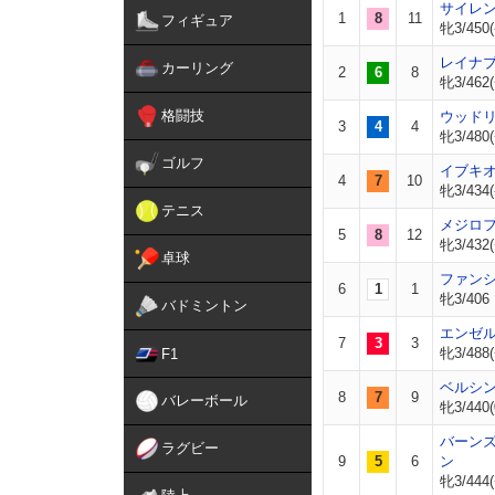
サイレ
1
8
11
フィギュア
牝3/450(
レイナ
カーリング
2
6
8
牝3/462(
格闘技
ウッド
3
4
4
牝3/480(
ゴルフ
イブキ
4
7
10
牝3/434(
テニス
メジロ
5
8
12
牝3/432(
卓球
ファン
6
1
1
牝3/406
バドミントン
エンゼ
7
3
3
牝3/488(
F1
ベルシ
8
7
9
バレーボール
牝3/440(
バーン
ラグビー
9
5
6
ン
牝3/444(