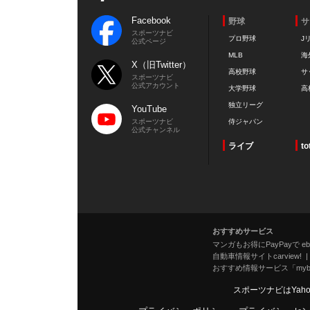
Facebook
野球
サ
スポーツナビ
プロ野球
J
公式ページ
MLB
海
X（旧Twitter）
高校野球
サ
スポーツナビ
公式アカウント
大学野球
高
独立リーグ
YouTube
スポーツナビ
侍ジャパン
公式チャンネル
ライブ
to
おすすめサービス
マンガもお得にPayPayで eboo
自動車情報サイトcarview!
おすすめ情報サービス「mybe
スポーツナビはYah