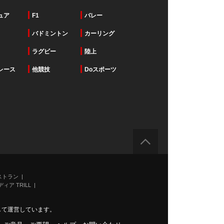
ュア
F1
バレー
バドミントン
カーリング
ラグビー
陸上
レース
他競技
Doスポーツ
ストラン
ィア TRILL
力して運営しています。