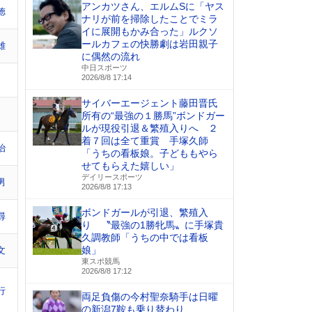
アンカツさん、エルムSに「ヤス
徳
ナリが前を掃除したことでミラ
イに展開もかみ合った」ルクソ
ールカフェの快勝劇は岩田親子
雄
に偶然の流れ
中日スポーツ
2026/8/8 17:14
サイバーエージェント藤田晋氏
所有の“最強の１勝馬”ボンドガー
ルが現役引退＆繁殖入りへ ２
着７回は全て重賞 手塚久師
治
「うちの看板娘。子どももやら
せてもらえた嬉しい」
デイリースポーツ
男
2026/8/8 17:13
ボンドガールが引退、繁殖入
尋
り 〝最強の1勝牝馬〟に手塚貴
久調教師「うちの中では看板
娘」
文
東スポ競馬
2026/8/8 17:12
行
両足負傷の今村聖奈騎手は日曜
の新潟7鞍も乗り替わり