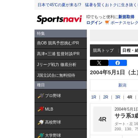
日本で45℃の夏が来る!? 猛暑を賢くおトクに生き抜く
IDでもっと便利に
新規取得
ログイン
ボーナスセレク
特集
燕OB 競馬予想挑む/PR
競馬トップ
日程・
髙津×三浦 監督対談/PR
Jリーグ戦力 徹底分析
2004年5月1日（土
J国立試合に無料招待
種目
新潟
プロ野球
1R
2R
3R
4R
MLB
2004年5月
サラ系3
4R
高校野球
ダート・左 16
200、130、
大学野球