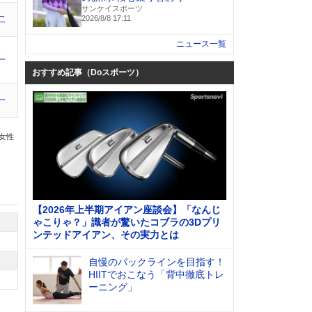
サンケイスポーツ
二
2026/8/8 17:11
ニュース一覧
一
おすすめ記事（Doスポーツ）
一
の女性
【2026年上半期アイアン座談会】「なんじ
ゃこりゃ？」識者が驚いたコブラの3Dプリ
ンテッドアイアン、その実力とは
自慢のバックラインを目指す！
HIITでおこなう「背中徹底トレ
ーニング」