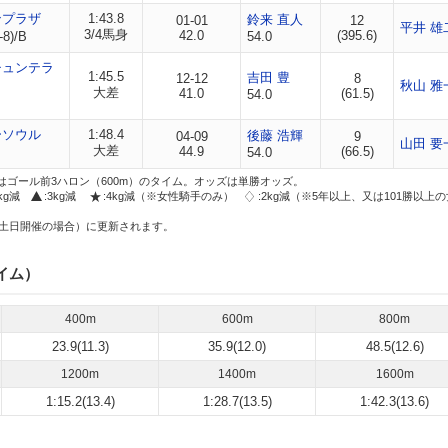
ンプラザ
1:43.8
鈴来 直人
01-01
12
平井 雄
3/4馬身
42.0
(395.6)
-8)/B
54.0
チュンテラ
1:45.5
吉田 豊
12-12
8
秋山 雅
大差
41.0
(61.5)
54.0
ーソウル
1:48.4
後藤 浩輝
04-09
9
山田 要
大差
44.9
(66.5)
54.0
はゴール前3ハロン（600m）のタイム。オッズは単勝オッズ。
2kg減
:3kg減
:4kg減（※女性騎手のみ）
:2kg減（※5年以上、又は101勝以上
土日開催の場合）に更新されます。
イム）
400m
600m
800m
23.9(11.3)
35.9(12.0)
48.5(12.6)
1200m
1400m
1600m
1:15.2(13.4)
1:28.7(13.5)
1:42.3(13.6)