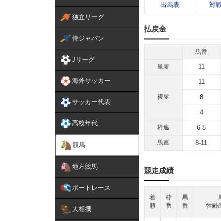
出馬表
対
独立リーグ
払戻金
侍ジャパン
馬番
Jリーグ
11
単勝
海外サッカー
11
複勝
8
サッカー代表
4
高校年代
枠連
6-8
馬連
8-11
競馬
地方競馬
競走成績
ボートレース
着
枠
馬
順
番
番
性齢/
大相撲