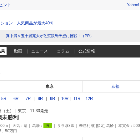
ヒント
Yahoo
ション 人気商品が最大40％
真中満＆五十嵐亮太が佐賀競馬予想に挑戦！（PR）
結果
動画
ニュース
コラム
公式情報
）
東京
京都
5R
6R
7R
8R
9R
10R
11R
12R
1日（土）
東京
11:30発走
歳未勝利
00m
天気：
晴
馬場：
サラ系3歳
未勝利 牝 [指定] 馬齢
本賞金：50
良
75、50万円