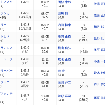
ントアスク
岡部 幸雄
1:42.3
03-02
1
伊藤 正
-
40.1
(1.5)
-4)
54.0
ブランカ
1:42.6
田嶋 翔
08-07
6
佐藤 正
1 3/4馬身
39.5
(34.5)
+10)
54.0
リリー
1:42.8
内田 博幸
02-02
3
相沢 郁
1 1/2馬身
40.7
(7.3)
+6)
54.0
オトヒメ
1:42.9
勝浦 正樹
06-05
10
星野 忍
1/2馬身
40.1
(119.4)
-2)
54.0
フランシス
1:42.9
横山 典弘
09-08
7
奥平 真
クビ
39.6
(44.8)
+4)
54.0
シーワーク
1:43.0
蛯名 正義
11-11
5
小西 一
クビ
38.8
(34.4)
54.0
ルリーバー
1:43.2
武 豊
04-04
2
鈴木 伸
1馬身
40.8
(3.3)
+4)
54.0
ンフォニー
1:43.7
藤田 伸二
06-05
4
戸田 博
3馬身
41.0
(25.7)
0)
54.0
ズフォンテ
1:43.7
郷原 洋司
10-10
11
郷原 洋
ハナ
40.0
(259.0)
54.0
+4)