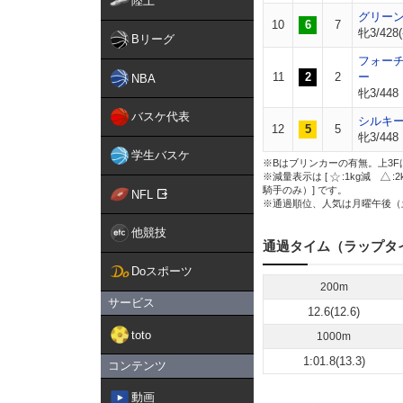
陸上
グリー
10
6
7
牝3/428(
Bリーグ
フォー
11
2
2
ー
NBA
牝3/448
バスケ代表
シルキ
12
5
5
牝3/448
学生バスケ
※Bはブリンカーの有無。上3F
※減量表示は [
:1kg減
:
騎手のみ）] です。
NFL
※通過順位、人気は月曜午後（
他競技
通過タイム（ラップタ
Doスポーツ
200m
サービス
12.6(12.6)
toto
1000m
1:01.8(13.3)
コンテンツ
動画